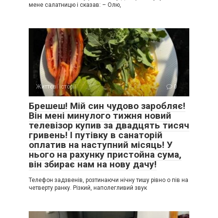
мене салатницю і сказав: – Олю,
Життєві історії
0
Брешеш! Мій син чудово заробляє!
Він мені минулого тижня новий
телевізор купив за двадцять тисяч
гривень! І путівку в санаторій
оплатив на наступний місяць! У
нього на рахунку пристойна сума,
він збирає нам на нову дачу!
Телефон задзвенів, розтинаючи нічну тишу рівно о пів на
четверту ранку. Різкий, наполегливий звук