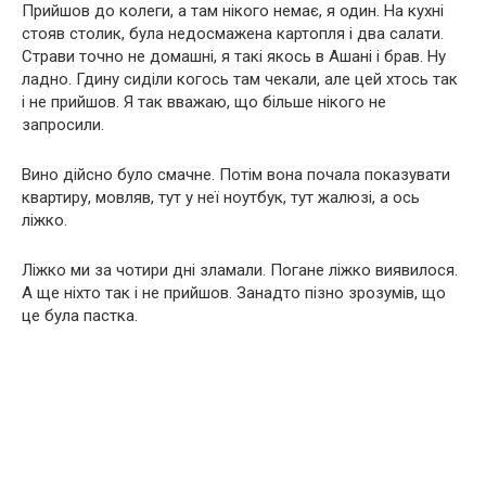
Прийшов до колеги, а там нікого немає, я один. На кухні
стояв столик, була недосмажена картопля і два салати.
Страви точно не домашні, я такі якось в Ашані і брав. Ну
ладно. Гдину сиділи когось там чекали, але цей хтось так
і не прийшов. Я так вважаю, що більше нікого не
запросили.
Вино дійсно було смачне. Потім вона почала показувати
квартиру, мовляв, тут у неї ноутбук, тут жалюзі, а ось
ліжко.
Ліжко ми за чотири дні зламали. Погане ліжко виявилося.
А ще ніхто так і не прийшов. Занадто пізно зрозумів, що
це була пастка.