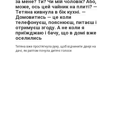
за мене? Ти? Чи мій чоловік? Або,
може, ось цей чайник на плиті? —
Тетяна кивнула в бік кухні. —
Домовитись — це коли
телефонуєш, пояснюєш, питаєш і
отримуєш згоду. А не коли я
приїжджаю і бачу, що в домі вже
оселились
Тетяна вже простягнула руку, щоб відчинити двері на
дачі, як раптом почула дитячі голоси.