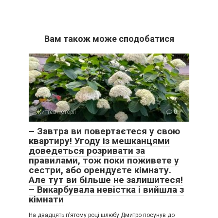
Вам також може сподобатися
Життєві історії
0
– Завтра ви повертаєтеся у свою
квартиру! Угоду із мешканцями
доведеться розривати за
правилами, тож поки поживете у
сестри, або орендуєте кімнату.
Але тут ви більше не залишитеся!
– Викарбувала невістка і вийшла з
кімнати
На двадцять п’ятому році шлюбу Дмитро посунув до