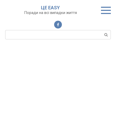
Перейти
ЦЕ EASY
до
Поради на всі випадки життя
вмісту
Пошук: