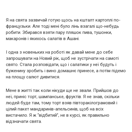
Я на свята зазвичай готую щось на кшталт картоплі по-
французьки. Але тоді мені було лінь взагалі що-небудь
робити. Збирався взяти пару пляшок пива, тушонки,
макаронів і якихось салатів в Ашані.
І одна з новеньких на роботі як давай мене до себе
запрошувати на Новий рік, щоб не зустрічати на самоті
свято. Стала розповідати, що і салатики у неї будуть і
буженину зробить і вино домашнє принесе, а потім підемо
на площу салют дивитися.
Мене в житті так коли нікуди ще не звали. Прийшов до
неї, приніс торт, шампанське, фруктів. Я не знав, скільки
людей буде там, тому торт взяв півторакілограмовий і
цілий пакет мандаринів-апельсинів, щоб на всіх
вистачило. Я ж “відбитий”, не в курсі, як правильно
відзначати свята.