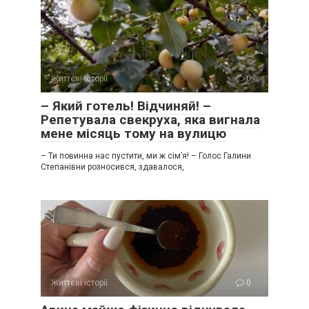
Життєві історії
0
– Який готель! Відчиняй! –
Репетувала свекруха, яка вигнала
мене місяць тому на вулицю
– Ти повинна нас пустити, ми ж сім’я! – Голос Галини
Степанівни розносився, здавалося,
Життєві історії
0