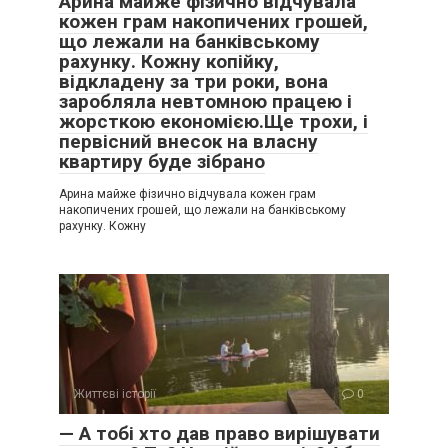
Арина майже фізично відчувала
кожен грам накопичених грошей,
що лежали на банківському
рахунку. Кожну копійку,
відкладену за три роки, вона
заробляла невтомною працею і
жорсткою економією.Ще трохи, і
первісний внесок на власну
квартиру буде зібрано
Арина майже фізично відчувала кожен грам
накопичених грошей, що лежали на банківському
рахунку. Кожну
Життєві історії
0
— А тобі хто дав право вирішувати