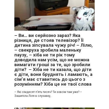
Життєві історії
0
– Ви… ви серйозно зараз? Яка
різниця, де стояв телевізор? Її
дитина зіпсувала чужу річ! – Лілю,
– свекруха зробила маленьку
паузу, – хіба не ти рік тому
доводила нам усім, що не можна
вимагати гроші за те, що зробили
діти? – Хіба не ти казала, що діти
є діти, вони бруднять і ламають, а
сім’я має ставитись до цього з
розумінням? Хіба це не твої слова
– Які сімдесят п’ять тисяч? Ти зовсім там уже? –
Зашипіла Ліля в слухавку,