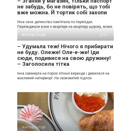
– Зганяй у магазин, тільки паспорт
не забудь, бо не повірять, що тобі
вже можна. Й тортик собі захопи
Ніна своє дитинство пам’ятала по переїздах.
Переїжджали вони з квартири на квартиру щороку, може
Життєві історії
0
– Удумала теж! Нічого я прибирати
не буду. Олеже! Оле-е-же! Іди
сюди, подивися на свою дружину!
– Заголосила тітка
Інна завмерла на порозі літньої веранди і дивилася на
жахливий натюрморт. На свіжовитий підлозі
Життєві історії
0