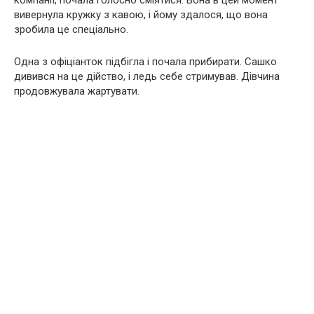
компанії, почала голосно сміятися. Вона в цей момент
вивернула кружку з кавою, і йому здалося, що вона
зробила це спеціально.
Одна з офіціанток підбігла і почала прибирати. Сашко
дивився на це дійство, і ледь себе стримував. Дівчина
продовжувала жартувати.