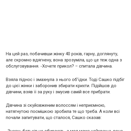
На цей раз, побачивши жінку 40 років, гарну, доглянуту,
але скромно вдягнену, вона зрозуміла, що це теж одна з
обслуговування. -Хочете прикол? – спитала дівчина.
Взяла піднос і змахнула з нього об’їдки. Тоді Сашко підбіг
до цієї жінки і заборонив збирати крихти. Підійшов до
дівчини, взяв її за руку і змусив самій все прибрати.
Дівчина зі скуйовженим волоссям і неприємною,
натягнутою посмішкою зробила те що треба. А коли всі
почали запитувати, що сталося, Сашко сказав: