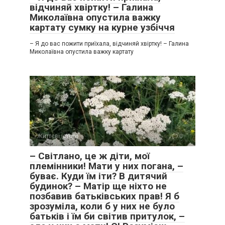
відчиняй хвіртку! – Галина
Миколаївна опустила важку
картату сумку на курне узбіччя
– Я до вас пожити приїхала, відчиняй хвіртку! – Галина
Миколаївна опустила важку картату
Життєві історії
0
– Світлано, це ж діти, мої
племінники! Мати у них погана, –
буває. Куди їм іти? В дитячий
будинок? – Матір ще ніхто не
позбавив батьківських прав! Я б
зрозуміла, коли б у них не було
батьків і їм би світив притулок, –