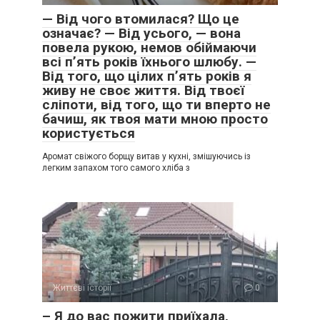
— Від чого втомилася? Що це
означає? — Від усього, — вона
повела рукою, немов обіймаючи
всі п’ять років їхнього шлюбу. —
Від того, що цілих п’ять років я
живу не своє життя. Від твоєї
сліпоти, від того, що ти вперто не
бачиш, як твоя мати мною просто
користується
Аромат свіжого борщу витав у кухні, змішуючись із
легким запахом того самого хліба з
Життєві історії
0
– Я до вас пожити приїхала,