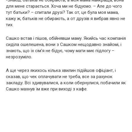
-Знаєш, батьків не обирають, а моя мама найкраща, вона
для мене старається. Хоча ми не бідуємо. – Але до чого
тут батьки? – спитали друзі? Так от, це була моя мама,
кажу ж, батьків не обирають, а от друзів я вибрав явно не
тих.
Сашко встав і пішов, обійнявши маму. Якийсь час компанія
сиділа ошелешена, вони з Сашком нещодавно знайомі, і
знають, що їх сім’я не бідує, чому мати миє підлогу –
незрозуміло.
А ще через якихось кілька хвилин підійшов офіціант, і
сказав, що чек оплачувати не треба, все за рахунок
закладу. Всі здивувалися, а коли обернулися, побачили як
Сашко махнув їм вже при виході з кафе.