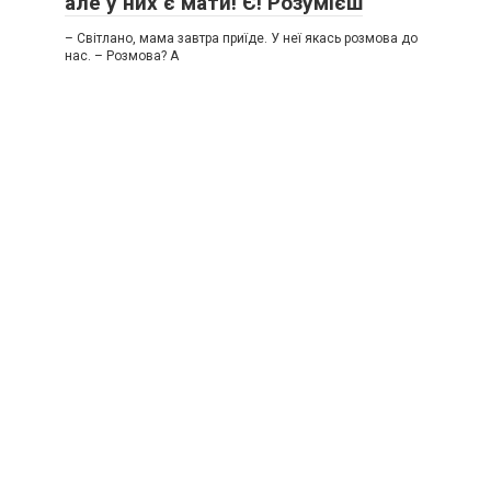
але у них є мати! Є! Розумієш
– Світлано, мама завтра приїде. У неї якась розмова до
нас. – Розмова? А