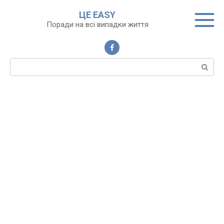
Перейти
ЦЕ EASY
до
Поради на всі випадки життя
вмісту
Пошук: