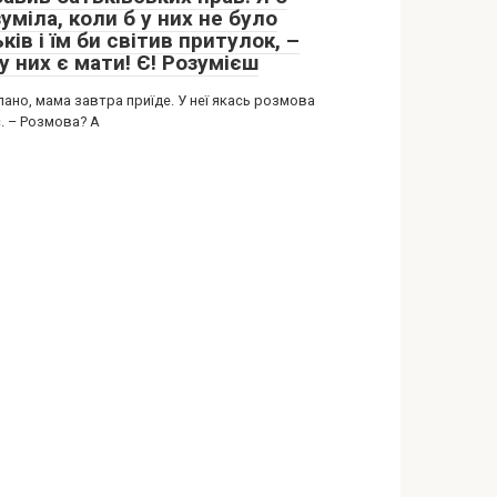
уміла, коли б у них не було
ків і їм би світив притулок, –
у них є мати! Є! Розумієш
лано, мама завтра приїде. У неї якась розмова
. – Розмова? А