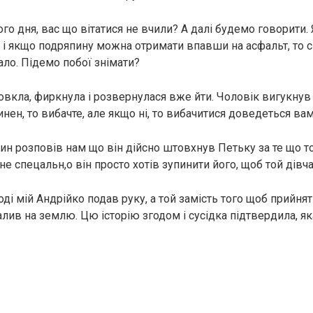
о дня, вас що вітатися не вчили? А далі будемо говорити. Я
 і якщо подряпину можна отримати впавши на асфальт, то 
ало. Підемо побої знімати?
вкла, фиркнула і розвернулася вже йти. Чоловік вигукнув 
инен, то вибачте, але якщо ні, то вибачитися доведеться вам
син розповів нам що він дійсно штовхнув Петьку за те що 
не спецальн,о він просто хотів зупинити його, щоб той дівч
оді мій Андрійко подав руку, а той замість того щоб прийн
алив на землю. Цю історію згодом і сусідка підтвердила, як