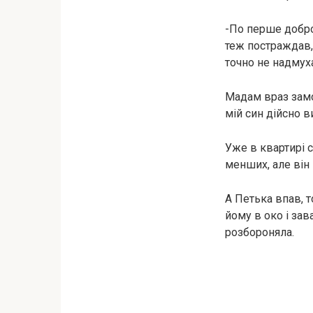
-По перше доброг
теж постраждав,
точно не надмух
Мадам враз замо
мій син дійсно в
Уже в квартирі 
менших, але він 
А Петька впав, т
йому в око і зав
розбороняла.