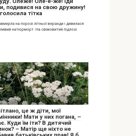
уду. Олеже! Оле-е-же! Іди
и, подивися на свою дружину!
аголосила тітка
авмерла на порозі літньої веранди і дивилася
хливий натюрморт. На свіжовитий підлозі
тєві історії
0
ітлано, це ж діти, мої
інники! Мати у них погана, –
є. Куди їм іти? В дитячий
нок? – Матір ще ніхто не
авив батьківських прав! Я б