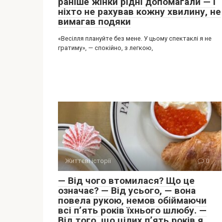
раніше жінки рідні допомагали — і
ніхто не рахував кожну хвилину, не
вимагав подяки
«Весілля плануйте без мене. У цьому спектаклі я не
гратиму», — спокійно, з легкою,
Життєві історії
0
— Від чого втомилася? Що це
означає? — Від усього, — вона
повела рукою, немов обіймаючи
всі п’ять років їхнього шлюбу. —
Від того, що цілих п’ять років я