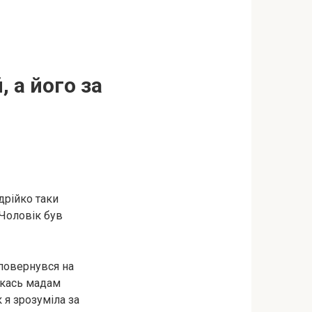
, а його за
дрійко таки
 Чоловік був
 повернувся на
 якась мадам
 я зрозуміла за