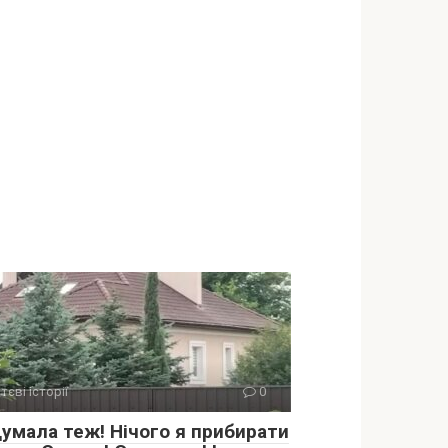
тєві історії
0
думала теж! Нічого я прибирати