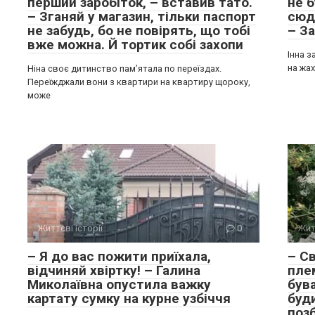
перший заробіток, – вставив тато.
не б
– Зганяй у магазин, тільки паспорт
сюд
не забудь, бо не повірять, що тобі
– З
вже можна. Й тортик собі захопи
Інна з
на жа
Ніна своє дитинство пам’ятала по переїздах.
Переїжджали вони з квартири на квартиру щороку,
може
Життєві історії
0
Жит
– Я до вас пожити приїхала,
– Св
відчиняй хвіртку! – Галина
плем
Миколаївна опустила важку
бува
картату сумку на курне узбіччя
буди
позб