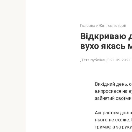
Головна
»
Життєві історії
Відкриваю дв
вухо якась
Дата публікації:
21.09.2021
Вихідний день, с
випросився на в
зайнятий своїми 
Аж раптом дзвін
нього не схоже. 
тримає, а за рук