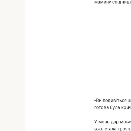
мамину спідниц
-Ви подивіться 
готова була крич
У мене дар мови 
вже стала і розп