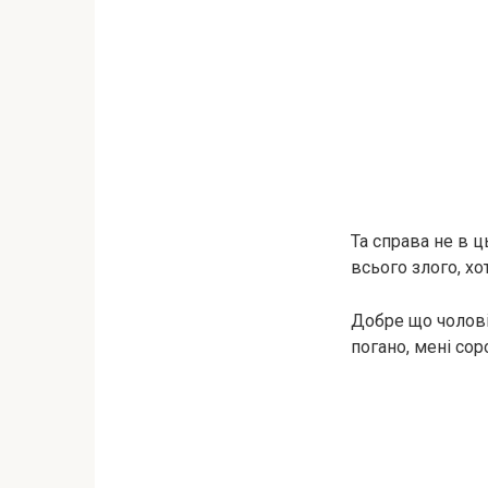
Та справа не в ц
всього злого, хо
Добре що чолові
погано, мені со