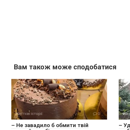
Вам також може сподобатися
Життєві історії
0
Жит
– Не завадило б обмити твій
– У