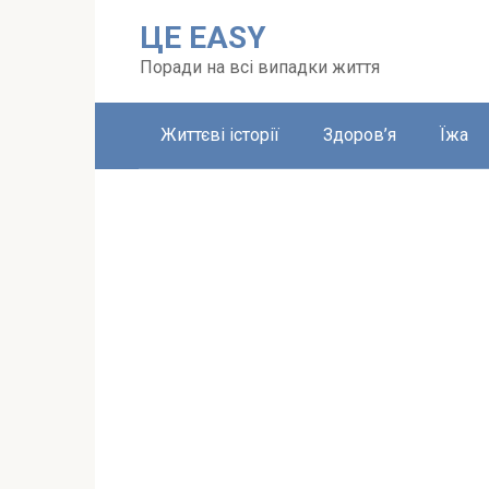
Перейти
ЦЕ EASY
до
вмісту
Поради на всі випадки життя
Життєві історії
Здоров’я
Їжа