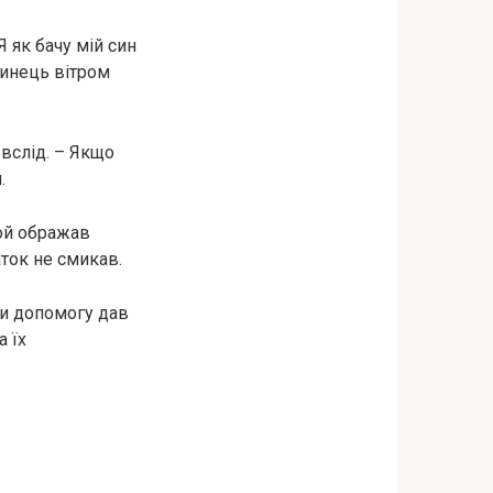
 як бачу мій син
синець вітром
вслід. – Якщо
.
той ображав
аток не смикав.
яти допомогу дав
а їх