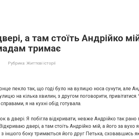
ері, а там стоїть Андрійко мій
 мадам тримає
Рубрика:
Життєві історії
онце пекло так, що годі було на вулицю носа сунути, але Ан
улицю на кілька хвилин, з другом поговорити, привітатися.
справами, я на кухні обід готувала.
ок в двері. Я побігла відкривати, невже Андрійко так рано
Відкриваю двері, а там стоїть Андрійко мій, а його за вухо
у з іншого боку тримається його друг Петька, сховавшись як