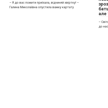
– Я до вас пожити приїхала, відчиняй хвіртку! –
зроз
Галина Миколаївна опустила важку картату
бать
але 
– Світ
до нас