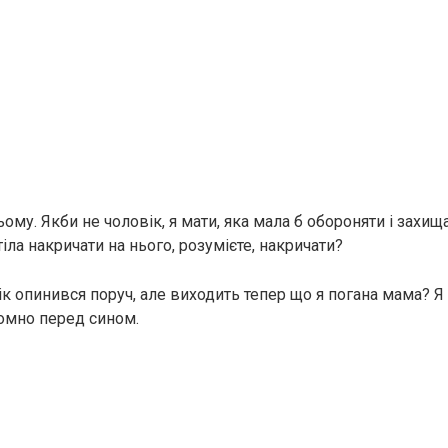
ьому. Якби не чоловік, я мати, яка мала б обороняти і захищ
тіла накричати на нього, розумієте, накричати?
к опинився поруч, але виходить тепер що я погана мама? Я
ромно перед сином.