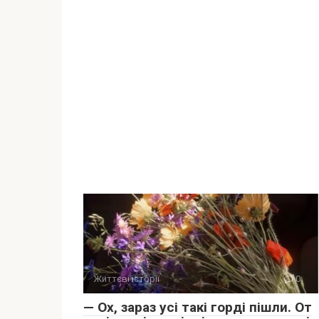
Життєві історії
0
— Ох, зараз усі такі горді пішли. От