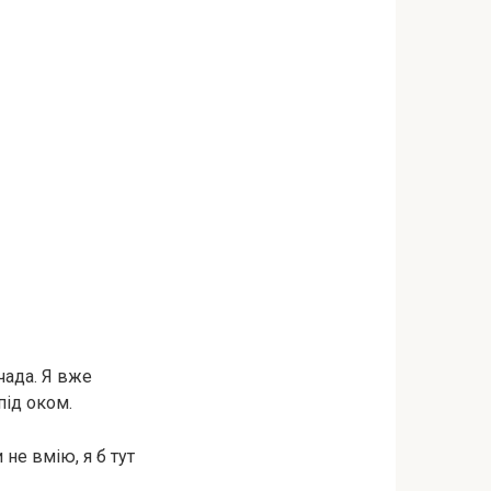
чада. Я вже
під оком.
 не вмію, я б тут