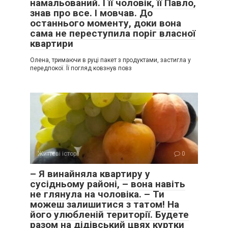
намальований. І її чоловік, її Павло,
знав про все. І мовчав. До
останнього моменту, доки вона
сама не переступила поріг власної
квартири
Олена, тримаючи в руці пакет з продуктами, застигла у
передпокої. Її погляд ковзнув повз
Життєві історії
0
– Я винайняла квартиру у
сусідньому районі, – вона навіть
не глянула на чоловіка. – Ти
можеш залишитися з татом! На
його улюбленій території. Будете
разом на дідівський цвях куртки