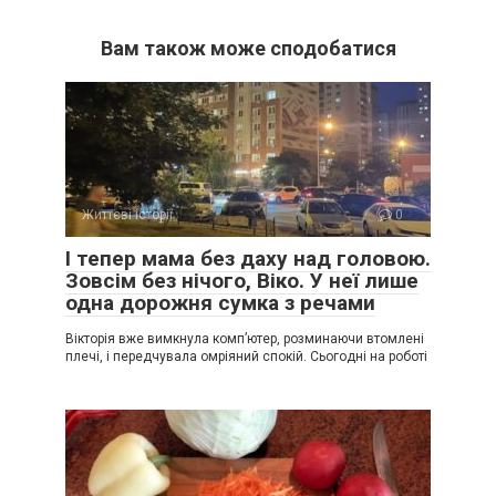
Вам також може сподобатися
Життєві історії
0
І тепер мама без даху над головою.
Зовсім без нічого, Віко. У неї лише
одна дорожня сумка з речами
Вікторія вже вимкнула комп’ютер, розминаючи втомлені
плечі, і передчувала омріяний спокій. Сьогодні на роботі