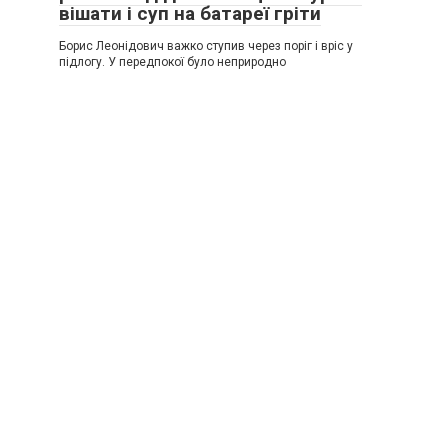
вішати і суп на батареї гріти
Борис Леонідович важко ступив через поріг і вріс у
підлогу. У передпокої було неприродно