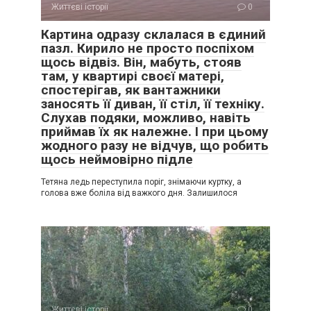
Життєві історії
0
Картина одразу склалася в єдиний
пазл. Кирило не просто поспіхом
щось відвіз. Він, мабуть, стояв
там, у квартирі своєї матері,
спостерігав, як вантажники
заносять її диван, її стіл, її техніку.
Слухав подяки, можливо, навіть
приймав їх як належне. І при цьому
жодного разу не відчув, що робить
щось неймовірно підле
Тетяна ледь переступила поріг, знімаючи куртку, а
голова вже боліла від важкого дня. Залишилося
Життєві історії
0