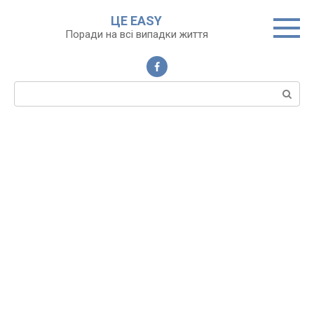
Перейти
ЦЕ EASY
до
Поради на всі випадки життя
вмісту
Пошук: