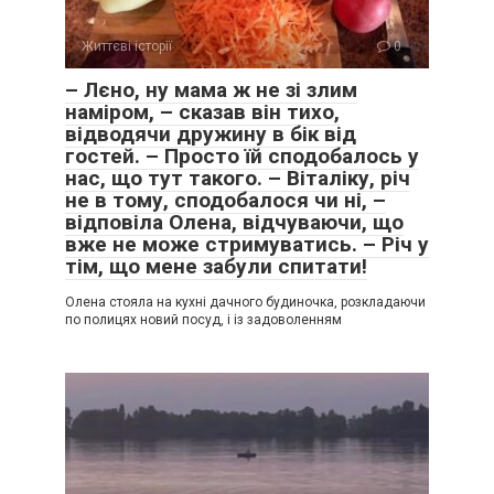
Життєві історії
0
– Лєно, ну мама ж не зі злим
наміром, – сказав він тихо,
відводячи дружину в бік від
гостей. – Просто їй сподобалось у
нас, що тут такого. – Віталіку, річ
не в тому, сподобалося чи ні, –
відповіла Олена, відчуваючи, що
вже не може стримуватись. – Річ у
тім, що мене забули спитати!
Олена стояла на кухні дачного будиночка, розкладаючи
по полицях новий посуд, і із задоволенням