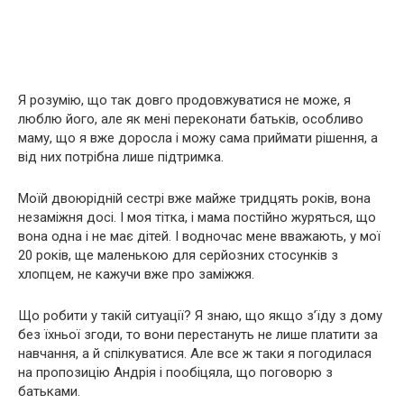
Я розумію, що так довго продовжуватися не може, я
люблю його, але як мені переконати батьків, особливо
маму, що я вже доросла і можу сама приймати рішення, а
від них потрібна лише підтримка.
Моїй двоюрідній сестрі вже майже тридцять років, вона
незаміжня досі. І моя тітка, і мама постійно журяться, що
вона одна і не має дітей. І водночас мене вважають, у мої
20 років, ще маленькою для серйозних стосунків з
хлопцем, не кажучи вже про заміжжя.
Що робити у такій ситуації? Я знаю, що якщо з’їду з дому
без їхньої згоди, то вони перестануть не лише платити за
навчання, а й спілкуватися. Але все ж таки я погодилася
на пропозицію Андрія і пообіцяла, що поговорю з
батьками.