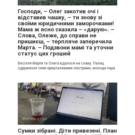
Господи, – Олег закотив очі і
відставив чашку, – ти знову зі
своїми юридичними заморочками!
Мама ж ясно сказала – «дарую». –
Слова, Олеже, до справи не
пришиєш, – терпляче заперечила
Марта. – Подзвони мамі та уточни
статус цих грошей
Весілля Марти та Олега вдалося на славу. Палац
одруження сяяв кришталевими люстрами, молода пара
Життєві історії
0
Сумки зібрані. Діти привезені. План