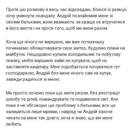
Проте цю розмову я весь час відкладаю, боюся їх реакції,
хочу уникнути скандалу. Андрій познайомив мене зі
своїми батьками, вони вважають за краще не втручатися
в його життя і не проти того, щоб ми жили разом.
Хоча ще нічого не вирішено, ми вже потихеньку
починаємо облаштовувати своє житло, будуємо плани на
майбутнє. Нещодавно купили холодильник та побутову
техніку, меблі вирішили зайві не купувати, щоб не
заставляти квартиру. Мені подобається почуватися тут
господаркою, Андрій без мене нічого сам не купує,
завжди радиться зі мною.
Ми просто хочемо поки що жити разом, без реєстрації
шлюбу та дітей, помандрувати та подивитися світ. Але
поки я не обговорю цю проблему з батьками, все це
залишиться лише мріями, і навряд чи Андрій захоче
чекати на мене так довго, хоча я знаю, що він мене
любить.