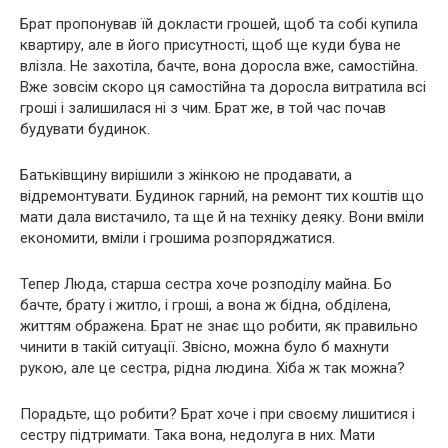
Брат пропонував їй докласти грошей, щоб та собі купила
квартиру, але в його присутності, щоб ще куди бува не
влізла. Не захотіла, бачте, вона доросла вже, самостійна.
Вже зовсім скоро ця самостійна та доросла витратила всі
гроші і залишилася ні з чим. Брат же, в той час почав
будувати будинок.
Батьківщину вирішили з жінкою не продавати, а
відремонтувати. Будинок гарний, на ремонт тих коштів що
мати дала вистачило, та ще й на техніку деяку. Вони вміли
економити, вміли і грошима розпоряджатися.
Тепер Люда, старша сестра хоче розподілу майна. Бо
бачте, брату і житло, і гроші, а вона ж бідна, обділена,
життям ображена. Брат не знає що робити, як правильно
чинити в такій ситуації. Звісно, можна було б махнути
рукою, але це сестра, рідна людина. Хіба ж так можна?
Порадьте, що робити? Брат хоче і при своєму лишитися і
сестру підтримати. Така вона, недолуга в них. Мати