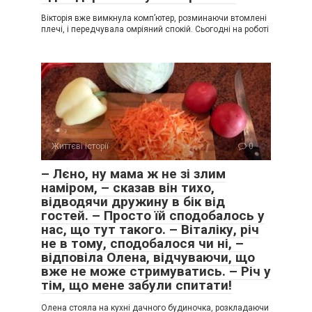
Вікторія вже вимкнула комп’ютер, розминаючи втомлені
плечі, і передчувала омріяний спокій. Сьогодні на роботі
Життєві історії
0
– Лєно, ну мама ж не зі злим
наміром, – сказав він тихо,
відводячи дружину в бік від
гостей. – Просто їй сподобалось у
нас, що тут такого. – Віталіку, річ
не в тому, сподобалося чи ні, –
відповіла Олена, відчуваючи, що
вже не може стримуватись. – Річ у
тім, що мене забули спитати!
Олена стояла на кухні дачного будиночка, розкладаючи