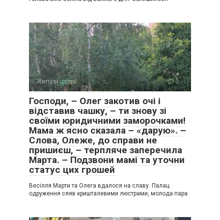
Життєві історії
0
Господи, – Олег закотив очі і
відставив чашку, – ти знову зі
своїми юридичними заморочками!
Мама ж ясно сказала – «дарую». –
Слова, Олеже, до справи не
пришиєш, – терпляче заперечила
Марта. – Подзвони мамі та уточни
статус цих грошей
Весілля Марти та Олега вдалося на славу. Палац
одруження сяяв кришталевими люстрами, молода пара