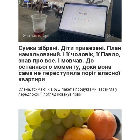
Життєві історії
0
Сумки зібрані. Діти привезені. План
намальований. І її чоловік, її Павло,
знав про все. І мовчав. До
останнього моменту, доки вона
сама не переступила поріг власної
квартири
Олена, тримаючи в руці пакет з продуктами, застигла у
передпокої. Її погляд ковзнув повз