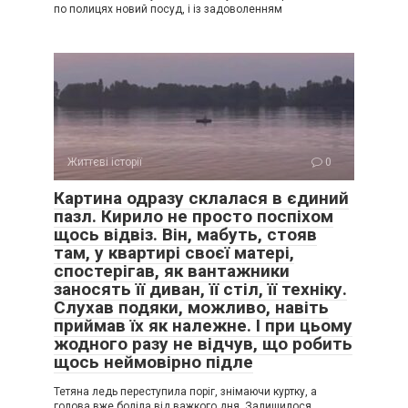
по полицях новий посуд, і із задоволенням
Життєві історії
0
Картина одразу склалася в єдиний
пазл. Кирило не просто поспіхом
щось відвіз. Він, мабуть, стояв
там, у квартирі своєї матері,
спостерігав, як вантажники
заносять її диван, її стіл, її техніку.
Слухав подяки, можливо, навіть
приймав їх як належне. І при цьому
жодного разу не відчув, що робить
щось неймовірно підле
Тетяна ледь переступила поріг, знімаючи куртку, а
голова вже боліла від важкого дня. Залишилося