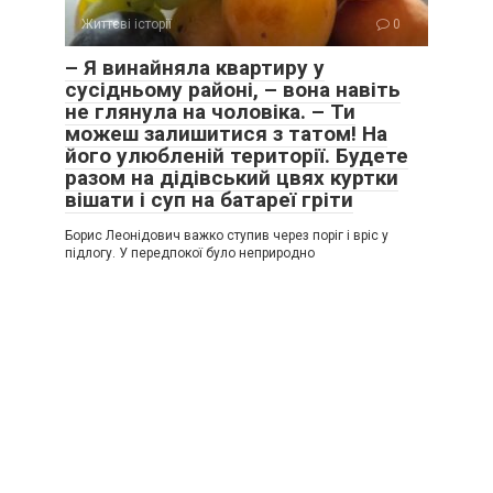
Життєві історії
0
– Я винайняла квартиру у
сусідньому районі, – вона навіть
не глянула на чоловіка. – Ти
можеш залишитися з татом! На
його улюбленій території. Будете
разом на дідівський цвях куртки
вішати і суп на батареї гріти
Борис Леонідович важко ступив через поріг і вріс у
підлогу. У передпокої було неприродно