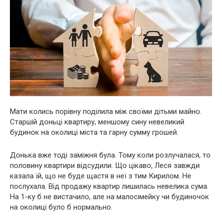
Мати колись порівну поділила між своїми дітьми майно.
Старшій доньці квартиру, меншому сину невеликий
будинок на околиці міста та гарну сумму грошей.
Донька вже тоді заміжня була. Тому коли розлучалася, то
половину квартири відсудили. Що цікаво, Леся завжди
казала їй, що не буде щастя в неї з тим Кирилом. Не
послухала. Від продажу квартир лишилась невелика сума.
На 1-ку б не вистачило, але на малосімейку чи будиночок
на околиці було б нормально.