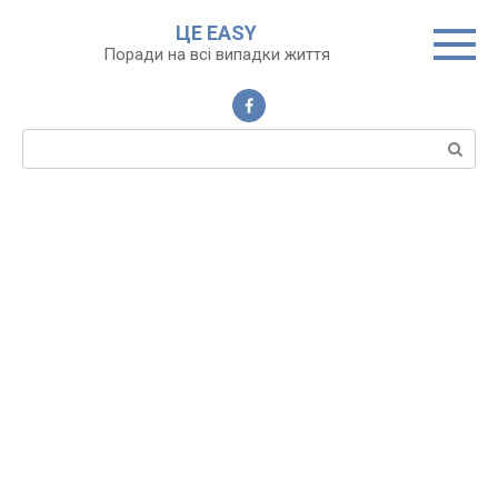
Перейти
ЦЕ EASY
до
Поради на всі випадки життя
вмісту
Пошук: