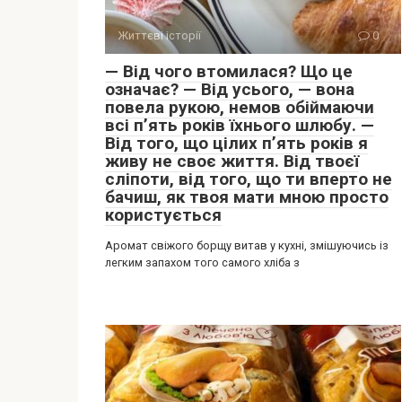
Життєві історії
0
— Від чого втомилася? Що це
означає? — Від усього, — вона
повела рукою, немов обіймаючи
всі п’ять років їхнього шлюбу. —
Від того, що цілих п’ять років я
живу не своє життя. Від твоєї
сліпоти, від того, що ти вперто не
бачиш, як твоя мати мною просто
користується
Аромат свіжого борщу витав у кухні, змішуючись із
легким запахом того самого хліба з