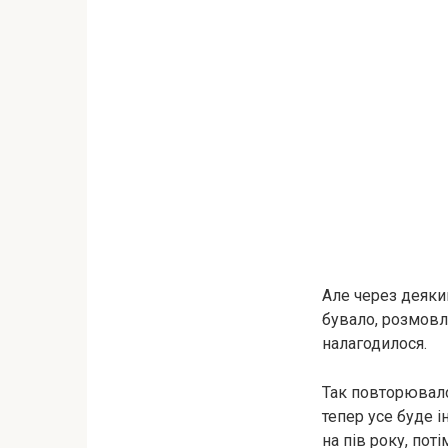
Але через деякий
бувало, розмовля
налагодилося.
Так повторювалос
тепер усе буде і
на пів року, пот