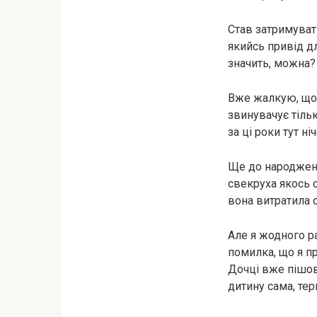
Став затримувати
якийсь привід дл
значить, можна?
Вже жалкую, що 
звинувачує тільк
за ці роки тут ні
Ще до народженн
свекруха якось с
вона витратила св
Але я жодного р
помилка, що я п
Дочці вже пішов 
дитину сама, тер