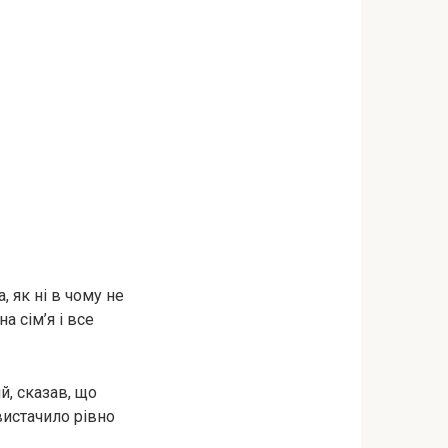
, як ні в чому не
 сім’я і все
й, сказав, що
 вистачило рівно