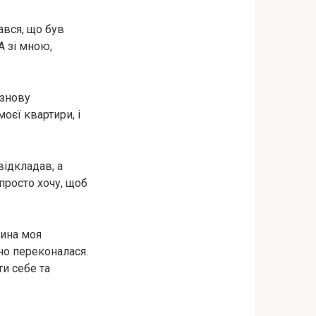
ався, що був
А зі мною,
 знову
оєї квартири, і
відкладав, а
просто хочу, щоб
дина моя
но переконалася.
ти себе та