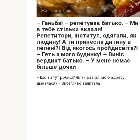
Життєві історії
0
– Ганьба! – репетував батько. – Ми
в тебе стільки вклали!
Репетитори, інститут, одягали, як
людину! А ти принесла дитину в
пелені?! Від якогось пройдисвіта?!
– Геть з мого будинку! – Виніс
вердикт батько. – У мене немає
більше дочки
– Що ти тут робиш? Як ти взагалі мою адресу
дізналася? – Вибагливо запитала