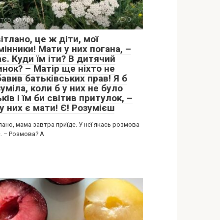
тєві історії
0
ітлано, це ж діти, мої
інники! Мати у них погана, –
є. Куди їм іти? В дитячий
нок? – Матір ще ніхто не
авив батьківських прав! Я б
уміла, коли б у них не було
ків і їм би світив притулок, –
у них є мати! Є! Розумієш
лано, мама завтра приїде. У неї якась розмова
. – Розмова? А