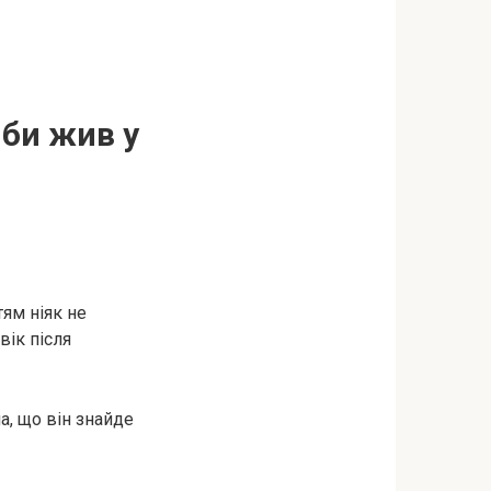
 би жив у
ям ніяк не
вік після
а, що він знайде