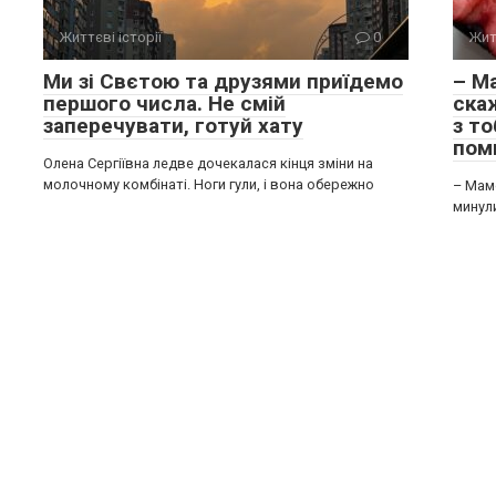
Життєві історії
0
Жит
Ми зі Свєтою та друзями приїдемо
– М
першого числа. Не смій
ска
заперечувати, готуй хату
з то
пом
Олена Сергіївна ледве дочекалася кінця зміни на
молочному комбінаті. Ноги гули, і вона обережно
– Мам
минул