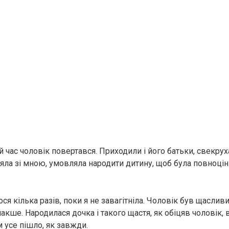
 час чоловік повертався. Приходили і його батьки, свекруха
ла зі мною, умовляла народити дитину, щоб була повноцінна
я кілька разів, поки я не завагітніла. Чоловік був щасливи
накше. Народилася дочка і такого щастя, як обіцяв чоловік,
ім усе пішло, як завжди.