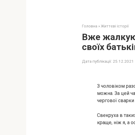
Головна
»
Життєві історії
Вже жалкую,
своїх батькі
Дата публікації:
25.12.2021
З чоловіком раз
можна. За цей ч
чергової сварки 
Свекруха в таки
краще, ніж я, а 