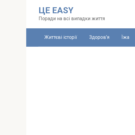
Перейти
ЦЕ EASY
до
вмісту
Поради на всі випадки життя
Життєві історії
Здоров’я
Їжа