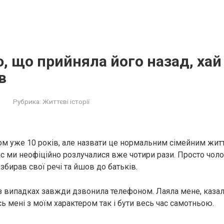
 що прийняла його назад, хай
в
Рубрика:
Життєві історії
ом уже 10 років, але назвати це нормальним сімейним житт
ас ми неофіційно розлучалися вже чотири рази. Просто чоло
збирав свої речі та йшов до батьків.
з випадках завжди дзвонила телефоном. Лаяла мене, казал
ось мені з моїм характером так і бути весь час самотньою.