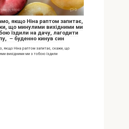
тєві історії
0
амо, якщо Ніна раптом запитає,
жи, що минулими вихідними ми
бою їздили на дачу, лагодити
пу, – буденно кинув син
о, якщо Ніна раптом запитає, скажи, що
ими вихідними ми з тобою їздили