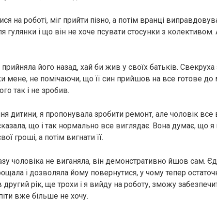
ся на роботі, міг прийти пізно, а потім вранці виправдовув
я гулянки і що він не хоче псувати стосунки з колективом. 
прийняла його назад, хай би жив у своїх батьків. Свекруха
и мене, не помічаючи, що її син прийшов на все готове до м
чого так і не зробив.
я дитини, я пропонувала зробити ремонт, але чоловік все 
казала, що і так нормально все виглядає. Вона думає, що я 
ої гроші, а потім вигнати її.
азу чоловіка не виганяла, він демонстративно йшов сам. Є
рощала і дозволяла йому повернутися, у чому тепер остаточ
другий рік, ще трохи і я вийду на роботу, зможу забезпечи
піти вже більше не хочу.