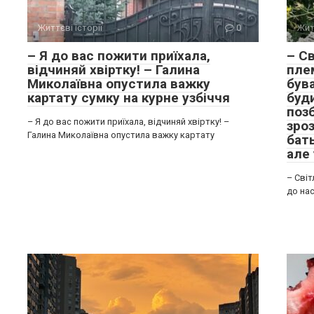
Життєві історії
0
Жит
– Я до вас пожити приїхала,
– Св
відчиняй хвіртку! – Галина
плем
Миколаївна опустила важку
бува
картату сумку на курне узбіччя
буди
позб
– Я до вас пожити приїхала, відчиняй хвіртку! –
зроз
Галина Миколаївна опустила важку картату
бать
але 
– Світ
до нас