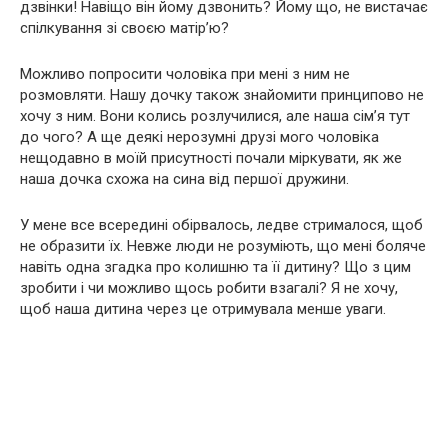
дзвінки! Навіщо він йому дзвонить? Йому що, не вистачає
спілкування зі своєю матір’ю?
Можливо попросити чоловіка при мені з ним не
розмовляти. Нашу дочку також знайомити принципово не
хочу з ним. Вони колись розлучилися, але наша сім’я тут
до чого? А ще деякі нерозумні друзі мого чоловіка
нещодавно в моїй присутності почали міркувати, як же
наша дочка схожа на сина від першої дружини.
У мене все всередині обірвалось, ледве стрималося, щоб
не образити їх. Невже люди не розуміють, що мені боляче
навіть одна згадка про колишню та її дитину? Що з цим
зробити і чи можливо щось робити взагалі? Я не хочу,
щоб наша дитина через це отримувала менше уваги.