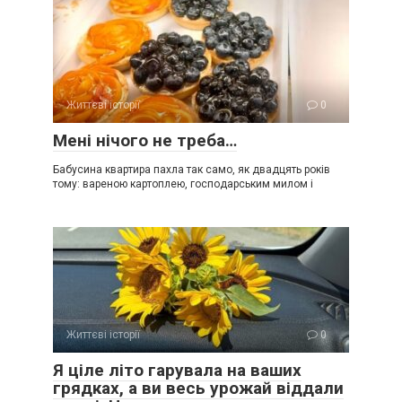
Життєві історії
0
Мені нічого не треба…
Бабусина квартира пахла так само, як двадцять років
тому: вареною картоплею, господарським милом і
Життєві історії
0
Я ціле літо гарувала на ваших
грядках, а ви весь урожай віддали