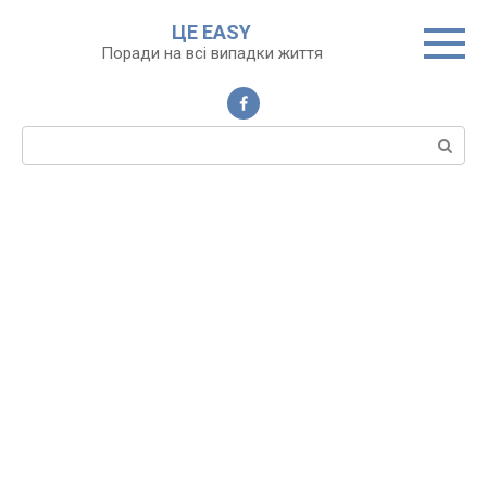
Перейти
ЦЕ EASY
до
Поради на всі випадки життя
вмісту
Пошук: