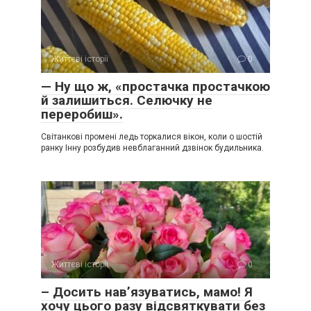
Життєві історії
0
— Ну що ж, «простачка простачкою
й залишиться. Селючку не
переробиш».
Світанкові промені ледь торкалися вікон, коли о шостій
ранку Інну розбудив невблаганний дзвінок будильника.
Життєві історії
0
– Досить нав’язуватись, мамо! Я
хочу цього разу відсвяткувати без