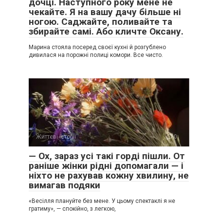
дочці. Наступного року мене не
чекайте. Я на вашу дачу більше ні
ногою. Саджайте, поливайте та
збирайте самі. Або кличте Оксану.
Марина стояла посеред своєї кухні й розгублено
дивилася на порожні полиці комори. Все чисто.
Життєві історії
0
— Ох, зараз усі такі горді пішли. От
раніше жінки рідні допомагали — і
ніхто не рахував кожну хвилину, не
вимагав подяки
«Весілля плануйте без мене. У цьому спектаклі я не
гратиму», — спокійно, з легкою,