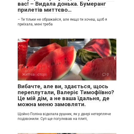
вас! – Видала донька. Бумеранг
прилетів миттєво…
– Ти тільки не ображайся, але якщо ти хочеш, щоб я
приїхала, мені треба
Життєві історії
0
Вибачте, але ви, здається, щось
переплутали, Валеріє Тимофіївно?
Це мій дім, а не ваша їдальня, де
можна меню замовляти.
Щойно Поліна відклала рушник, як у двері нетерпляче
подзвонили. Суп ще погулював на плиті,