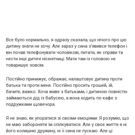
Все було нормально, я одразу сказала, що нічого про цю
дитину знати не хочу. Але зараз у сина з’явився телефон і
він почав телефонувати чоловікові, питати, як справи та
нести інші дитячі нісенітниці. Мати там із головою не
товаришує зовсім.
Постійно принижує, ображає, налаштовує дитину проти
батька та проти мене. Постійно просить грошей, їй,
бачите, важко. Хоча живе з батьками, і дитиною повністю
займаються дід із бабусею, а вона ходить по кафе з
подружками щовечора.
Я не знаю, як упоратися зі своїми емоціями. Я розумію, що
не маю забороняти їм спілкуватися. Але у своє життя я ні
його колишню дружину, ні її сина не пускаю. Але ці