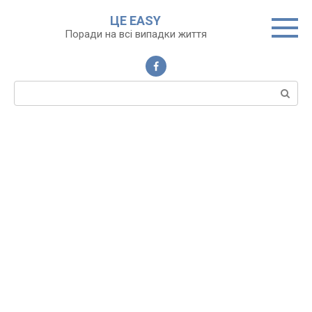
Перейти
ЦЕ EASY
до
Поради на всі випадки життя
вмісту
Пошук: