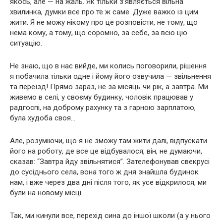
якось, але — на жаль. Як тільки з’являється вільна
хвилинка, думки все про те ж саме. Дуже важко із цим
жити. Я не можу нікому про це розповісти, не тому, що
нема кому, а тому, що соромно, за себе, за всю цю
ситуацію.
Не знаю, що в нас вийде, ми колись поговорили, рішення
я побачила тільки одне і йому його озвучила — звільнення
та переїзд! Прямо зараз, не за місяць чи рік, а завтра. Ми
живемо в селі, у своєму будинку, чоловік працював у
радгоспі, на доброму рахунку та з гарною зарплатою,
була худоба своя…
Але, розуміючи, що я не зможу там жити далі, відпускати
його на роботу, де все це відбувалося, він, не думаючи,
сказав: “Завтра йду звільнятися”. Зателефонував свекрусі
до сусіднього села, вона того ж дня знайшла будинок
нам, і вже через два дні після того, як усе відкрилося, ми
були на новому місці.
Так, ми кинули все, перехід сина до іншої школи (а у нього