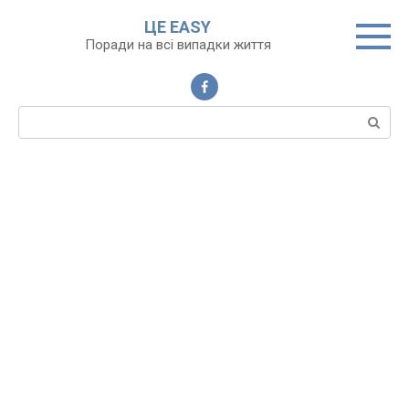
Перейти
ЦЕ EASY
до
Поради на всі випадки життя
вмісту
Пошук: