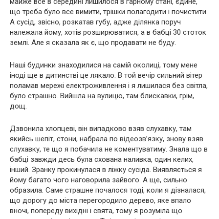
майже все в середині лишилося в гарному стані, єдине,
що треба було все вимити, трішки полагодити і почистити.
А сусід, звісно, розкатав губу, адже ділянка поруч
належала йому, хотів розширюватися, а в бабці 30 стоток
землі. Але я сказала як є, що продавати не буду.
Наші будинки знаходилися на самій околиці, тому мене
іноді ще в дитинстві це лякало. В той вечір сильний вітер
поламав мережі електроживлення і я лишилася без світла,
було страшно. Вийшла на вулицю, там блискавки, грім,
дощ.
Дзвонила хлопцеві, він випадково взяв слухавку, там
якийсь шепіт, стони, набрала по відеозв’язку, знову взяв
слухавку, те що я побачила не коментуватиму. Знала що в
бабці завжди десь була схована наливка, один келих,
інший. Зранку прокинулася в ліжку сусіда. Виявляється я
йому багато чого наговорила зайвого. А ще, сильно
образила. Саме страшне почалося тоді, коли я дізналася,
що дорогу до міста перегородило дерево, яке впало
вночі, попереду вихідні і свята, тому я розуміла що