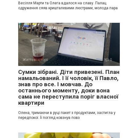
Весілля Марти та Олега вдалося на славу. Палац
одруження сяяв кришталевими люстрами, молода пара
Життєві історії
0
Сумки зібрані. Діти привезені. План
намальований. І її чоловік, її Павло,
знав про все. І мовчав. До
останнього моменту, доки вона
сама не переступила поріг власної
квартири
Олена, тримаючи в руці пакет з продуктами, застигла у
передпокої. Її погляд ковзнув повз