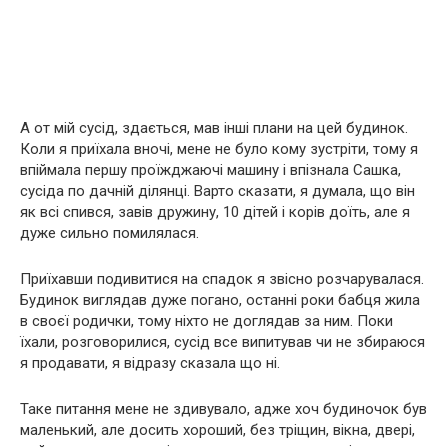
А от мій сусід, здається, мав інші плани на цей будинок.
Коли я приїхала вночі, мене не було кому зустріти, тому я
впіймала першу проїжджаючі машину і впізнала Сашка,
сусіда по дачній ділянці. Варто сказати, я думала, що він
як всі спився, завів дружину, 10 дітей і корів доїть, але я
дуже сильно помилялася.
Приїхавши подивитися на спадок я звісно розчарувалася.
Будинок виглядав дуже погано, останні роки бабця жила
в своєї родички, тому ніхто не доглядав за ним. Поки
їхали, розговорилися, сусід все випитував чи не збираюся
я продавати, я відразу сказала що ні.
Таке питання мене не здивувало, адже хоч будиночок був
маленький, але досить хороший, без тріщин, вікна, двері,