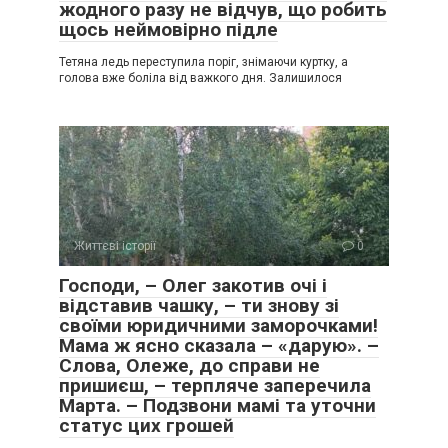
жодного разу не відчув, що робить
щось неймовірно підле
Тетяна ледь переступила поріг, знімаючи куртку, а
голова вже боліла від важкого дня. Залишилося
Життєві історії
0
Господи, – Олег закотив очі і
відставив чашку, – ти знову зі
своїми юридичними заморочками!
Мама ж ясно сказала – «дарую». –
Слова, Олеже, до справи не
пришиєш, – терпляче заперечила
Марта. – Подзвони мамі та уточни
статус цих грошей