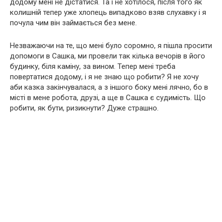
додому мені не дістатися. Та і не хотілося, після того як
колишній тепер уже хлопець випадково взяв слухавку і я
почула чим він займається без мене.
Незважаючи на те, що мені було соромно, я пішла просити
допомоги в Сашка, ми провели так кілька вечорів в його
будинку, біля каміну, за вином. Тепер мені треба
повертатися додому, і я не знаю що робити? Я не хочу
аби казка закінчувалася, а з іншого боку мені лячно, бо в
місті в мене робота, друзі, а ще в Сашка є судимість. Що
робити, як бути, ризикнути? Дуже страшно.