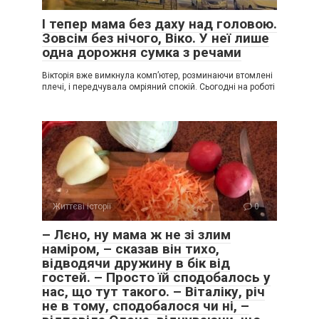
І тепер мама без даху над головою.
Зовсім без нічого, Віко. У неї лише
одна дорожня сумка з речами
Вікторія вже вимкнула комп’ютер, розминаючи втомлені
плечі, і передчувала омріяний спокій. Сьогодні на роботі
Життєві історії
0
– Лєно, ну мама ж не зі злим
наміром, – сказав він тихо,
відводячи дружину в бік від
гостей. – Просто їй сподобалось у
нас, що тут такого. – Віталіку, річ
не в тому, сподобалося чи ні, –