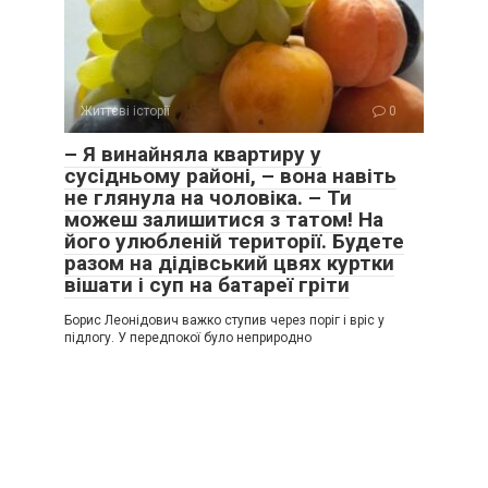
Життєві історії
0
– Я винайняла квартиру у
сусідньому районі, – вона навіть
не глянула на чоловіка. – Ти
можеш залишитися з татом! На
його улюбленій території. Будете
разом на дідівський цвях куртки
вішати і суп на батареї гріти
Борис Леонідович важко ступив через поріг і вріс у
підлогу. У передпокої було неприродно