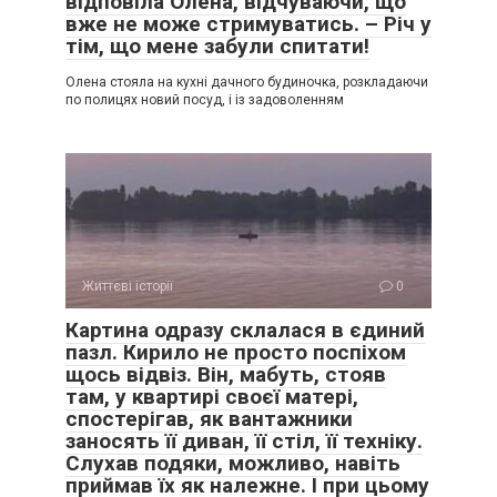
відповіла Олена, відчуваючи, що
вже не може стримуватись. – Річ у
тім, що мене забули спитати!
Олена стояла на кухні дачного будиночка, розкладаючи
по полицях новий посуд, і із задоволенням
Життєві історії
0
Картина одразу склалася в єдиний
пазл. Кирило не просто поспіхом
щось відвіз. Він, мабуть, стояв
там, у квартирі своєї матері,
спостерігав, як вантажники
заносять її диван, її стіл, її техніку.
Слухав подяки, можливо, навіть
приймав їх як належне. І при цьому