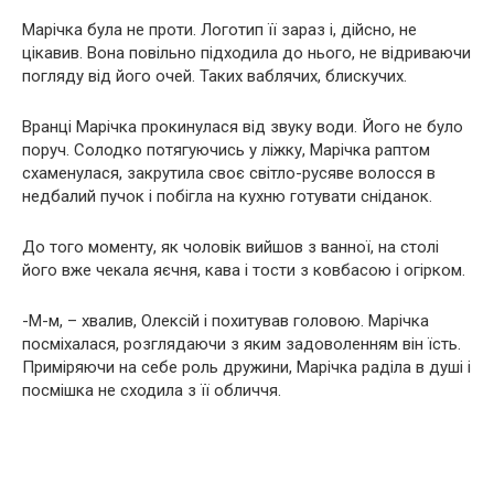
Марічка була не проти. Логотип її зараз і, дійсно, не
цікавив. Вона повільно підходила до нього, не відриваючи
погляду від його очей. Таких ваблячих, блискучих.
Вранці Марічка прокинулася від звуку води. Його не було
поруч. Солодко потягуючись у ліжку, Марічка раптом
схаменулася, закрутила своє світло-русяве волосся в
недбалий пучок і побігла на кухню готувати сніданок.
До того моменту, як чоловік вийшов з ванної, на столі
його вже чекала яєчня, кава і тости з ковбасою і огірком.
-М-м, – хвалив, Олексій і похитував головою. Марічка
посміхалася, розглядаючи з яким задоволенням він їсть.
Приміряючи на себе роль дружини, Марічка раділа в душі і
посмішка не сходила з її обличчя.