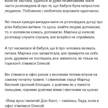
вона не застала, здалося їй дуже незвичайним. Мати
часто розповідала їй про те, що бабуся була непростою
людиною. Побожною і люблячою ворожити одночасно.
Які тільки кумедні випадки мати не розповідала дочці про
різні бабусині витівки: то щось знайти людям допоможе,
то з чоловіком комусь допомагає. Марічка ці казкові
розповіді слухати слухала, але всерйоз не сприймала.
А тут наснилася їй бабуся, ще й про чоловіка якомусь
питала. Марічка сон запам’ятала, але приміряти на себе
роль дружини не поспішала, все змінилося, як тільки на
горизонті з’явився Олексій.
Він з’явився в офісі разом з весняним теплим вітром на
самому початку травня. І схвилював серце Марічці.
Високий сіроокий блондин, з довгими як у піаніста
пальцями, чорними довгими віями і ямочками на щоках.
-Йому вуса і вилитий Дон Кіхот, – сміялась Лада, коли в
офісі з’являвся Олексій.