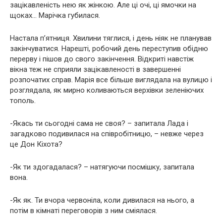
зацікавленість нею як жінкою. Але ці очі, ці ямочки на
щоках… Марічка губилася.
Настала п’ятниця. Хвилини тяглися, і день ніяк не планував
закінчуватися. Нарешті, робочий день переступив обідню
перерву і пішов до свого закінчення. Відкриті навстіж
вікна теж не сприяли зацікавленості в завершенні
розпочатих справ. Марія все більше виглядала на вулицю і
розглядала, як мирно коливаються верхівки зеленіючих
тополь.
-Якась ти сьогодні сама не своя? – запитала Лада і
загадково подивилася на співробітницю, – невже через
це Дон Кіхота?
-Як ти здогадалася? – натягуючи посмішку, запитала
вона.
-Як як. Ти вчора червоніла, коли дивилася на нього, а
потім в кімнаті переговорів з ним сміялася.