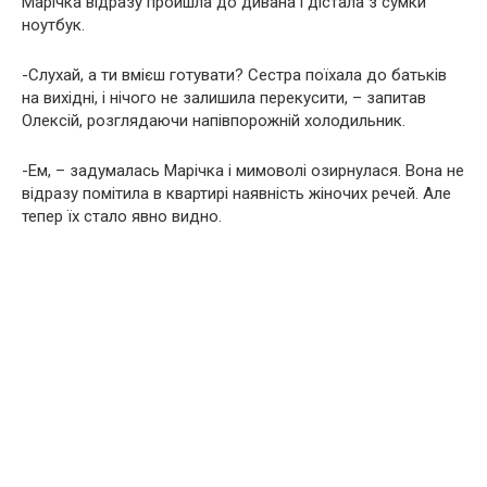
Марічка відразу пройшла до дивана і дістала з сумки
ноутбук.
-Слухай, а ти вмієш готувати? Сестра поїхала до батьків
на вихідні, і нічого не залишила перекусити, – запитав
Олексій, розглядаючи напівпорожній холодильник.
-Ем, – задумалась Марічка і мимоволі озирнулася. Вона не
відразу помітила в квартирі наявність жіночих речей. Але
тепер їх стало явно видно.