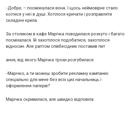
-Добре, – посміхнулася вона. І щось неймовірне стало
коїтися у неї в душі. Хотілося кричати і розправляти
складені крила.
За столиком в кафе Марічка поводилася розкуто і багато
посміхалася. Їй захотілося подобатися, захотілося
відносин. Але раптом співбесідник поставив пит
ання, від якого Марічка трохи розгубилася:
-Марічко, а ти можеш зробити рекламну кампанію
спеціально для мене без всіх цих начальниць і
оформлення паперів?
Марічка скривилася, але швидко відповіла: