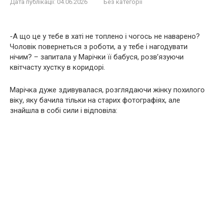
Дата публікації:
04.06.2026
Без категорії
-А що це у тебе в хаті не топлено і чогось не наварено?
Чоловік повернеться з роботи, а у тебе і нагодувати
нічим? – запитала у Марічки її бабуся, розв’язуючи
квітчасту хустку в коридорі.
Марічка дуже здивувалася, розглядаючи жінку похилого
віку, яку бачила тільки на старих фотографіях, але
знайшла в собі сили і відповіла: