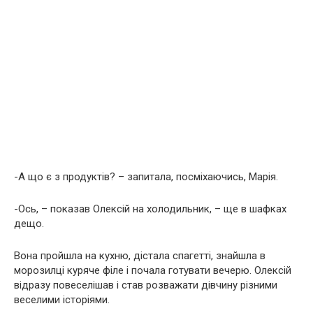
-А що є з продуктів? – запитала, посміхаючись, Марія.
-Ось, – показав Олексій на холодильник, – ще в шафках
дещо.
Вона пройшла на кухню, дістала спагетті, знайшла в
морозилці куряче філе і почала готувати вечерю. Олексій
відразу повеселішав і став розважати дівчину різними
веселими історіями.