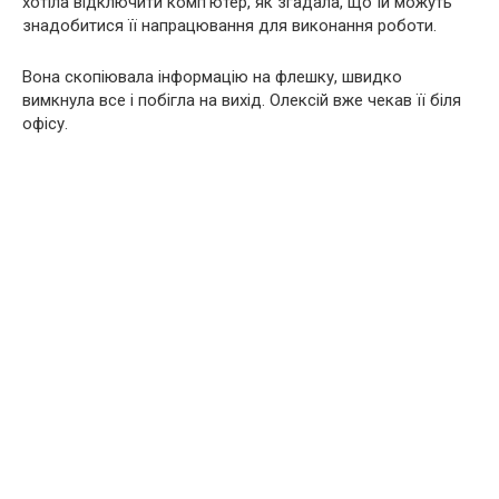
хотіла відключити комп’ютер, як згадала, що їй можуть
знадобитися її напрацювання для виконання роботи.
Вона скопіювала інформацію на флешку, швидко
вимкнула все і побігла на вихід. Олексій вже чекав її біля
офісу.