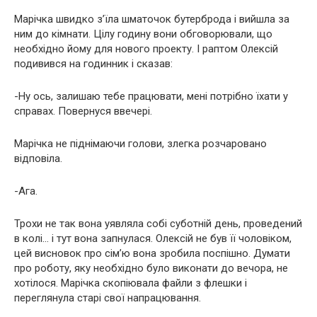
Марічка швидко з’їла шматочок бутерброда і вийшла за
ним до кімнати. Цілу годину вони обговорювали, що
необхідно йому для нового проекту. І раптом Олексій
подивився на годинник і сказав:
-Ну ось, залишаю тебе працювати, мені потрібно їхати у
справах. Повернуся ввечері.
Марічка не піднімаючи голови, злегка розчаровано
відповіла.
-Ага.
Трохи не так вона уявляла собі суботній день, проведений
в колі… і тут вона запнулася. Олексій не був її чоловіком,
цей висновок про сім’ю вона зробила поспішно. Думати
про роботу, яку необхідно було виконати до вечора, не
хотілося. Марічка скопіювала файли з флешки і
переглянула старі свої напрацювання.