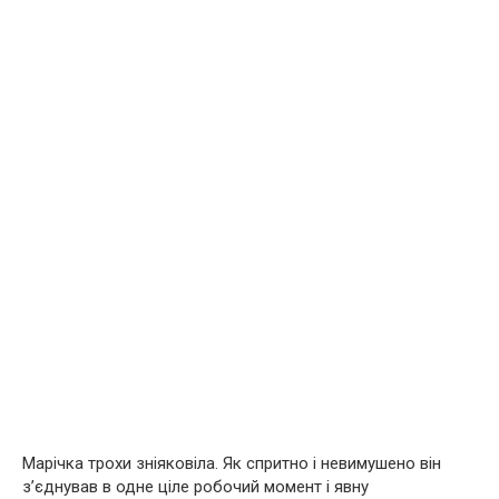
Марічка трохи зніяковіла. Як спритно і невимушено він
з’єднував в одне ціле робочий момент і явну