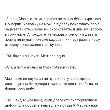
-Знаєш, Маріє, в таких справах потрібно бути акуратною.
По-перше, чоловіку не можна відразу показувати свою
зацікавленість, інакше він скористається цим, ну і тобою,
в тому числі. А по-друге, не можна оточуючим давати
привід пліткувати. Он уже кадровички пару разів в нашу
сторону поверталися і пліткували.
-Ой, Ладо, ну і нехай. Мені все одно.
-Ага, а потім я сльози буду тобі витирати.
Марія вже не слухала і не чула колегу, вона мріяла,
розглядаючи білі кучеряві хмари, які неспішно бігли по
блакитному небу.
-Ох, – видихнула вона, коли довга стрілка торкнулася
цифри 12, а коротка завмерла на цифрі 6. Марічка вже