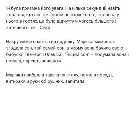
Їй була приємна його увага. На кілька секунд їй навіть
здалося, що все це зовсім не схоже на те, що вона у
нього в гостях, це було відчуттям чогось більшого і
затишного, як… Сім’я.
Накручуючи спагетті на виделку, Марічка мимоволі
згадала сон, той самий сон, в якому вона бачила свою
бабусю. І вечеря і Олексій… “Віщий сон” – подумала вона і
почала, нарешті, вечеряти.
Марічка прибрала тарілки зі столу, помила посуд і,
витираючи руки об рушник, запитала: