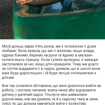
Моїй доньці зараз п’ять років, ми з чоловіком її дуже
любимо. Вона звикла, що ми її жаліємо, якщо впаде,
одразу біжимо, беремо на руки та йдемо в магазин
купити якусь іграшку. Коли гуляли вулицею, я завжди
заступалася за неї, якщо діти кривдили. Тому ми довго
не хотіли віддавати її в садок, думали, що в школі вона
вже буде дорослішою і їй буде легше спілкуватися з
дітьми.
Але так склалися обставини, що мені довелося вийти на
роботу, і постало питання: взяти няню або відправити
дитину у дитячий садок. Послуги няні виявилися
дорожчими, ніж ми думали, та й у садочку така ж няня,
плюс те, що донька навчиться жити у колективі.