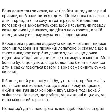
Вона довго там звикала, не хотіла йти, вигадувала різні
причини, щоб залишитися вдома. Потім вона сказала, що
діти її кривдять, не хочуть грати разом. Я вирішила
поговорити з вихователькою, щоб з’ясувати, чи правду
каже донька і дізналася, що діти з нею грають, але їй
доводиться у всьому слухатись і підкорятися.
Якось вона прийшла додому із синцем на спині: якийсь
хлопчик ударив її в пісочниці лопаткою. Я сказала, що в
таких випадках потрібно давати здачі, на що дочка
відповіла: «Тоді вони зовсім не гратимуть зі мною». Мені
боляче було це чути, але ще болючіше бачити, коли всі
діти в садку граються разом, а вона сама сидить сумна
на лавці.
Я боюся, що й у школі у неї будуть такі ж проблеми, і в
неї з’являться комплекси, що вона нікому не цікава.
Якби в неї з’явився хоч один друг, може, тоді вона б
змінилася. Не знаю, що робити, чи ми винні в цьому, чи
вона має такий характер.
На подвір’ї діти з нею грають, але здебільшого старші