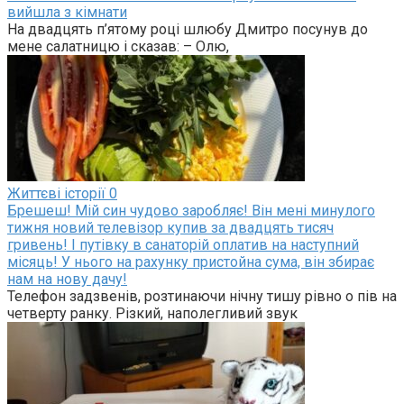
вийшла з кімнати
На двадцять п’ятому році шлюбу Дмитро посунув до
мене салатницю і сказав: – Олю,
Життєві історії
0
Брешеш! Мій син чудово заробляє! Він мені минулого
тижня новий телевізор купив за двадцять тисяч
гривень! І путівку в санаторій оплатив на наступний
місяць! У нього на рахунку пристойна сума, він збирає
нам на нову дачу!
Телефон задзвенів, розтинаючи нічну тишу рівно о пів на
четверту ранку. Різкий, наполегливий звук