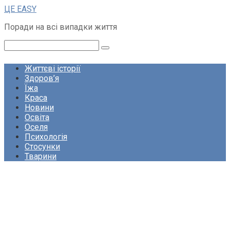
Перейти
ЦЕ EASY
до
Поради на всі випадки життя
вмісту
Пошук:
Життєві історії
Здоров’я
Їжа
Краса
Новини
Освіта
Оселя
Психологія
Стосунки
Тварини