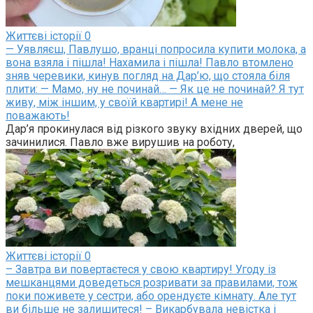
Життєві історії
0
— Уявляєш, Павлушо, вранці попросила купити молока, а
вона взяла і пішла! Нахамила і пішла! Павло втомлено
зняв черевики, кинув погляд на Дар’ю, що стояла біля
плити: — Мамо, ну не починай… — Як це не починай? Я тут
живу, між іншим, у своїй квартирі! А мене не
поважають!
Дар’я прокинулася від різкого звуку вхідних дверей, що
зачинилися. Павло вже вирушив на роботу,
Життєві історії
0
– Завтра ви повертаєтеся у свою квартиру! Угоду із
мешканцями доведеться розривати за правилами, тож
поки поживете у сестри, або орендуєте кімнату. Але тут
ви більше не залишитеся! – Викарбувала невістка і