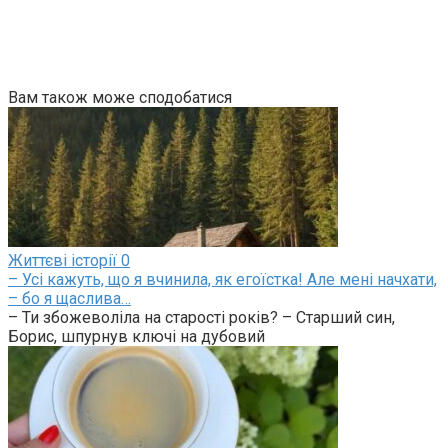
Вам також може сподобатися
Життєві історії
0
– Усі кажуть, що я вчинила, як егоїстка! Але мені начхати,
– бо я щаслива…
– Ти збожеволіла на старості років? – Старший син,
Борис, шпурнув ключі на дубовий