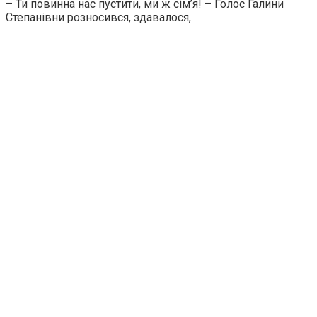
– Ти повинна нас пустити, ми ж сім’я! – Голос Галини
Степанівни розносився, здавалося,