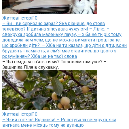
Життєві історії
0
– Ви… ви серйозно зараз? Яка різниця, де стояв
телевізор? Її дитина зіпсувала чужу річ! – Лілю, –
свекруха зробила маленьку паузу, – хіба не ти рік тому
доводила нам усім, що не можна вимагати гроші за те,
що зробили діти? – Хіба не ти казала, що діти є діти, вони
бруднять і ламають, а сім’я має ставитись до цього з
розумінням? Хіба це не твої слова
– Які сімдесят п’ять тисяч? Ти зовсім там уже? –
Зашипіла Ліля в слухавку,
Життєві історії
0
– Який готель! Відчиняй! – Репетувала свекруха, яка
вигнала мене місяць тому на вулицю