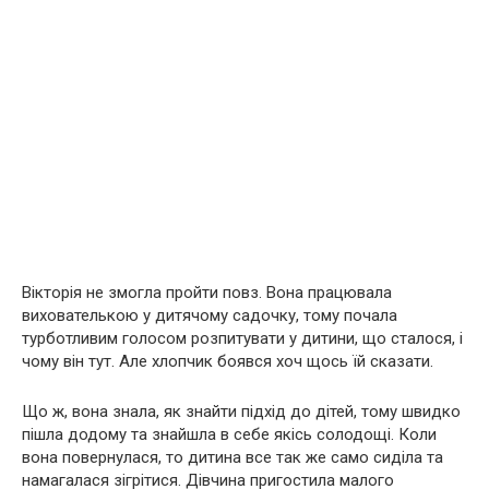
Вікторія не змогла пройти повз. Вона працювала
вихователькою у дитячому садочку, тому почала
турботливим голосом розпитувати у дитини, що сталося, і
чому він тут. Але хлопчик боявся хоч щось їй сказати.
Що ж, вона знала, як знайти підхід до дітей, тому швидко
пішла додому та знайшла в себе якісь солодощі. Коли
вона повернулася, то дитина все так же само сиділа та
намагалася зігрітися. Дівчина пригостила малого