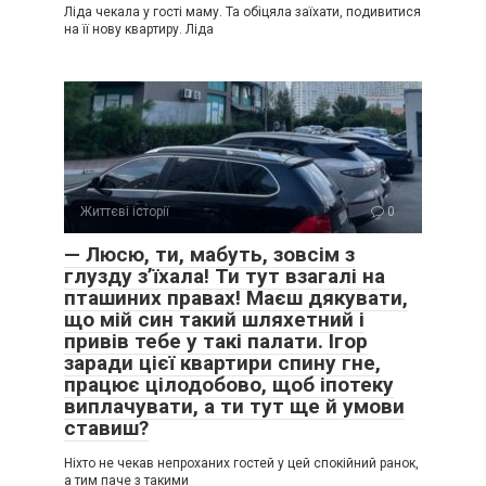
Ліда чекала у гості маму. Та обіцяла заїхати, подивитися
на її нову квартиру. Ліда
Життєві історії
0
— Люсю, ти, мабуть, зовсім з
глузду з’їхала! Ти тут взагалі на
пташиних правах! Маєш дякувати,
що мій син такий шляхетний і
привів тебе у такі палати. Ігор
заради цієї квартири спину гне,
працює цілодобово, щоб іпотеку
виплачувати, а ти тут ще й умови
ставиш?
Ніхто не чекав непроханих гостей у цей спокійний ранок,
а тим паче з такими