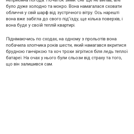
неприємна погода. Початок зими: сніг ще не випав, але
було дуже холодно та мокро. Вона намагалася сховати
обличчя у свій шарф від зустрічного вітру. Ось нарешті
вона вже забігла до свого під’їзду, ще кілька поверхів, і
вона буде у своїй теплій квартирі.
Піднімаючись по сходах, на одному з прольотів вона
побачила хлопчика років шести, який намагався вкритися
брудною ганчіркою та хоч трохи зігрітися біля ледь теплої
батареї. На очах у нього були сльози від страху та того,
що він залишився сам.