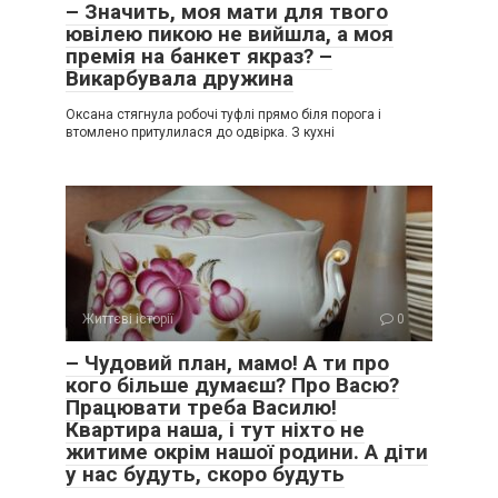
– Значить, моя мати для твого
ювілею пикою не вийшла, а моя
премія на банкет якраз? –
Викарбувала дружина
Оксана стягнула робочі туфлі прямо біля порога і
втомлено притулилася до одвірка. З кухні
Життєві історії
0
– Чудовий план, мамо! А ти про
кого більше думаєш? Про Васю?
Працювати треба Василю!
Квартира наша, і тут ніхто не
житиме окрім нашої родини. А діти
у нас будуть, скоро будуть