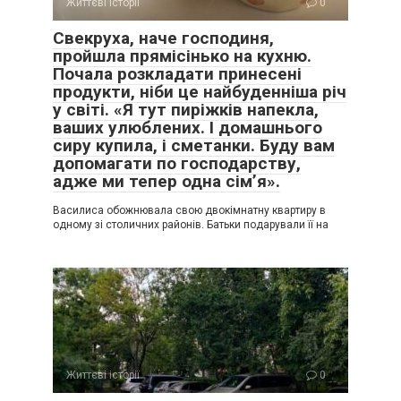
Життєві історії
0
Свекруха, наче господиня,
пройшла прямісінько на кухню.
Почала розкладати принесені
продукти, ніби це найбуденніша річ
у світі. «Я тут пиріжків напекла,
ваших улюблених. І домашнього
сиру купила, і сметанки. Буду вам
допомагати по господарству,
адже ми тепер одна сім’я».
Василиса обожнювала свою двокімнатну квартиру в
одному зі столичних районів. Батьки подарували її на
Життєві історії
0