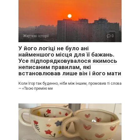
Життєві історії
0
У його логіці не було ані
найменшого місця для її бажань.
Усе підпорядковувалося якимось
неписаним правилам, які
встановлював лише він і його мати
Коли Ігор так буденно, ніби між іншим, промовив ті слова
— «Твою премію ми