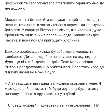
цукерками та запропонувала піти попити гарячого чаю до
неї додому.
Можливо, він і боявся йти до чужих людей, але холод та
перспектива попити чогось теплого перемогли та змусили
його піти. У квартирі Вікторія помітила, що хлопчик дуже
брудний та одягнений в порваний одяг. Чайник швидко
закипів, й вона почала пригощати хлопчика.
Швидко зробила декілька бутербродів з маслом та
ковбасою. Дитина жадібно накинулася на їжу, видно
було, що він не їв декілька днів. Поки малий обідав,
Вікторія роздумувала, що робити далі. Повертати його до
під’їзду назад не можна було.
– А знаєш, що я вигадала, залишайся сьогодні в мене. Я
маю одне зайве ліжко, тобі буде зручно, у будь-якому
випадку, набагато зручніше, ніж у під’їзді.
– Ну
– Справді можна? – здивовано запитав хлопчина.