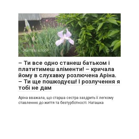
Життєві історії
0
– Ти все одно станеш батьком і
платитимеш аліменти! – кричала
йому в слухавку розлючена Аріна.
– Ти ще пошкодуєш! І розлучення я
тобі не дам
Аріна вважала, що старша сестра заздрить її легкому
ставленню до життя та безтурботності. Наташка