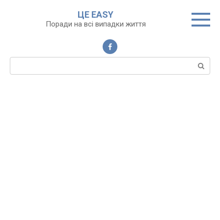
Перейти
ЦЕ EASY
до
Поради на всі випадки життя
вмісту
Пошук: