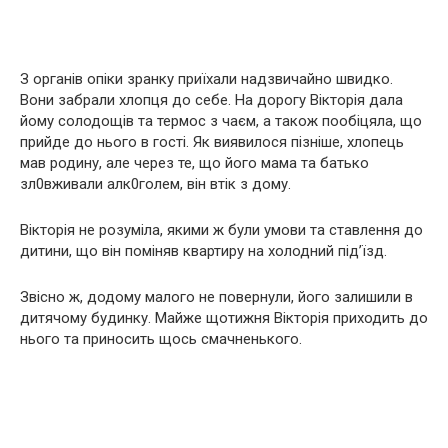
З органів опіки зранку приїхали надзвичайно швидко.
Вони забрали хлопця до себе. На дорогу Вікторія дала
йому солодощів та термос з чаєм, а також пообіцяла, що
прийде до нього в гості. Як виявилося пізніше, хлопець
мав родину, але через те, що його мама та батько
зл0вживали алк0голем, він втік з дому.
Вікторія не розуміла, якими ж були умови та ставлення до
дитини, що він поміняв квартиру на холодний під’їзд.
Звісно ж, додому малого не повернули, його залишили в
дитячому будинку. Майже щотижня Вікторія приходить до
нього та приносить щось смачненького.