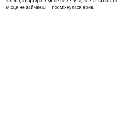
звісно, квартира в мене невелика, але ж ти багато
місця не займаєш, – посміхнулася вона.