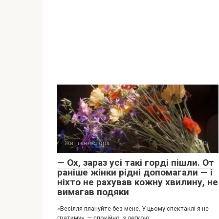
Життєві історії
0
— Ох, зараз усі такі горді пішли. От
раніше жінки рідні допомагали — і
ніхто не рахував кожну хвилину, не
вимагав подяки
«Весілля плануйте без мене. У цьому спектаклі я не
гратиму», — спокійно, з легкою,