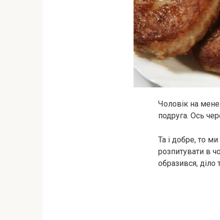
Чоловік на мене 
подруга. Ось чер
Та і добре, то м
розпитувати в ч
образився, діло 