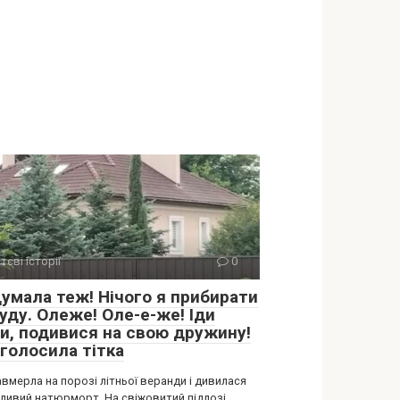
тєві історії
0
думала теж! Нічого я прибирати
уду. Олеже! Оле-е-же! Іди
и, подивися на свою дружину!
аголосила тітка
авмерла на порозі літньої веранди і дивилася
хливий натюрморт. На свіжовитий підлозі