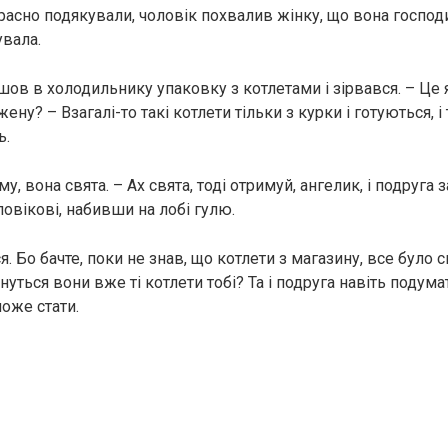
красно подякували, чоловік похвалив жінку, що вона госпо
вала.
шов в холодильнику упаковку з котлетами і зірвався. – Це 
ну? – Взагалі-то такі котлети тільки з курки і готуються, 
ь.
, вона свята. – Ах свята, тоді отримуй, ангелик, і подруга 
овікові, набивши на лобі гулю.
ся. Бо бачте, поки не знав, що котлети з магазину, все було с
нуться вони вже ті котлети тобі? Та і подруга навіть подума
оже стати.