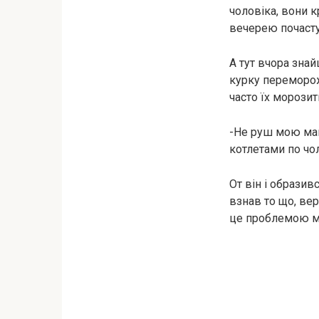
чоловіка, вони 
вечерею почасту
А тут вчора знай
курку перемороже
часто їх морозит
-Не руш мою маму
котлетами по чол
От він і образив
взнав то що, вер
це проблемою м