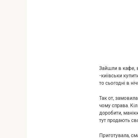
Зайшли в кафе, в
-київськи купити
то сьогодні в ні
Так от, замовила
чому справа. Кіл
доробити, манікю
тут продають св
Приготувала, сма