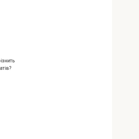
різнить
атів?