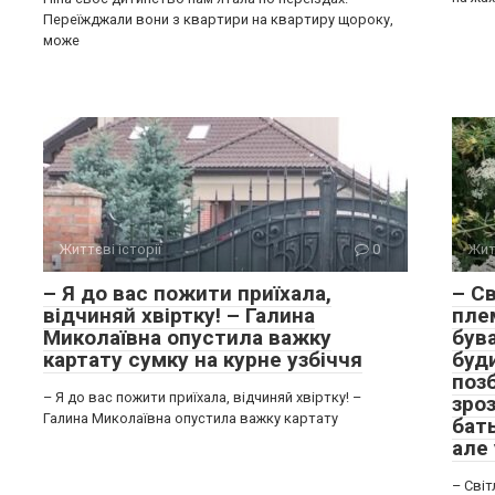
Переїжджали вони з квартири на квартиру щороку,
може
Життєві історії
0
Жит
– Я до вас пожити приїхала,
– Св
відчиняй хвіртку! – Галина
плем
Миколаївна опустила важку
бува
картату сумку на курне узбіччя
буди
позб
– Я до вас пожити приїхала, відчиняй хвіртку! –
зроз
Галина Миколаївна опустила важку картату
бать
але 
– Світ