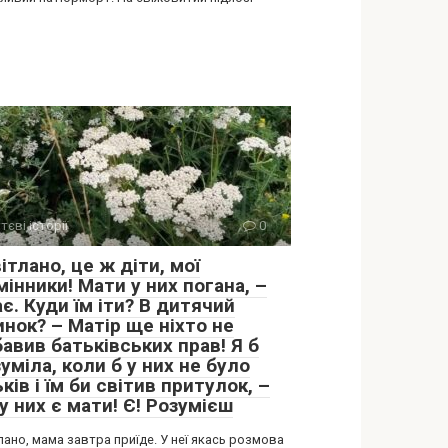
тєві історії
0
ітлано, це ж діти, мої
інники! Мати у них погана, –
є. Куди їм іти? В дитячий
нок? – Матір ще ніхто не
авив батьківських прав! Я б
уміла, коли б у них не було
ків і їм би світив притулок, –
у них є мати! Є! Розумієш
лано, мама завтра приїде. У неї якась розмова