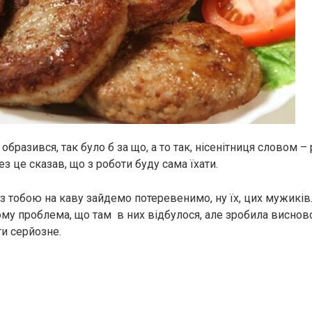
образився, так було б за що, а то так, нісенітниця словом –
ез це сказав, що з роботи буду сама їхати.
и з тобою на каву зайдемо потеревенимо, ну їх, цих мужиків.
ому проблема, що там в них відбулося, але зробила виснов
ти серйозне.