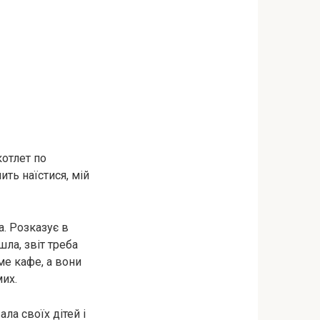
котлет по
ить наїстися, мій
а. Розказує в
шла, звіт треба
ме кафе, а вони
мих.
ла своїх дітей і