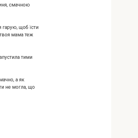
диня, смачною
я гарую, щоб їсти
і твоя мама теж
запустила тими
мачно, а як
ти не могла, що