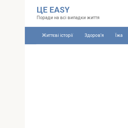
Перейти
ЦЕ EASY
до
вмісту
Поради на всі випадки життя
Життєві історії
Здоров’я
Їжа