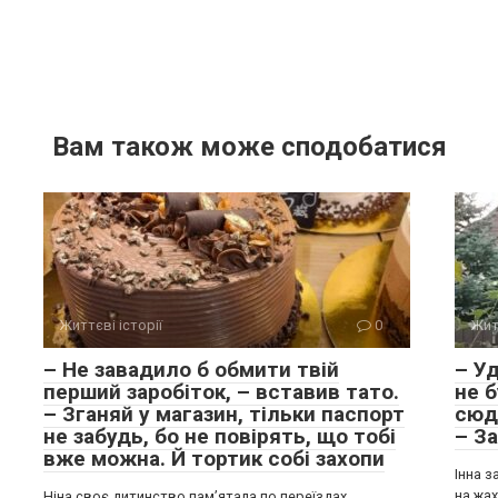
Вам також може сподобатися
Життєві історії
0
Жит
– Не завадило б обмити твій
– У
перший заробіток, – вставив тато.
не б
– Зганяй у магазин, тільки паспорт
сюд
не забудь, бо не повірять, що тобі
– З
вже можна. Й тортик собі захопи
Інна з
на жа
Ніна своє дитинство пам’ятала по переїздах.