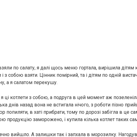
зяли по салату, я далі щось меню гортала, вирішила дітям 
 і з собою взяти. Цінник помірний, та і дітям по одній вистач
чну, а я салатом перекушу.
 я ці котлети з собою, а подруга в цей момент аж позеленіл
ька днів назад вона не встигала нічого, з роботи пізно прий
р попиляти, в хаті прибрати, тому по дорозі забігла в це са
ою продукцію заморожено, і купила кілька котлет таких са
чно вийшло. А залишки так і запхала в морозилку. Нагодува