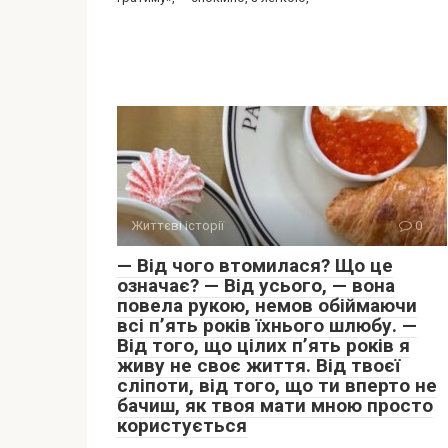
Життєві історії
0
— Від чого втомилася? Що це
означає? — Від усього, — вона
повела рукою, немов обіймаючи
всі п’ять років їхнього шлюбу. —
Від того, що цілих п’ять років я
живу не своє життя. Від твоєї
сліпоти, від того, що ти вперто не
бачиш, як твоя мати мною просто
користується