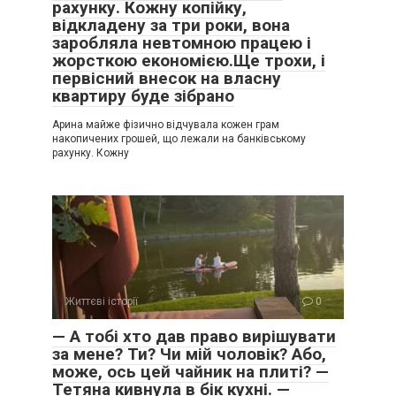
рахунку. Кожну копійку,
відкладену за три роки, вона
заробляла невтомною працею і
жорсткою економією.Ще трохи, і
первісний внесок на власну
квартиру буде зібрано
Арина майже фізично відчувала кожен грам
накопичених грошей, що лежали на банківському
рахунку. Кожну
Життєві історії
0
— А тобі хто дав право вирішувати
за мене? Ти? Чи мій чоловік? Або,
може, ось цей чайник на плиті? —
Тетяна кивнула в бік кухні. —