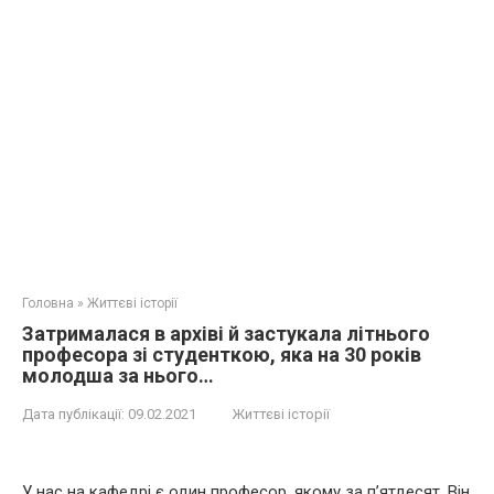
Головна
»
Життєві історії
Затрималася в архіві й застукала літнього
професора зі студенткою, яка на 30 років
молодша за нього…
Дата публікації:
09.02.2021
Життєві історії
У нас на кафедрі є один професор, якому за п’ятдесят. Він