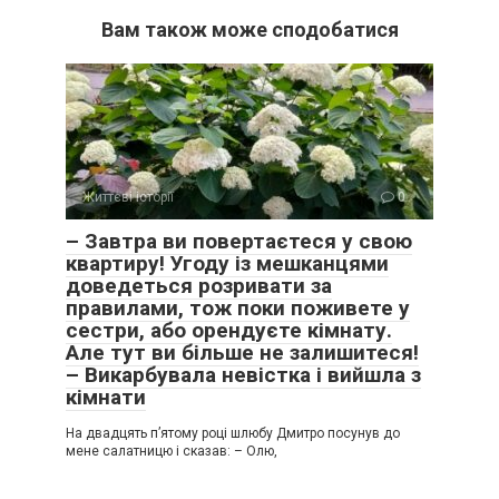
Вам також може сподобатися
Життєві історії
0
– Завтра ви повертаєтеся у свою
квартиру! Угоду із мешканцями
доведеться розривати за
правилами, тож поки поживете у
сестри, або орендуєте кімнату.
Але тут ви більше не залишитеся!
– Викарбувала невістка і вийшла з
кімнати
На двадцять п’ятому році шлюбу Дмитро посунув до
мене салатницю і сказав: – Олю,