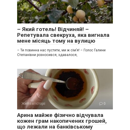
Життєві історії
0
– Який готель! Відчиняй! –
Репетувала свекруха, яка вигнала
мене місяць тому на вулицю
– Ти повинна нас пустити, ми ж сім’я! – Голос Галини
Степанівни розносився, здавалося,
Життєві історії
0
Арина майже фізично відчувала
кожен грам накопичених грошей,
що лежали на банківському