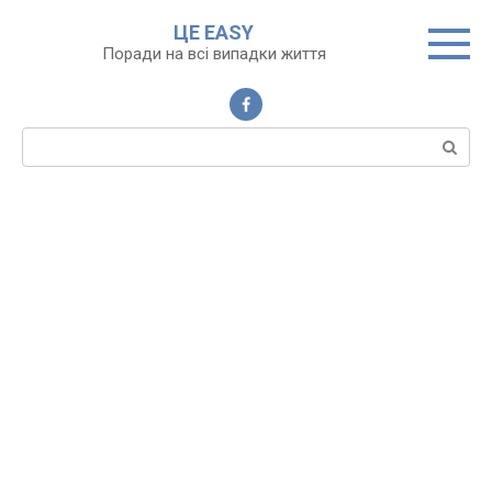
Перейти
ЦЕ EASY
до
Поради на всі випадки життя
вмісту
Пошук: