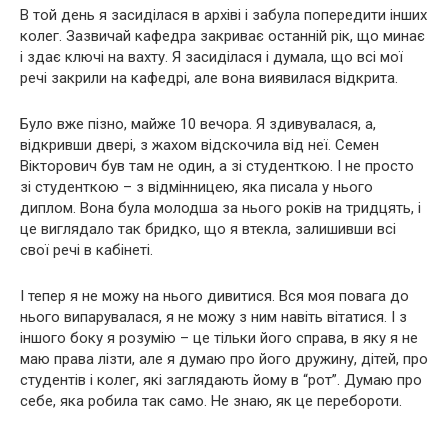
В той день я засиділася в архіві і забула попередити інших
колег. Зазвичай кафедра закриває останній рік, що минає
і здає ключі на вахту. Я засиділася і думала, що всі мої
речі закрили на кафедрі, але вона виявилася відкрита.
Було вже пізно, майже 10 вечора. Я здивувалася, а,
відкривши двері, з жахом відскочила від неї. Семен
Вікторович був там не один, а зі студенткою. І не просто
зі студенткою – з відмінницею, яка писала у нього
диплом. Вона була молодша за нього років на тридцять, і
це виглядало так бридко, що я втекла, залишивши всі
свої речі в кабінеті.
І тепер я не можу на нього дивитися. Вся моя повага до
нього випарувалася, я не можу з ним навіть вітатися. І з
іншого боку я розумію – це тільки його справа, в яку я не
маю права лізти, але я думаю про його дружину, дітей, про
студентів і колег, які заглядають йому в “рот”. Думаю про
себе, яка робила так само. Не знаю, як це перебороти.