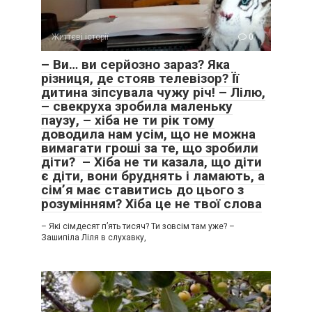
Життєві історії
0
– Ви… ви серйозно зараз? Яка
різниця, де стояв телевізор? Її
дитина зіпсувала чужу річ! – Лілю,
– свекруха зробила маленьку
паузу, – хіба не ти рік тому
доводила нам усім, що не можна
вимагати гроші за те, що зробили
діти? – Хіба не ти казала, що діти
є діти, вони бруднять і ламають, а
сім’я має ставитись до цього з
розумінням? Хіба це не твої слова
– Які сімдесят п’ять тисяч? Ти зовсім там уже? –
Зашипіла Ліля в слухавку,