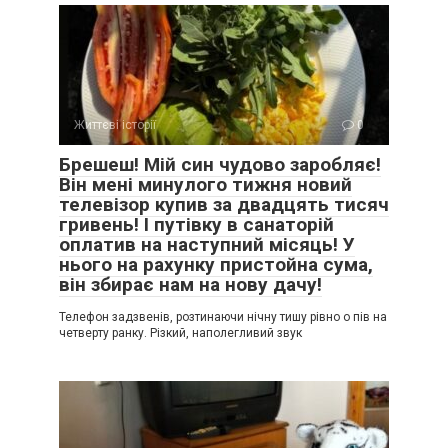
Життєві історії
0
Брешеш! Мій син чудово заробляє!
Він мені минулого тижня новий
телевізор купив за двадцять тисяч
гривень! І путівку в санаторій
оплатив на наступний місяць! У
нього на рахунку пристойна сума,
він збирає нам на нову дачу!
Телефон задзвенів, розтинаючи нічну тишу рівно о пів на
четверту ранку. Різкий, наполегливий звук