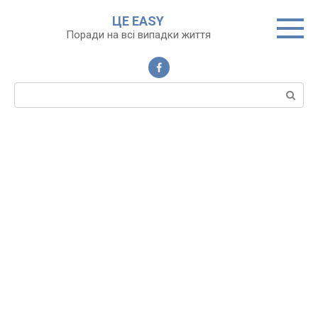
Перейти
ЦЕ EASY
до
Поради на всі випадки життя
вмісту
Пошук: