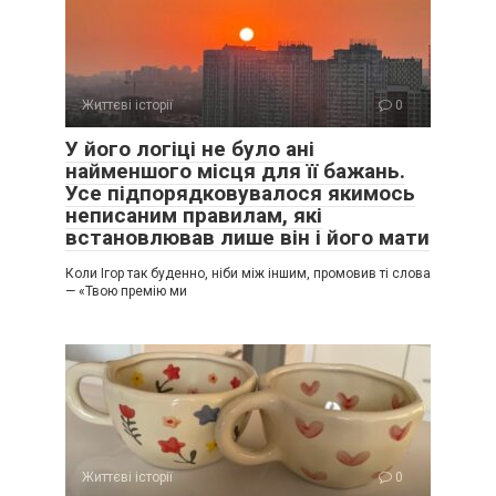
Життєві історії
0
У його логіці не було ані
найменшого місця для її бажань.
Усе підпорядковувалося якимось
неписаним правилам, які
встановлював лише він і його мати
Коли Ігор так буденно, ніби між іншим, промовив ті слова
— «Твою премію ми
Життєві історії
0