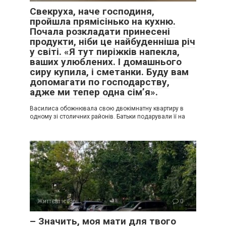
Свекруха, наче господиня,
пройшла прямісінько на кухню.
Почала розкладати принесені
продукти, ніби це найбуденніша річ
у світі. «Я тут пиріжків напекла,
ваших улюблених. І домашнього
сиру купила, і сметанки. Буду вам
допомагати по господарству,
адже ми тепер одна сім’я».
Василиса обожнювала свою двокімнатну квартиру в
одному зі столичних районів. Батьки подарували її на
Життєві історії
0
– Значить, моя мати для твого