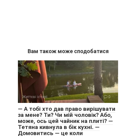
Вам також може сподобатися
Життєві історії
0
— А тобі хто дав право вирішувати
за мене? Ти? Чи мій чоловік? Або,
може, ось цей чайник на плиті? —
Тетяна кивнула в бік кухні. —
Домовитись — це коли