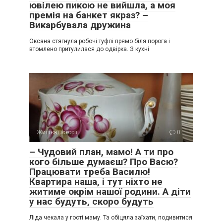
ювілею пикою не вийшла, а моя
премія на банкет якраз? –
Викарбувала дружина
Оксана стягнула робочі туфлі прямо біля порога і
втомлено притулилася до одвірка. З кухні
Життєві історії
0
– Чудовий план, мамо! А ти про
кого більше думаєш? Про Васю?
Працювати треба Василю!
Квартира наша, і тут ніхто не
житиме окрім нашої родини. А діти
у нас будуть, скоро будуть
Ліда чекала у гості маму. Та обіцяла заїхати, подивитися