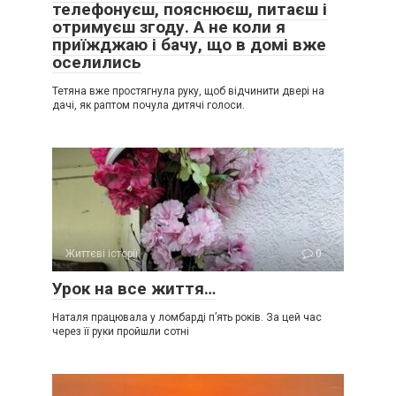
телефонуєш, пояснюєш, питаєш і
отримуєш згоду. А не коли я
приїжджаю і бачу, що в домі вже
оселились
Тетяна вже простягнула руку, щоб відчинити двері на
дачі, як раптом почула дитячі голоси.
Життєві історії
0
Урок на все життя…
Наталя працювала у ломбарді п’ять років. За цей час
через її руки пройшли сотні