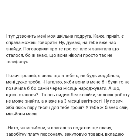
І тут дзвонить мені моя шкільна подруга. Каже, привіт, є
справа,можеш говорити. Ну, думаю, на тебе вже час
знайду. Поговорили про те про се, але я запитала що
сталося, бо ж знаю, що вона ніколи просто так не
телефонує.
Позич грошей, я знаю що в тебе є, не будь жадібною,
мені дуже треба. -Наталко, якби вони в мене б і були то не
позичила б бо самій через місяць народжувати. А що,
щось сталося? -Та ось сидим без копійки, чоловік роботу
не може знайти, а я вже на 3 місяці вагітності. Ну позич,
хіба якісь пару тисяч для тебе гроші? У тебе ж бізнес свій,
мільйони маєш.
-Нато, як мільйони, я взагалі то податки ще плачу,
заробітну плату персоналу, закуповую товари, вкладаю