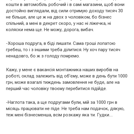
кошти в автомобіль робочий і в самі магазини, щоб вони
достойно виглядали, від сили отримую доходу тисяч 30
не більше, але це ж на двох з чоловіком, бо бізнес
спільний, а мені в декрет скоро, у нас ні ліжечка, ні
коляски нема ще. Не можу, дорога, вибач.
-Хороша подруга, в біді лишати. Сама гроші лопатою
гребеш, то і з іншими треба ділитися. Ну хоч пару тисяч
ненадовго, бо ж з голоду помремо.
Кажу, у мене є вакансія монтажника наших виробів на
роботі, оклад залежить від об’єму, може в день бути 1000
грн, може взагалі тиждень замовлення не буде, але на
перший час чоловіку твоєму перебитися підійде.
-Наглота така, а ще подругами були, мій за 1000 грн в
місяць працювати не піде. Не треба нам подачок, дякую,
теж мені бізнесменша, всім розкажу яка ти. Гудки….