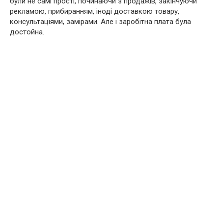
були не самі прості, починаючи з продажів, закінчуючи
рекламою, прибиранням, іноді доставкою товару,
консультаціями, замірами. Але і заробітна плата була
достойна.