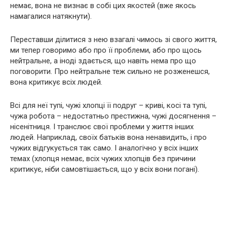
немає, вона не визнає в собі цих якостей (вже якось
намагалися натякнути).
Переставши ділитися з нею взагалі чимось зі свого життя,
ми тепер говоримо або про її проблеми, або про щось
нейтральне, а іноді здається, що навіть нема про що
поговорити. Про нейтральне теж сильно не розженешся,
вона критикує всіх людей.
Всі для неї тупі, чужі хлопці її подруг – криві, косі та тупі,
чужа робота – недостатньо престижна, чужі досягнення –
нісенітниця. І транслює свої проблеми у життя інших
людей. Наприклад, своїх батьків вона ненавидить, і про
чужих відгукується так само. І аналогічно у всіх інших
темах (хлопця немає, всіх чужих хлопців без причини
критикує, ніби самовтішається, що у всіх вони погані).