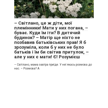
Життєві історії
0
– Світлано, це ж діти, мої
племінники! Мати у них погана, –
буває. Куди їм іти? В дитячий
будинок? – Матір ще ніхто не
позбавив батьківських прав! Я б
зрозуміла, коли б у них не було
батьків і їм би світив притулок, –
але у них є мати! Є! Розумієш
– Світлано, мама завтра приїде. У неї якась розмова до
нас. – Розмова? А