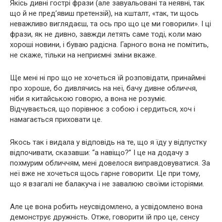
Якісь дивні гострі фрази (але завуальовані та неявні, так
що й не пред’явиш претензій), на кшталт, «так, ти щось
неважливо виглядаєш, та ось про що це ми говорили». І ці
фрази, як не дивно, завжди летять саме тоді, коли маю
хороші новини, і буваю радісна. Гарного вона не помітить,
не скаже, тільки на неприємні зміни вкаже.
Ще мені ні про що не хочеться їй розповідати, принаймні
про хороше, бо дивлячись на неї, бачу дивне обличчя,
ніби я китайською говорю, а вона не розуміє.
Відчувається, що порівнює з собою і сердиться, хоч і
намагається приховати це.
Якось так і видала у відповідь на те, що я їду у відпустку
відпочивати, сказавши: “а навіщо?” І це на додачу з
похмурим обличчям, мені довелося виправдовуватися. За
неї вже не хочеться щось гарне говорити. Це при тому,
що я взагалі не балакуча і не завалюю своїми історіями.
Але це вона робить неусвідомлено, а усвідомлено вона
демонструє дружність. Отже, говорити їй про це, сенсу