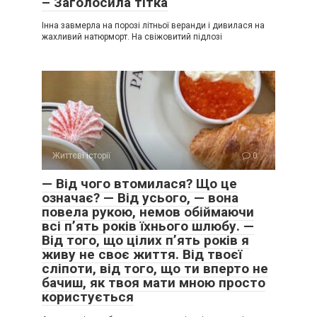
– Заголосила тітка
Інна завмерла на порозі літньої веранди і дивилася на
жахливий натюрморт. На свіжовитий підлозі
Життєві історії
0
— Від чого втомилася? Що це
означає? — Від усього, — вона
повела рукою, немов обіймаючи
всі п’ять років їхнього шлюбу. —
Від того, що цілих п’ять років я
живу не своє життя. Від твоєї
сліпоти, від того, що ти вперто не
бачиш, як твоя мати мною просто
користується