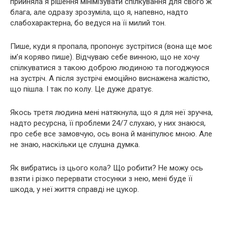
прийняла я рішення мінімізувати спілкування для свого ж
блага, але одразу зрозуміла, що я, напевно, надто
слабохарактерна, бо ведуся на її милий тон.
Пише, куди я пропала, пропонує зустрітися (вона ще моє
ім’я коряво пише). Відчуваю себе винною, що не хочу
спілкуватися з такою доброю людиною та погоджуюся
на зустріч. А після зустрічі емоційно виснажена жалістю,
що пішла. І так по колу. Це дуже дратує.
Якось третя людина мені натякнула, що я для неї зручна,
надто ресурсна, її проблеми 24/7 слухаю, у них знаюся,
про себе все замовчую, ось вона й маніпулює мною. Але
не знаю, наскільки це слушна думка.
Як вибратись із цього кола? Що робити? Не можу ось
взяти і різко перервати стосунки з нею, мені буде її
шкода, у неї життя справді не цукор.