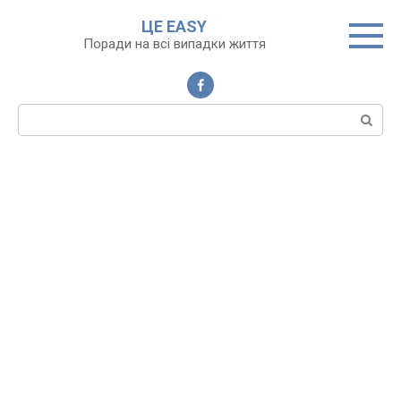
Перейти
ЦЕ EASY
до
Поради на всі випадки життя
вмісту
Пошук: