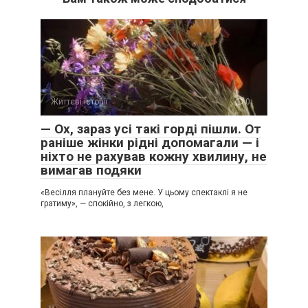
Життєві історії
0
— Ох, зараз усі такі горді пішли. От
раніше жінки рідні допомагали — і
ніхто не рахував кожну хвилину, не
вимагав подяки
«Весілля плануйте без мене. У цьому спектаклі я не
гратиму», — спокійно, з легкою,