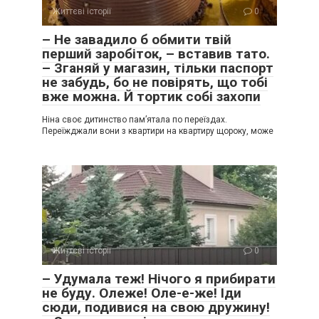
Життєві історії
0
– Не завадило б обмити твій
перший заробіток, – вставив тато.
– Зганяй у магазин, тільки паспорт
не забудь, бо не повірять, що тобі
вже можна. Й тортик собі захопи
Ніна своє дитинство пам’ятала по переїздах.
Переїжджали вони з квартири на квартиру щороку, може
Життєві історії
0
– Удумала теж! Нічого я прибирати
не буду. Олеже! Оле-е-же! Іди
сюди, подивися на свою дружину!