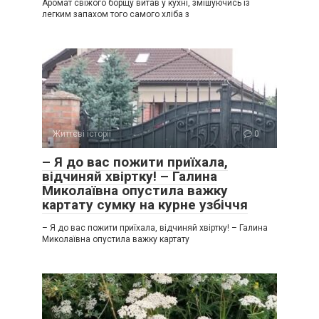
Аромат свіжого борщу витав у кухні, змішуючись із
легким запахом того самого хліба з
Життєві історії
0
– Я до вас пожити приїхала,
відчиняй хвіртку! – Галина
Миколаївна опустила важку
картату сумку на курне узбіччя
– Я до вас пожити приїхала, відчиняй хвіртку! – Галина
Миколаївна опустила важку картату