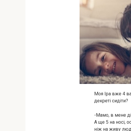
Моя Іра вже 4 ва
декреті сидіти?
-Мамо, в мене діт
А ще 5 на носі, 
ніж на живу люд