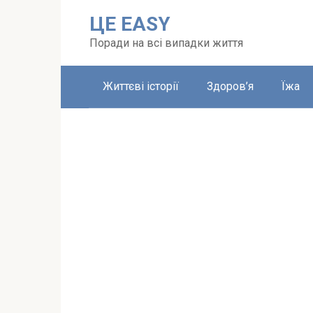
Перейти
ЦЕ EASY
до
вмісту
Поради на всі випадки життя
Життєві історії
Здоров’я
Їжа