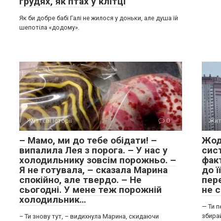
грудях, як птах у клітці
Як би добре бабі Галі не жилося у доньки, але душа їй
шепотіла «додому».
Життєві історії
0
Жит
– Мамо, ми до тебе обідати! –
Жод
випалила Лея з порога. – У нас у
сис
холодильнику зовсім порожньо. –
фак
Я не готувала, – сказала Марина
до ї
спокійно, але твердо. – Не
пере
сьогодні. У мене теж порожній
не 
холодильник…
— Ти п
збирай
– Ти знову тут, – видихнула Марина, скидаючи