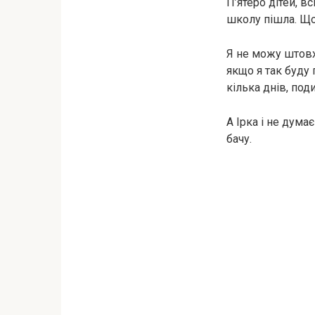
П’ятеро дітей, в
школу пішла. Що
Я не можу штовха
якщо я так буду 
кілька днів, под
А Ірка і не думає
бачу.