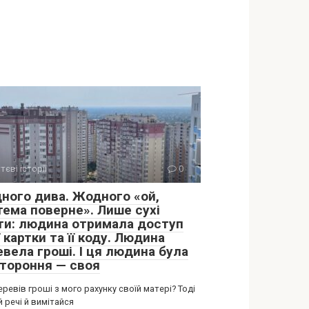
тєві історії
0
ного дива. Жодного «ой,
тема поверне». Лише сухі
ти: людина отримала доступ
ї картки та її коду. Людина
вела гроші. І ця людина була
стороння — своя
еревів гроші з мого рахунку своїй матері? Тоді
 речі й вимітайся