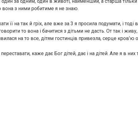
сі один за одним, один в животі, найменший, а старша тільки
 вона з ними робитиме я не знаю.
ти її на так й гріх, але вже за 3 я просила подумати, і тоді 
говорити то вона і бачитися з дітьми не дасть. От так і живу,
ивилася на то все, дітям гостинців привезла, серце кров’ю 
 переставати, каже дає Бог дітей, дає і на
дітей. Але я в них 