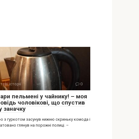
тєві історії
0
ари пельмені у чайнику! – моя
повідь чоловікові, що спустив
у заначку
о з гуркотом засунув нижню скриньку комода і
товано глянув на порожні полиці. –