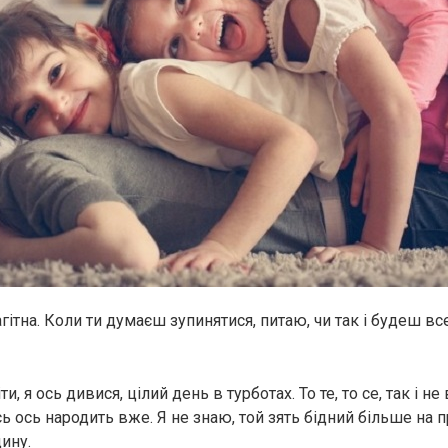
гітна. Коли ти думаєш зупинятися, питаю, чи так і будеш вс
и, я ось дивися, цілий день в турботах. То те, то се, так і не
ось ось народить вже. Я не знаю, той зять бідний більше на
ину.