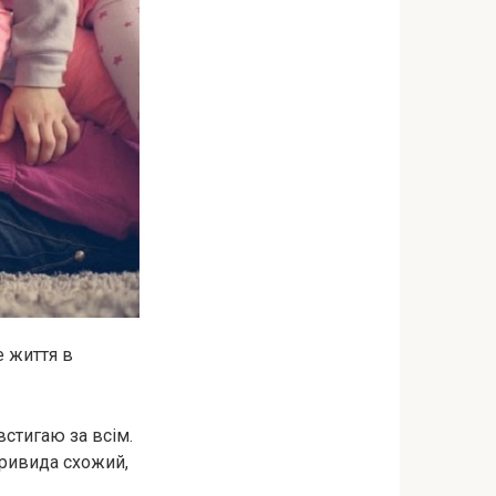
е життя в
 встигаю за всім.
 привида схожий,