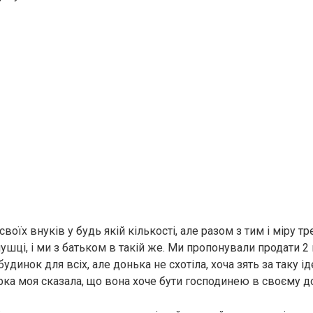
воїх внуків у будь якій кількості, але разом з тим і міру тр
ушці, і ми з батьком в такій же. Ми пропонували продати 2
удинок для всіх, але донька не схотіла, хоча зять за таку і
Ірка моя сказала, що вона хоче бути господинею в своєму д