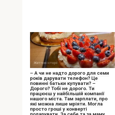
Життєві історії
0
– А чи не надто дорого для семи
років дарувати телефон? Це
повинні батьки купувати? –
Дорого? Тобі не дорого. Ти
працюєш у найбільшій компанії
нашого міста. Там зарплати, про
які можна лише мріяти. Могла
просто гроші у конверті
подарувати. За себе та за маму