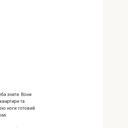
еба знати. Вони
 квартири та
дею ноги готовий
омі.