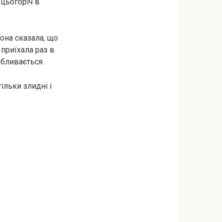
 цьогоріч в
вона сказала, що
 приїхала раз в
обливається.
тільки злидні і