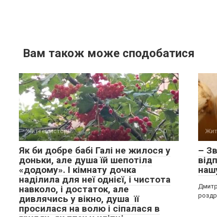
Вам також може сподобатися
Життєві історії
0
Жит
Як би добре бабі Галі не жилося у
– Зв
доньки, але душа їй шепотіла
від
«додому». І кімнату дочка
наш
наділила для неї однієї, і чистота
Дмитр
навколо, і достаток, але
роздра
дивлячись у вікно, душа її
просилася на волю і сіпалася в