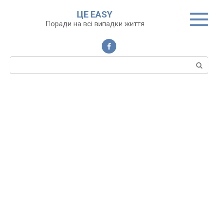
Перейти
ЦЕ EASY
до
Поради на всі випадки життя
вмісту
Пошук: