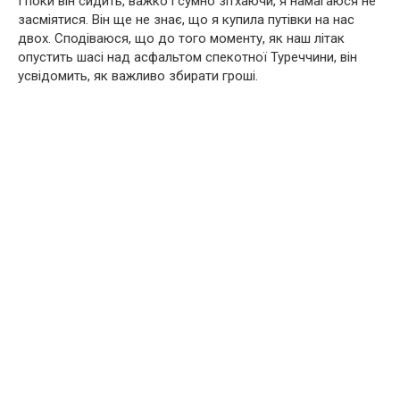
І поки він сидить, важко і сумно зітхаючи, я намагаюся не
засміятися. Він ще не знає, що я купила путівки на нас
двох. Сподіваюся, що до того моменту, як наш літак
опустить шасі над асфальтом спекотної Туреччини, він
усвідомить, як важливо збирати гроші.