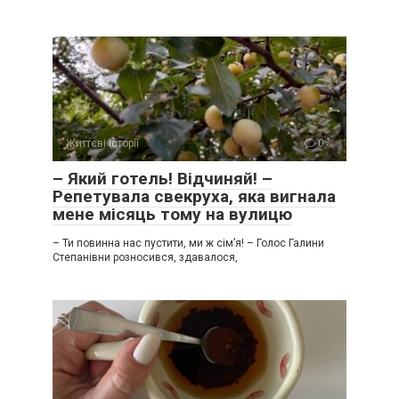
Життєві історії
0
– Який готель! Відчиняй! –
Репетувала свекруха, яка вигнала
мене місяць тому на вулицю
– Ти повинна нас пустити, ми ж сім’я! – Голос Галини
Степанівни розносився, здавалося,