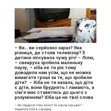
Життєві історії
0
– Ви… ви серйозно зараз? Яка
різниця, де стояв телевізор? Її
дитина зіпсувала чужу річ! – Лілю,
– свекруха зробила маленьку
паузу, – хіба не ти рік тому
доводила нам усім, що не можна
вимагати гроші за те, що зробили
діти? – Хіба не ти казала, що діти
є діти, вони бруднять і ламають, а
сім’я має ставитись до цього з
розумінням? Хіба це не твої слова
– Які сімдесят п’ять тисяч? Ти зовсім там уже? –
Зашипіла Ліля в слухавку,