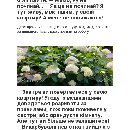
біля плити: — Мамо, ну не
починай… — Як це не починай? Я
тут живу, між іншим, у своїй
квартирі! А мене не поважають!
Дар’я прокинулася від різкого звуку вхідних дверей, що
зачинилися. Павло вже вирушив на роботу,
Життєві історії
0
– Завтра ви повертаєтеся у свою
квартиру! Угоду із мешканцями
доведеться розривати за
правилами, тож поки поживете у
сестри, або орендуєте кімнату.
Але тут ви більше не залишитеся!
– Викарбувала невістка і вийшла з