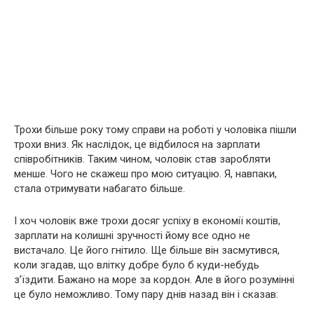
Трохи більше року тому справи на роботі у чоловіка пішли
трохи вниз. Як наслідок, це відбилося на зарплати
співробітників. Таким чином, чоловік став заробляти
менше. Чого не скажеш про мою ситуацію. Я, навпаки,
стала отримувати набагато більше.
І хоч чоловік вже трохи досяг успіху в економії коштів,
зарплати на колишні зручності йому все одно не
вистачало. Це його гнітило. Ще більше він засмутився,
коли згадав, що влітку добре було б куди-небудь
з’їздити. Бажано на море за кордон. Але в його розумінні
це було неможливо. Тому пару днів назад він і сказав: