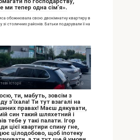
омагати по господарству,
е ми тепер одна сім’я».
иса обожнювала свою двокімнатну квартиру в
 зі столичних районів. Батьки подарували її на
тєві історії
0
сю, ти, мабуть, зовсім з
ду з’їхала! Ти тут взагалі на
шиних правах! Маєш дякувати,
мій син такий шляхетний і
ів тебе у такі палати. Ігор
ди цієї квартири спину гне,
цює цілодобово, щоб іпотеку
лачувати, а ти тут ще й умови