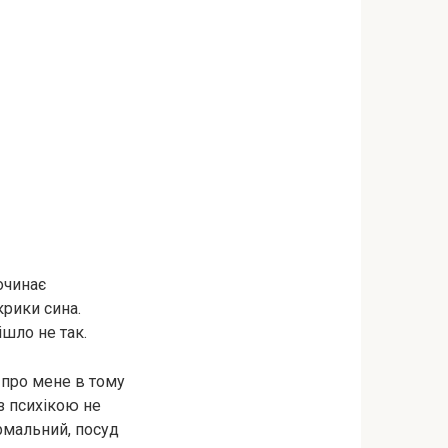
очинає
крики сина.
ішло не так.
 про мене в тому
 з психікою не
ормальний, посуд