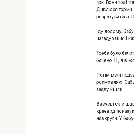
грн. Вони тоді т
Дивлюся терміна
розрахуватися. П
Іду додому, баб
нагадування і ка
Треба було бачит
бачено. Ні, я в 
Потім мені подзв
розмовляю. Забу
ззаду йшли.
Ввечері сіли ша
краєвид показую
навкруги. У бабу