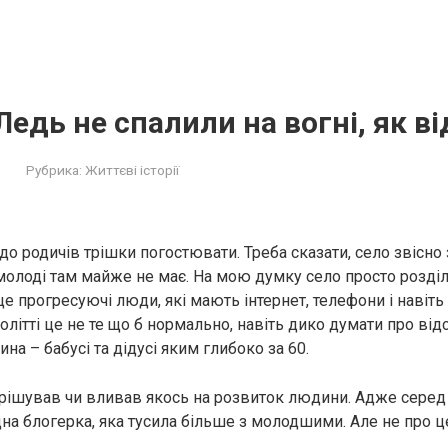
х. Ледь не спалили на вогні, як в
Рубрика:
Життєві історії
до родичів трішки погостювати. Треба сказати, село звісно 
 молоді там майже не має. На мою думку село просто розділ
е прогресуючі люди, які мають інтернет, телефони і навіть 
толітті це не те що б нормально, навіть дико думати про від
ина – бабусі та дідусі яким глибоко за 60.
ирішував чи вливав якось на розвиток людини. Адже серед
дна блогерка, яка тусила більше з молодшими. Але не про ц