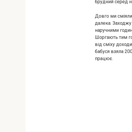
брудний серед но
Довго ми сміяли
далека. Заходжу 
наручними годин
Шоргають тим год
від сміху доходи
бабуся взяла 200
працює.