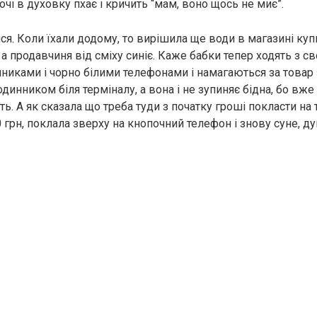
чі в духовку пхає і кричить “мам, воно щось не миє”.
ся. Коли їхали додому, то вирішила ще води в магазині куп
а продавчиня від сміху синіє. Каже бабки тепер ходять з с
никами і чорно білими телефонами і намагаються за товар 
инником біля терміналу, а вона і не зупиняє бідна, бо вж
ть. А як сказала що треба туди з початку гроші покласти на 
 грн, поклала зверху на кнопочний телефон і знову суне, д