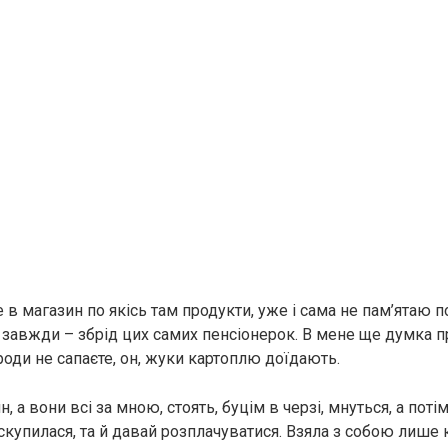
в магазин по якісь там продукти, уже і сама не пам’ятаю по
к завжди – збрід цих самих пенсіонерок. В мене ще думка 
ороди не сапаєте, он, жуки картоплю доїдають.
, а вони всі за мною, стоять, буцім в черзі, мнуться, а пот
 скупилася, та й давай розплачуватися. Взяла з собою лише