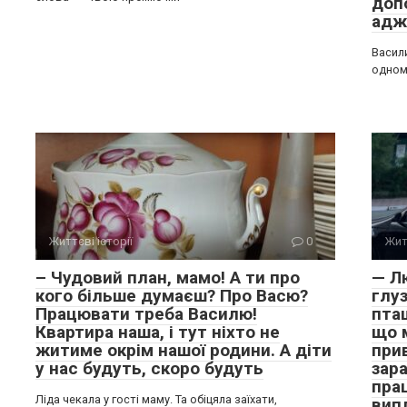
доп
адж
Васил
одному
Життєві історії
0
Жит
– Чудовий план, мамо! А ти про
— Лю
кого більше думаєш? Про Васю?
глуз
Працювати треба Василю!
пта
Квартира наша, і тут ніхто не
що 
житиме окрім нашої родини. А діти
прив
у нас будуть, скоро будуть
зара
пра
Ліда чекала у гості маму. Та обіцяла заїхати,
вип