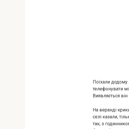
Поїхали додому. 
телефонувати мі
Виявляється він 
На веранді крики
селі казали, тіл
так, з годиннико