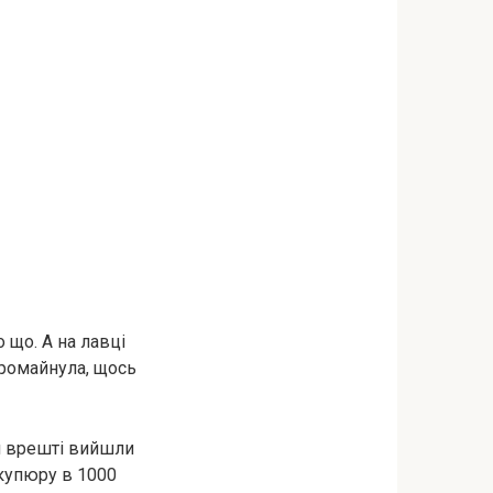
 що. А на лавці
промайнула, щось
ім врешті вийшли
 купюру в 1000