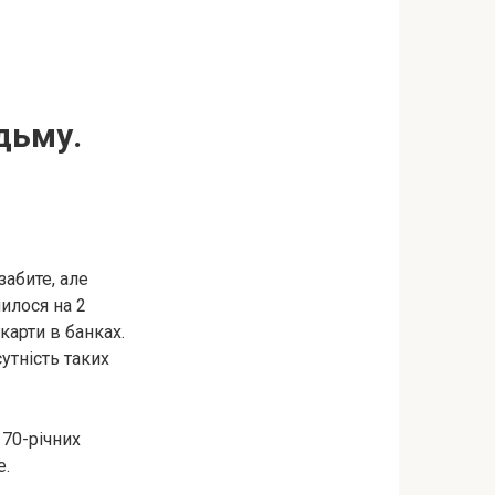
ідьму.
забите, але
илося на 2
карти в банках.
сутність таких
 70-річних
е.