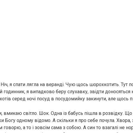
Ніч, я спати лягла на веранді. Чую щось шорохкотить. Тут п
й годинник, я випадково беру слухавку, звідти доносяться 
хотів серед ночі посуд в посудомийку закинути, але щось п
, вмикаю світло. Шок. Одна із бабусь пішла в розвідку. Що
ьки Богу одному відомо. А скільки я про себе почула. Хвора,
м говорю, а то і зовсім сама з собою. А син то взагалі не н