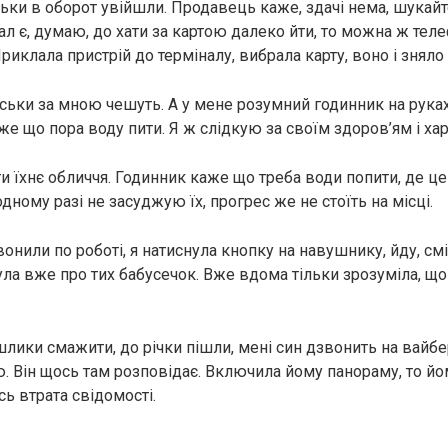
ільки в оборот увійшли. Продавець каже, здачі нема, шукай
л є, думаю, до хати за картою далеко йти, то можна ж те
риклала пристрій до терміналу, вибрала карту, воно і зняло
уськи за мною чешуть. А у мене розумний годинник на руках
же що пора воду пити. Я ж слідкую за своїм здоров’ям і ха
и їхнє обличчя. Годинник каже що треба води попити, де це 
жодному разі не засуджую їх, прогрес же не стоїть на місці.
онили по роботі, я натиснула кнопку на навушнику, йду, см
ла вже про тих бабусечок. Вже вдома тільки зрозуміла, що
шлики смажити, до річки пішли, мені син дзвонить на вайбе
. Він щось там розповідає. Включила йому панораму, то й
сь втрата свідомості.