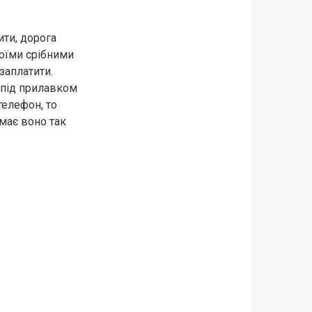
ити, дорога
воїми срібними
заплатити.
е під прилавком
телефон, то
умає воно так