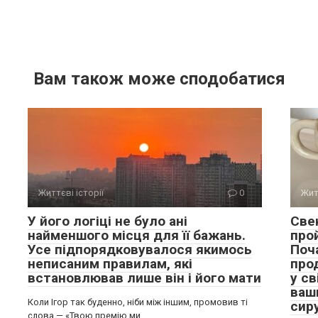
Вам також може сподобатися
Життєві історії
0
Жит
У його логіці не було ані
Све
найменшого місця для її бажань.
про
Усе підпорядковувалося якимось
Поч
неписаним правилам, які
прод
встановлював лише він і його мати
у св
ваш
Коли Ігор так буденно, ніби між іншим, промовив ті
сиру
слова — «Твою премію ми