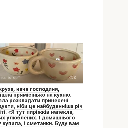
тєві історії
0
круха, наче господиня,
йшла прямісінько на кухню.
ала розкладати принесені
укти, ніби це найбуденніша річ
іті. «Я тут пиріжків напекла,
их улюблених. І домашнього
 купила, і сметанки. Буду вам