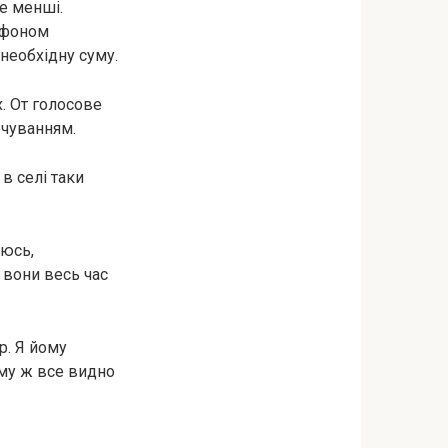
те менші.
лефоном
 необхідну суму.
. От голосове
рчуванням.
в селі таки
іюсь,
 вони весь час
р. Я йому
ому ж все видно