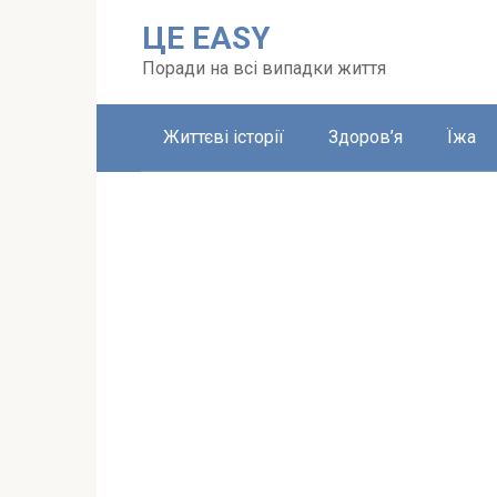
Перейти
ЦЕ EASY
до
вмісту
Поради на всі випадки життя
Життєві історії
Здоров’я
Їжа