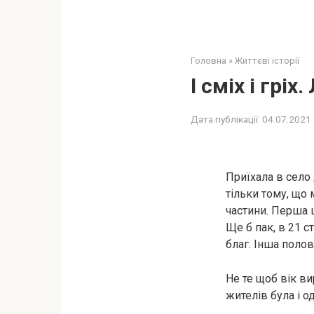
Головна
»
Життєві історії
І сміх і грі
Дата публікації:
04.07.2021
Приїхала в село 
тільки тому, що
частини. Перша ц
Ще б пак, в 21 с
благ. Інша полов
Не те щоб вік в
жителів була і о