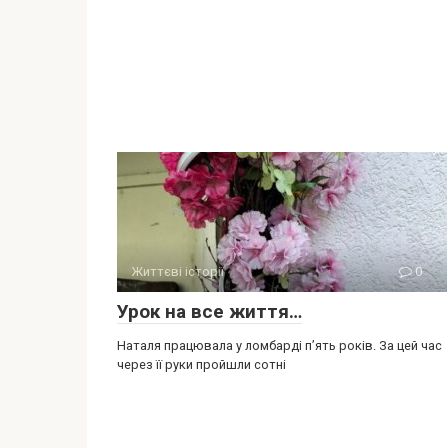
Життєві історії
0
Урок на все життя…
Наталя працювала у ломбарді п’ять років. За цей час
через її руки пройшли сотні