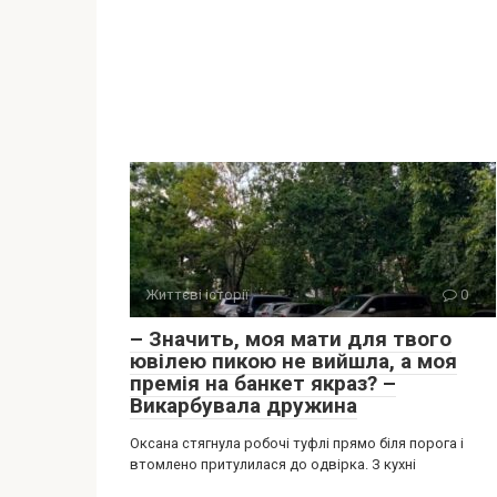
Життєві історії
0
– Значить, моя мати для твого
ювілею пикою не вийшла, а моя
премія на банкет якраз? –
Викарбувала дружина
Оксана стягнула робочі туфлі прямо біля порога і
втомлено притулилася до одвірка. З кухні