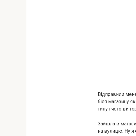
Відправили мене 
біля магазину я
типу і чого ви г
Зайшла в магазин
на вулицю. Ну я