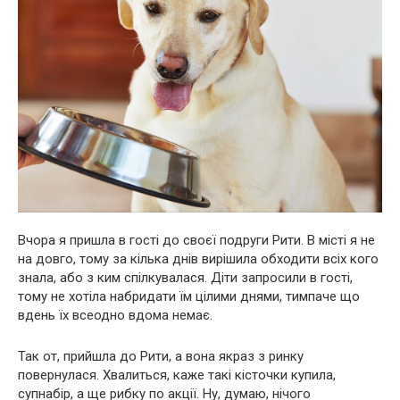
Вчора я пришла в гості до своєї подруги Рити. В місті я не
на довго, тому за кілька днів вирішила обходити всіх кого
знала, або з ким спілкувалася. Діти запросили в гості,
тому не хотіла набридати їм цілими днями, тимпаче що
вдень їх всеодно вдома немає.
Так от, прийшла до Рити, а вона якраз з ринку
повернулася. Хвалиться, каже такі кісточки купила,
супнабір, а ще рибку по акції. Ну, думаю, нічого