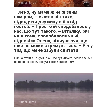
Життєві історії
0
– Лєно, ну мама ж не зі злим
наміром, – сказав він тихо,
відводячи дружину в бік від
гостей. – Просто їй сподобалось у
нас, що тут такого. – Віталіку, річ
не в тому, сподобалося чи ні, –
відповіла Олена, відчуваючи, що
вже не може стримуватись. – Річ у
тім, що мене забули спитати!
Олена стояла на кухні дачного будиночка, розкладаючи
по полицях новий посуд, і із задоволенням
Життєві історії
0