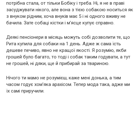
потрібна стала, от тільки Бобіку і треба. Ні, я не в праві
засуджувати нікого, але вона з тією собакою носиться як
з внуком рідним, хоча внуків має 5 і ні одного вживу не
бачила. Зате собаці кістки і м’ясце купує справно.
Деякі пенсіонери в місяць можуть собі дозволити те, що
Рита купила для собаки на 1 день. Адже ж сама їсть
дешеве печиво, явно не кращої якості. Я розумію, якби
грошей було багато, то тоді і собак таким годувати, а тут
не грошей, ні дяки, ще й прибирай за твариною.
Нічого ти мамо не розумієш, каже мені донька, а тим
часом годує хом’яка арахісом. Тепер мода така, адже ми
їх самі приручили.