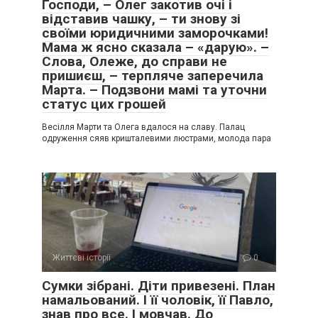
Господи, – Олег закотив очі і
відставив чашку, – ти знову зі
своїми юридичними заморочками!
Мама ж ясно сказала – «дарую». –
Слова, Олеже, до справи не
пришиєш, – терпляче заперечила
Марта. – Подзвони мамі та уточни
статус цих грошей
Весілля Марти та Олега вдалося на славу. Палац
одруження сяяв кришталевими люстрами, молода пара
Життєві історії
0
Сумки зібрані. Діти привезені. План
намальований. І її чоловік, її Павло,
знав про все. І мовчав. До