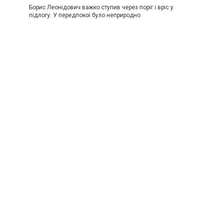
Борис Леонідович важко ступив через поріг і вріс у
підлогу. У передпокої було неприродно