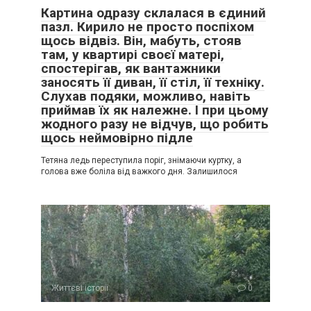
Картина одразу склалася в єдиний
пазл. Кирило не просто поспіхом
щось відвіз. Він, мабуть, стояв
там, у квартирі своєї матері,
спостерігав, як вантажники
заносять її диван, її стіл, її техніку.
Слухав подяки, можливо, навіть
приймав їх як належне. І при цьому
жодного разу не відчув, що робить
щось неймовірно підле
Тетяна ледь переступила поріг, знімаючи куртку, а
голова вже боліла від важкого дня. Залишилося
Життєві історії
0