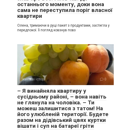
останнього моменту, доки вона
сама не переступила поріг власної
квартири
Олена, тримаючи в руці пакет з продуктами, застигла у
передпокої. Її погляд ковзнув повз
Життєві історії
0
– Я винайняла квартиру у
сусідньому районі, – вона навіть
не глянула на чоловіка. – Ти
можеш залишитися з татом! На
його улюбленій території. Будете
разом на дідівський цвях куртки
вішати і суп на батареї гріти