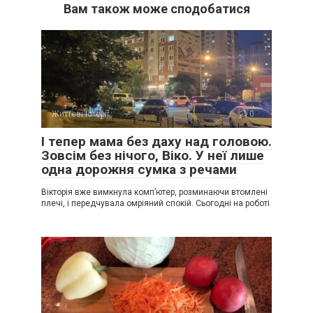
Вам також може сподобатися
Життєві історії
0
І тепер мама без даху над головою.
Зовсім без нічого, Віко. У неї лише
одна дорожня сумка з речами
Вікторія вже вимкнула комп’ютер, розминаючи втомлені
плечі, і передчувала омріяний спокій. Сьогодні на роботі