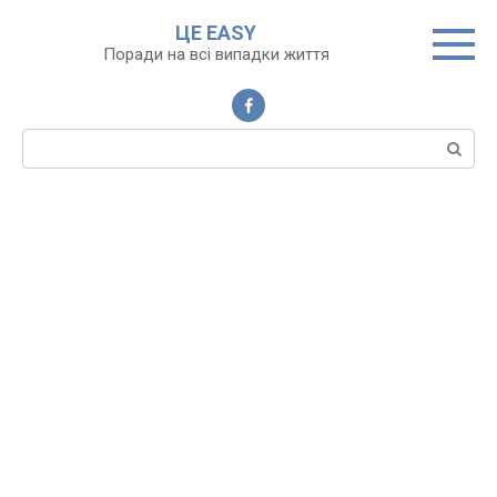
Перейти
ЦЕ EASY
до
Поради на всі випадки життя
вмісту
Пошук: