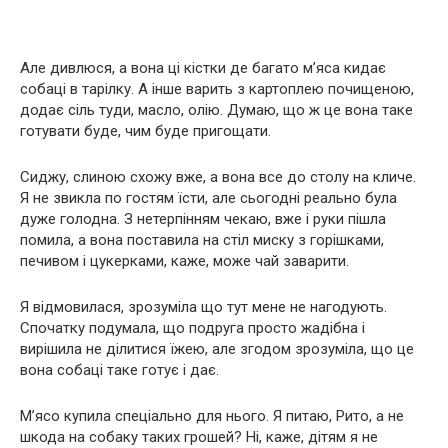
Але дивлюся, а вона ці кістки де багато м’яса кидає
собаці в тарілку. А інше варить з картоплею почищеною,
додає сіль туди, масло, олію. Думаю, що ж це вона таке
готувати буде, чим буде пригощати.
Сиджу, слиною схожу вже, а вона все до столу на кличе.
Я не звикла по гостям їсти, але сьогодні реально була
дуже голодна. З нетерпінням чекаю, вже і руки пішла
помила, а вона поставила на стіл миску з горішками,
печивом і цукерками, каже, може чай заварити.
Я відмовилася, зрозуміла що тут мене не нагодують.
Спочатку подумала, що подруга просто жадібна і
вирішила не ділитися їжею, але згодом зрозуміла, що це
вона собаці таке готує і дає.
М’ясо купила спеціально для нього. Я питаю, Рито, а не
шкода на собаку таких грошей? Ні, каже, дітям я не