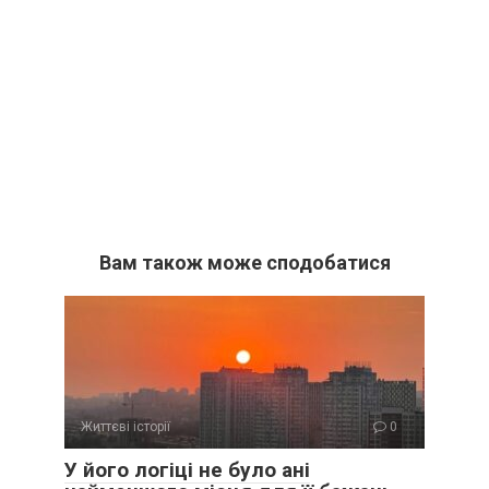
Вам також може сподобатися
Життєві історії
0
У його логіці не було ані