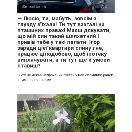
Життєві історії
0
— Люсю, ти, мабуть, зовсім з
глузду з’їхала! Ти тут взагалі на
пташиних правах! Маєш дякувати,
що мій син такий шляхетний і
привів тебе у такі палати. Ігор
заради цієї квартири спину гне,
працює цілодобово, щоб іпотеку
виплачувати, а ти тут ще й умови
ставиш?
Ніхто не чекав непроханих гостей у цей спокійний ранок,
а тим паче з такими
Життєві історії
0