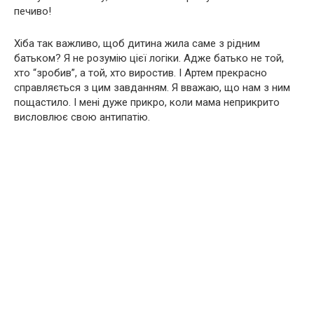
печиво!
Хіба так важливо, щоб дитина жила саме з рідним
батьком? Я не розумію цієї логіки. Адже батько не той,
хто “зробив”, а той, хто виростив. І Артем прекрасно
справляється з цим завданням. Я вважаю, що нам з ним
пощастило. І мені дуже прикро, коли мама неприкрито
висловлює свою антипатію.