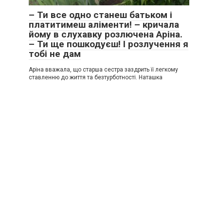
– Ти все одно станеш батьком і
платитимеш аліменти! – кричала
йому в слухавку розлючена Аріна.
– Ти ще пошкодуєш! І розлучення я
тобі не дам
Аріна вважала, що старша сестра заздрить її легкому
ставленню до життя та безтурботності. Наташка