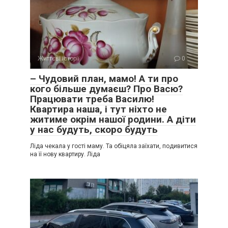
Життєві історії
0
– Чудовий план, мамо! А ти про
кого більше думаєш? Про Васю?
Працювати треба Василю!
Квартира наша, і тут ніхто не
житиме окрім нашої родини. А діти
у нас будуть, скоро будуть
Ліда чекала у гості маму. Та обіцяла заїхати, подивитися
на її нову квартиру. Ліда