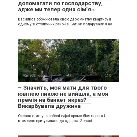
допомагати по господарству,
адже ми тепер одна сім’я».
Василиса обожнювала свою двокімнатну квартиру в
одному зі столичних районів. Батьки подарували її на
Життєві історії
0
– Значить, моя мати для твого
ювілею пикою не вийшла, а моя
премія на банкет якраз? –
Викарбувала дружина
Оксана стягнула робочі туфлі прямо біля порога і
втомлено притулилася до одвірка. З кухні