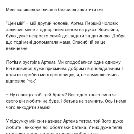
Мені залишалося лише в безсиллі закотити очі.
“Цей мій” – мій другий чоловік, Артем. Перший чоловік
залишив мене з однорічним сином на руках. Звичайно,
було дуже непросто самій доглядати за дитиною. Добре,
що тоді мені допомагала мама. Спасибі їй за це
величезне.
Потім я зустріла Артема. Ми сподобалися одне одному.
Він виявився дуже приємним, добрим і відповідальним. І
коли він зробив мені пропозицію, я, не замислюючись,
відповіла “так”.
– Ну і навіщо тобі цей Артем? Все одно твого сина як
свого він любити не буде. І батька не замінить. Ось і нема
чого виходити заміж!
У підсумку мій син називає Артема татом, той його дуже
любить і виконує всі обов’язки батька. У них дуже теплі
стосунки, а моя дитина оточена любов’ю як