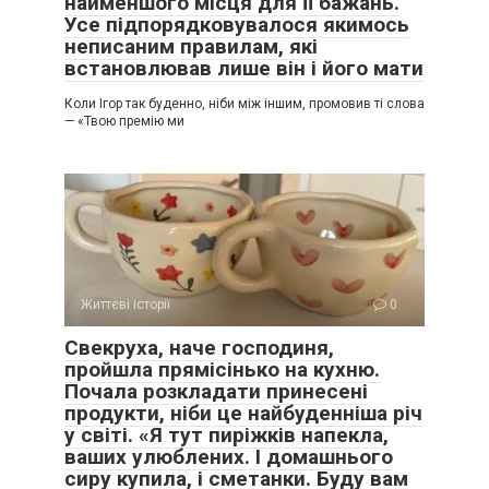
найменшого місця для її бажань.
Усе підпорядковувалося якимось
неписаним правилам, які
встановлював лише він і його мати
Коли Ігор так буденно, ніби між іншим, промовив ті слова
— «Твою премію ми
Життєві історії
0
Свекруха, наче господиня,
пройшла прямісінько на кухню.
Почала розкладати принесені
продукти, ніби це найбуденніша річ
у світі. «Я тут пиріжків напекла,
ваших улюблених. І домашнього
сиру купила, і сметанки. Буду вам