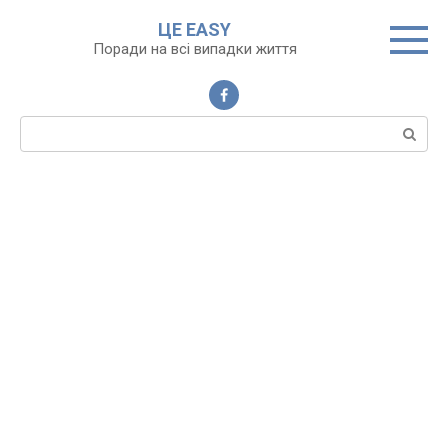
Перейти
ЦЕ EASY
до
Поради на всі випадки життя
вмісту
Пошук: