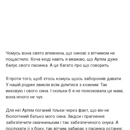
Чомусь вона свято впевнена, що синові з вітчимом не
пощастило. Хоча іноді навіть я вважаю, що Артем дуже
балує свого пасинка. А це багато про що говорить.
Я проти того, щоб хтось комусь щось забороняв давати.
У нашій родині звикли всім ділитися з кожним. Так
виховую і свого сина. І скільки б я не пояснювала це мамі,
вона нічого не чує.
Для неї Артем поганий тільки через факт, що він не
біологічний батько мого сина. Звідси і прагнення
забезпечити смачненьким і так забезпеченого онука. А
послухати її з боку, так вітчим забирає у пасинка останнє