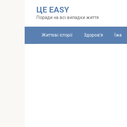
Перейти
ЦЕ EASY
до
вмісту
Поради на всі випадки життя
Життєві історії
Здоров’я
Їжа