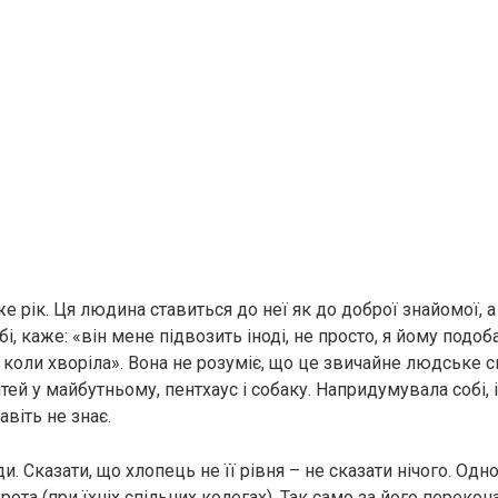
е рік. Ця людина ставиться до неї як до доброї знайомої, а
і, каже: «він мене підвозить іноді, не просто, я йому подо
я коли хворіла». Вона не розуміє, що це звичайне людське с
тей у майбутньому, пентхаус і собаку. Напридумувала собі, і
авіть не знає.
ди. Сказати, що хлопець не її рівня – не сказати нічого. Одно
 рота (при їхніх спільних колегах). Так само за його переко