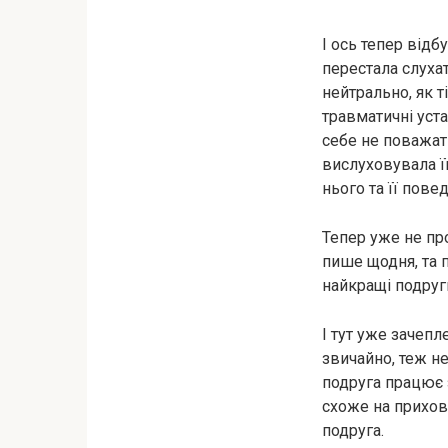
І ось тепер відб
перестала слухат
нейтрально, як т
травматичні уста
себе не поважати
вислуховувала її
нього та її повед
Тепер уже не про
пише щодня, та п
найкращі подруги
І тут уже зачепл
звичайно, теж н
подруга працює з
схоже на прихов
подруга.