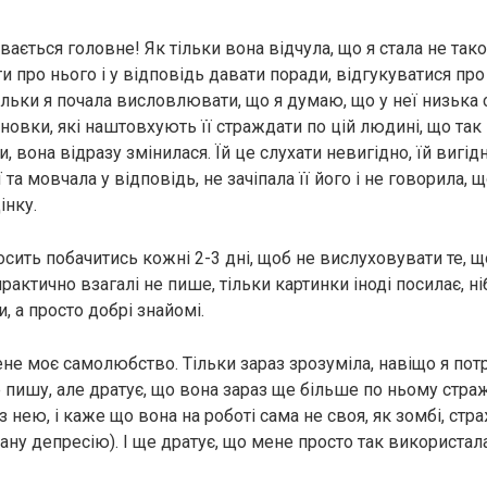
увається головне! Як тільки вона відчула, що я стала не та
и про нього і у відповідь давати поради, відгукуватися про
ільки я почала висловлювати, що я думаю, що у неї низька 
новки, які наштовхують її страждати по цій людині, що так
, вона відразу змінилася. Їй це слухати невигідно, їй вигід
 та мовчала у відповідь, не зачіпала її його і не говорила,
інку.
сить побачитись кожні 2-3 дні, щоб не вислуховувати те, щ
рактично взагалі не пише, тільки картинки іноді посилає, н
, а просто добрі знайомі.
ене моє самолюбство. Тільки зараз зрозуміла, навіщо я потрі
е пишу, але дратує, що вона зараз ще більше по ньому стра
 нею, і каже що вона на роботі сама не своя, як зомбі, стр
ану депресію). І ще дратує, що мене просто так використа