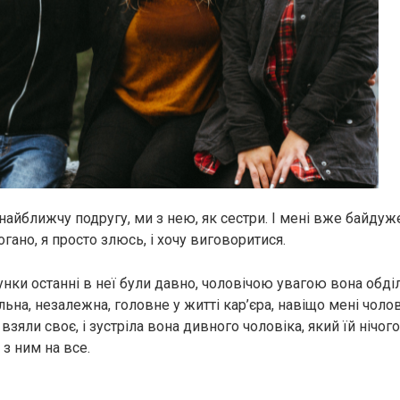
найближчу подругу, ми з нею, як сестри. І мені вже байдуж
ано, я просто злюсь, і хочу виговоритися.
сунки останні в неї були давно, чоловічою увагою вона обді
ильна, незалежна, головне у житті кар’єра, навіщо мені чолові
взяли своє, і зустріла вона дивного чоловіка, який їй нічого
з ним на все.