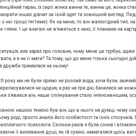
нційний тиран, із серії жінка винна те, винна це, жінка ств
оворити інших дівчат за їхній одяг та зовнішній вигляд. Ле
о з неї гроші тягтиме). Як на мене, то він жалюгідний тип, н
е гляне. І це взагалі не в’яжеться з нею, її планами на кар
ситуація, але зараз про головне, чому мене це турбує, адже 
увати, а я не її мати? Та тому, що до мене тільки сьогодні д
ша дружба трималася на ньому!
0 року ми не були прямо не розлий вода, хоча були, звича
ереписувалися не щодня, а раз на три дні, бачилися не кожні 
льки з’явився він, наше спілкування стало інтенсивнішим, ось
ловною нашою темою був він, що в нього на думці, чому ска
ьому роді, просто аналіз його особистості та їхніх стосунків.
езплатного психолога. Скільки разів я була сонна і втомлен
ухаючи її виливання душі, як їй сумно, намагалася щось виг