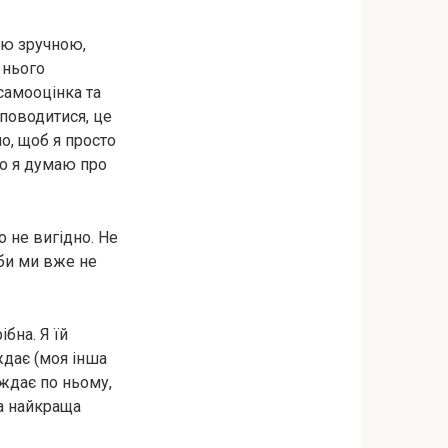
кою зручною,
 нього
самооцінка та
 поводитися, це
но, щоб я просто
 що я думаю про
о не вигідно. Не
іби ми вже не
бна. Я їй
ждає (моя інша
аждає по ньому,
ла найкраща