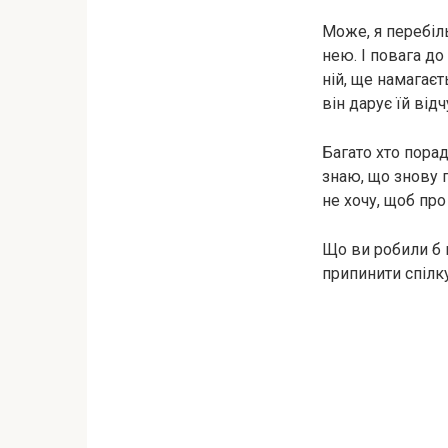
Може, я перебіль
нею. І повага до
ній, ще намагаєт
він дарує їй від
Багато хто порад
знаю, що знову п
не хочу, щоб про
Що ви робили б 
припинити спілку