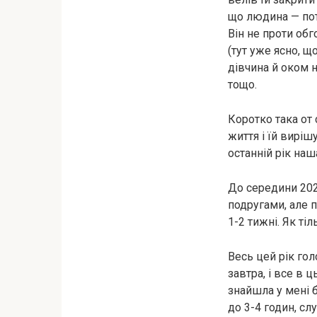
що людина — поте
Він не проти обг
(тут уже ясно, щ
дівчина й оком н
тощо.
Коротко така от 
життя і їй виріш
останній рік на
До середини 202
подругами, але п
1-2 тижні. Як ті
Весь цей рік го
завтра, і все в ц
знайшла у мені б
до 3-4 годин, сл