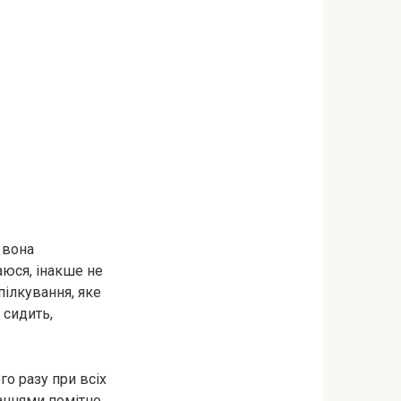
 вона
баюся, інакше не
пілкування, яке
 сидить,
го разу при всіх
наннями помітно,