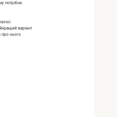
му потрібна
овічої
найкращий варіант
а про нього