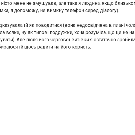
 ​​ніхто мене не змушував, але така я людина, якщо близько
мка, я допоможу, не вимкну телефон серед діалогу).
ідказувала їй як поводитися (вона недосвідчена в плані чол
ила всяке, ну як типові подружки, хоча розуміла, що це не 
шувати). Але після його чергової витівки я остаточно зробил
бираюся їй щось радити на його користь.