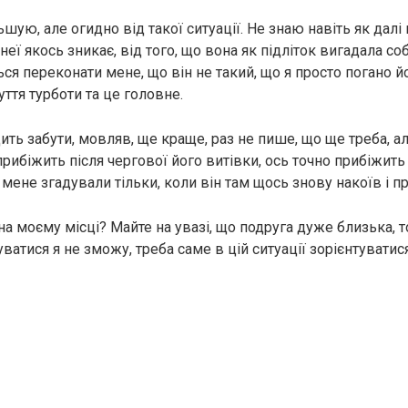
шую, але огидно від такої ситуації. Не знаю навіть як далі
 неї якось зникає, від того, що вона як підліток вигадала со
ься переконати мене, що він не такий, що я просто погано й
чуття турботи та це головне.
ить забути, мовляв, ще краще, раз не пише, що ще треба, але
рибіжить після чергової його витівки, ось точно прибіжить 
 мене згадували тільки, коли він там щось знову накоїв і пр
на моєму місці? Майте на увазі, що подруга дуже близька, 
ватися я не зможу, треба саме в цій ситуації зорієнтуватися