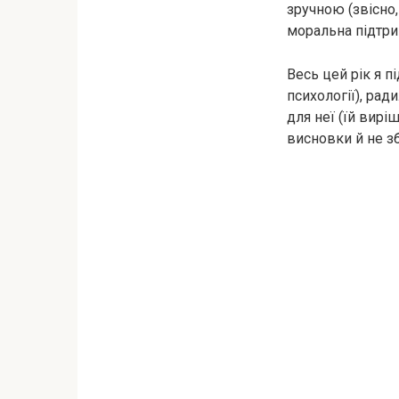
зручною (звісно,
моральна підтри
Весь цей рік я п
психології), рад
для неї (їй вирі
висновки й не з