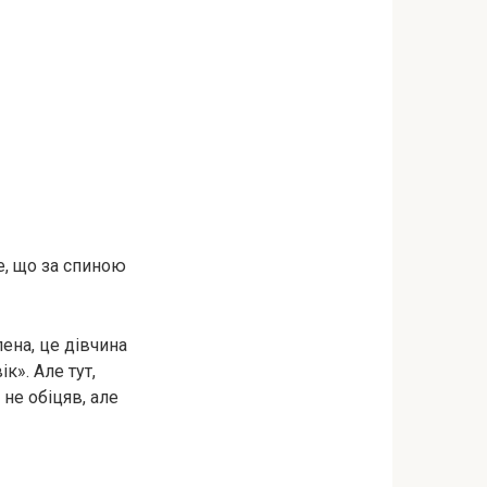
е, що за спиною
лена, це дівчина
к». Але тут,
 не обіцяв, але