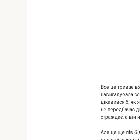
Все це триває вж
навигадувала соб
цікавився б, як 
не передбачає ді
страждає, а він н
Але це ще пів бі
велів їй закрити