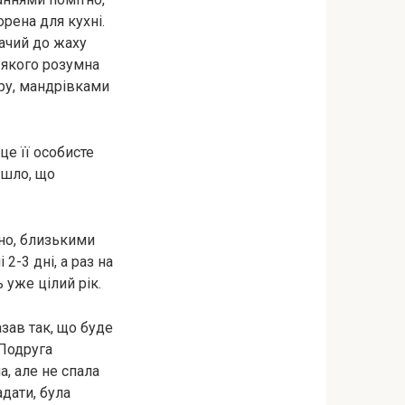
орена для кухні.
дачий до жаху
а якого розумна
’єру, мандрівками
це її особисте
ійшло, що
йно, близькими
2-3 дні, а раз на
 уже цілий рік.
зав так, що буде
 Подруга
а, але не спала
адати, була