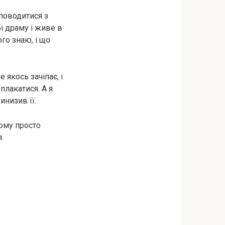
 поводитися з
бі драму і живе в
ого знаю, і що
 якось зачіпає, і
плакатися. А я
инизив її.
тому просто
.