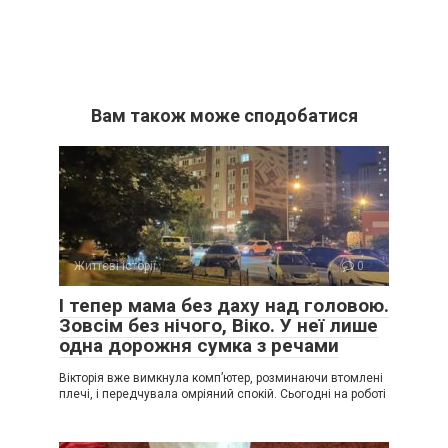
Вам також може сподобатися
Життєві історії
0
І тепер мама без даху над головою.
Зовсім без нічого, Віко. У неї лише
одна дорожня сумка з речами
Вікторія вже вимкнула комп’ютер, розминаючи втомлені
плечі, і передчувала омріяний спокій. Сьогодні на роботі