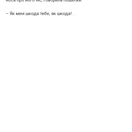
носа про його ніс, говорила пошепки:
– Як мені шкода тебе, як шкода! ..