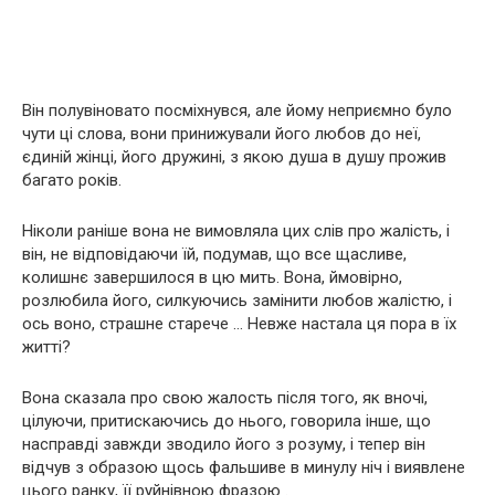
Він полувіновато посміхнувся, але йому неприємно було
чути ці слова, вони принижували його любов до неї,
єдиній жінці, його дружині, з якою душа в душу прожив
багато років.
Ніколи раніше вона не вимовляла цих слів про жалість, і
він, не відповідаючи їй, подумав, що все щасливе,
колишнє завершилося в цю мить. Вона, ймовірно,
розлюбила його, силкуючись замінити любов жалістю, і
ось воно, страшне старече … Невже настала ця пора в їх
житті?
Вона сказала про свою жалость після того, як вночі,
цілуючи, притискаючись до нього, говорила інше, що
насправді завжди зводило його з розуму, і тепер він
відчув з образою щось фальшиве в минулу ніч і виявлене
цього ранку, її руйнівною фразою .