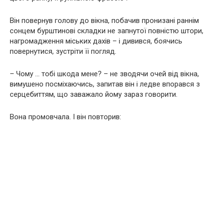
Він повернув голову до вікна, побачив пронизані раннім
сонцем бурштинові складки не запнутої повністю штори,
нагромадження міських дахів – і дивився, боячись
повернутися, зустріти її погляд.
– Чому … тобі шкода мене? – не зводячи очей від вікна,
вимушено посміхаючись, запитав він і ледве впорався з
серцебиттям, що заважало йому зараз говорити.
Вона промовчала. І він повторив: