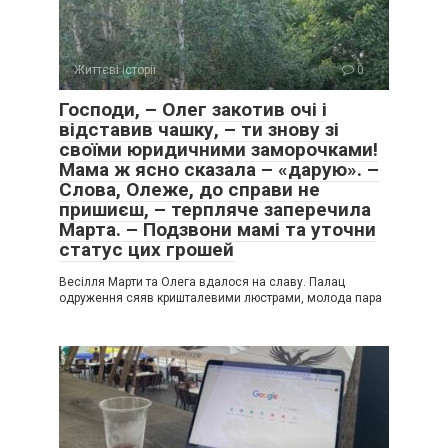
Життєві історії
0
Господи, – Олег закотив очі і
відставив чашку, – ти знову зі
своїми юридичними заморочками!
Мама ж ясно сказала – «дарую». –
Слова, Олеже, до справи не
пришиєш, – терпляче заперечила
Марта. – Подзвони мамі та уточни
статус цих грошей
Весілля Марти та Олега вдалося на славу. Палац
одруження сяяв кришталевими люстрами, молода пара