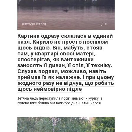
Життєві історії
0
Картина одразу склалася в єдиний
пазл. Кирило не просто поспіхом
щось відвіз. Він, мабуть, стояв
там, у квартирі своєї матері,
спостерігав, як вантажники
заносять її диван, її стіл, її техніку.
Слухав подяки, можливо, навіть
приймав їх як належне. І при цьому
жодного разу не відчув, що робить
щось неймовірно підле
Тетяна ледь переступила поріг, знімаючи куртку, а
голова вже боліла від важкого дня. Залишилося