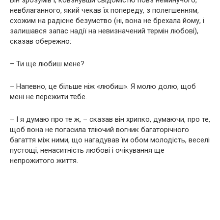
Він зрозумів і, ковзнувши свідомістю повз неминучого,
невблаганного, який чекав їх попереду, з полегшенням,
схожим на радісне безумство (ні, вона не брехала йому, і
залишався запас надії на невизначений термін любові),
сказав обережно:
– Ти ще любиш мене?
– Напевно, це більше ніж «любиш». Я молю долю, щоб
мені не пережити тебе.
– І я думаю про те ж, – сказав він хрипко, думаючи, про те,
щоб вона не погасила тліючий вогник багаторічного
багаття між ними, що нагадував їм обом молодість, веселі
пустощі, ненаситність любові і очікування ще
непрожитого життя.