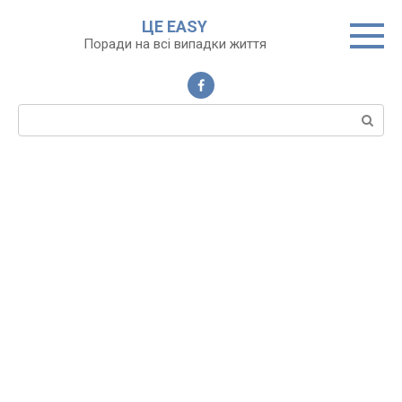
Перейти
ЦЕ EASY
до
Поради на всі випадки життя
вмісту
Пошук: