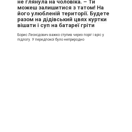
не глянула на чоловіка. – Ти
можеш залишитися з татом! На
його улюбленій території. Будете
разом на дідівський цвях куртки
вішати і суп на батареї гріти
Борис Леонідович важко ступив через поріг і вріс у
підлогу. У передпокої було неприродно