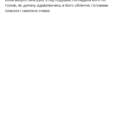
Вона випростала руку з-під подушки, погладила його по
голові, як дитину, вдивляючись в його обличчя, готовими
плакати і сміятися очима.