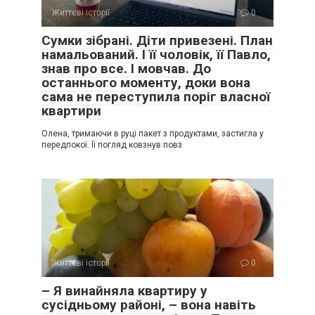
Життєві історії
0
Сумки зібрані. Діти привезені. План
намальований. І її чоловік, її Павло,
знав про все. І мовчав. До
останнього моменту, доки вона
сама не переступила поріг власної
квартири
Олена, тримаючи в руці пакет з продуктами, застигла у
передпокої. Її погляд ковзнув повз
Життєві історії
0
– Я винайняла квартиру у
сусідньому районі, – вона навіть