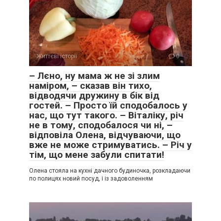
Життєві історії
0
– Лєно, ну мама ж не зі злим
наміром, – сказав він тихо,
відводячи дружину в бік від
гостей. – Просто їй сподобалось у
нас, що тут такого. – Віталіку, річ
не в тому, сподобалося чи ні, –
відповіла Олена, відчуваючи, що
вже не може стримуватись. – Річ у
тім, що мене забули спитати!
Олена стояла на кухні дачного будиночка, розкладаючи
по полицях новий посуд, і із задоволенням