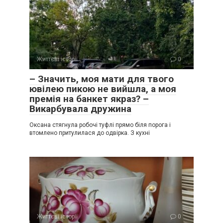
Життєві історії
0
– Значить, моя мати для твого
ювілею пикою не вийшла, а моя
премія на банкет якраз? –
Викарбувала дружина
Оксана стягнула робочі туфлі прямо біля порога і
втомлено притулилася до одвірка. З кухні
Життєві історії
0