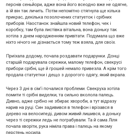
перснів сеньйори, адже вона його всеодно вже не одягне,
а їй він так личить. Потім непомітно стягнула ще кілька
прикрас, декілька позолочених статуеток і срібних
приборів. Наостанок знайшла новий телефон, чек і
коробку, там була листівка вітальна, вона доньку так
хотіла з днем народженням привітати. Подумала що вже
ніхто нічого не дізнається тому теж взяла, для своїх.
Приїхала додому, почала роздавати подарунки. Донці
старшій подарувала сережки, малому телефон, свекрусі
прибори срібні, ще й грошей немало привезла. А крім того
продала статуетки і дещо з дорогого одягу, який вкрала.
Через 3 дні в сім’ї почалися проблеми. Свекруха хотіла
помити ті срібні виделки, та сильно вколола палець.
Дивно, адже срібно не збирає хвороби, а тут відразу
нарив на руці. Син задивився в телефон і врізався в
дерево на велосипеді, дивом живий лишився, а доньку
через ті сережки ледь не пограбували. Та й сама Ліля
почала хворіти, рука німіла права і палець на якому
перстень носила.