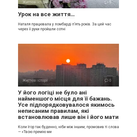
Життєві історії
0
Урок на все життя…
Наталя працювала у ломбарді п’ять років. За цей час
через її руки пройшли сотні
Життєві історії
0
У його логіці не було ані
найменшого місця для її бажань.
Усе підпорядковувалося якимось
неписаним правилам, які
встановлював лише він і його мати
Коли Ігор так буденно, ніби між іншим, промовив ті слова
— «Твою премію ми