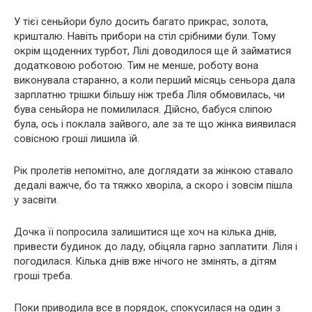
У тієї сеньйори було досить багато прикрас, золота,
кришталю. Навіть прибори на стіл срібними були. Тому
окрім щоденних турбот, Лілі доводилося ще й займатися
додатковою роботою. Тим не менше, роботу вона
виконувала старанно, а коли перший місяць сеньора дала
зарплатню трішки більшу ніж треба Ліля обмовилась, чи
бува сеньйора не помилилася. Дійсно, бабуся сліпою
була, ось і поклала зайвого, але за те що жінка виявилася
совісною гроші лишила їй.
Рік пролетів непомітно, але доглядати за жінкою ставало
дедалі важче, бо та тяжко хворіла, а скоро і зовсім пішла
у засвіти.
Дочка її попросила залишитися ще хоч на кілька днів,
привести будинок до ладу, обіцяла гарно заплатити. Ліля і
погодилася. Кілька днів вже нічого не змінять, а дітям
гроші треба.
Поки приводила все в порядок, спокусилася на один з