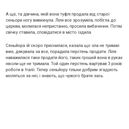
А ще, та дівчина, якій вона туфлі продала від старої
сеньори ногу вивихнула. Ліля все зрозуміла, побігла до
церкви, молилася непристанно, просила вибачення. Потім
свічку ставила, сповідатися в місто їздила.
Сеньйора їй скоро приснилася, казала що зла не тримає
вже, дякувала за все, порадила перстень продати. Ліля
наважилася таки продати його, таких грошей вона в руках
ніколи ще не тримала. Той один перстень вартував 3 років
роботи в Італії. Тепер сеньйору тільки добрим згадують
моляться за неї, і знають, що чужого брати зась.