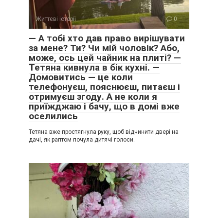
Життєві історії
0
— А тобі хто дав право вирішувати
за мене? Ти? Чи мій чоловік? Або,
може, ось цей чайник на плиті? —
Тетяна кивнула в бік кухні. —
Домовитись — це коли
телефонуєш, пояснюєш, питаєш і
отримуєш згоду. А не коли я
приїжджаю і бачу, що в домі вже
оселились
Тетяна вже простягнула руку, щоб відчинити двері на
дачі, як раптом почула дитячі голоси.