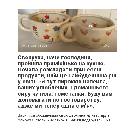
Життєві історії
0
Свекруха, наче господиня,
пройшла прямісінько на кухню.
Почала розкладати принесені
продукти, ніби це найбуденніша річ
у світі. «Я тут пиріжків напекла,
ваших улюблених. І домашнього
сиру купила, і сметанки. Буду вам
допомагати по господарству,
адже ми тепер одна сім’я».
Василиса обожнювала свою двокімнатну квартиру в
одному зі столичних районів. Батьки подарували її на