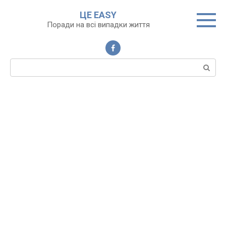
Перейти
ЦЕ EASY
до
Поради на всі випадки життя
вмісту
Пошук: