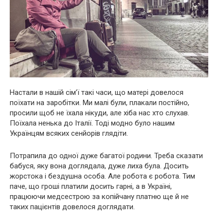
Настали в нашій сім’ї такі часи, що матері довелося
поїхати на заробітки. Ми малі були, плакали постійно,
просили щоб не їхала нікуди, але хіба нас хто слухав.
Поїхала ненька до Італії. Тоді модно було нашим
Українцям всяких сенйорів глядіти.
Потрапила до одної дуже багатої родини. Треба сказати
бабуся, яку вона доглядала, дуже лиха була. Досить
жорстока і бездушна особа. Але робота є робота. Тим
паче, що гроші платили досить гарні, а в Україні,
працюючи медсестрою за копійчану платню ще й не
таких пацієнтів довелося доглядати.