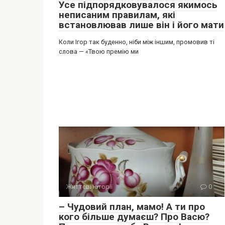
Усе підпорядковувалося якимось
неписаним правилам, які
встановлював лише він і його мати
Коли Ігор так буденно, ніби між іншим, промовив ті
слова — «Твою премію ми
Життєві історії
0
– Чудовий план, мамо! А ти про
кого більше думаєш? Про Васю?