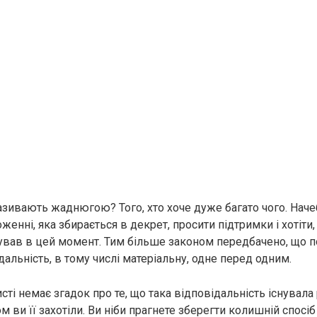
азивають жаднюгою? Того, хто хоче дуже багато чого. Нач
женні, яка збирається в декрет, просити підтримки і хотіти
ував в цей момент. Тим більше законом передбачено, що 
альність, в тому числі матеріальну, одне перед одним.
ті немає згадок про те, що така відповідальність існувала 
том ви її захотіли. Ви ніби прагнете зберегти колишній спосіб