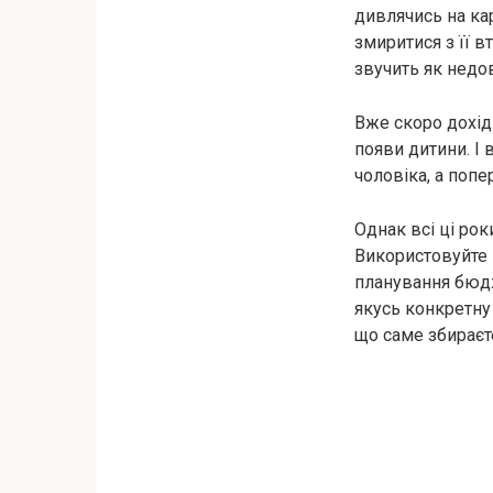
дивлячись на ка
змиритися з її в
звучить як недов
Вже скоро дохід
появи дитини. І
чоловіка, а поп
Однак всі ці рок
Використовуйте 
планування бюдж
якусь конкретну
що саме збираєте