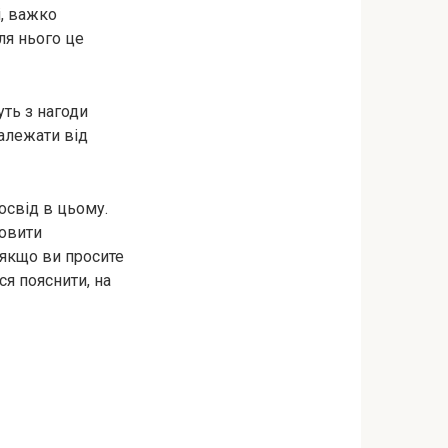
і, важко
для нього це
уть з нагоди
залежати від
освід в цьому.
новити
 якщо ви просите
я пояснити, на