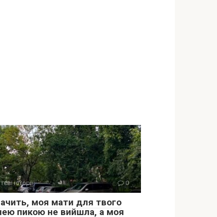
тєві історії
0
начить, моя мати для твого
лею пикою не вийшла, а моя