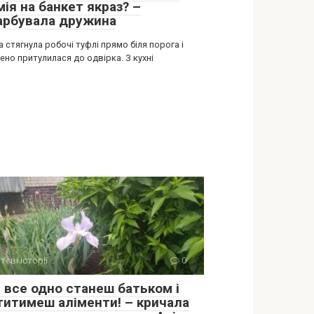
ія на банкет якраз? –
арбувала дружина
 стягнула робочі туфлі прямо біля порога і
но притулилася до одвірка. З кухні
тєві історії
0
и все одно станеш батьком і
титимеш аліменти! – кричала