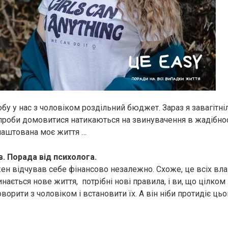
бу у нас з чоловіком роздільний бюджет. Зараз я завагітніл
роби домовитися натикаються на звинувачення в жадібност
влаштована моє життя …
ів. Порада від психолога.
жен відчував себе фінансово незалежно. Схоже, це всіх вл
инається нове життя, потрібні нові правила, і ви, що цілком 
ворити з чоловіком і встановити їх. А він ніби протидіє цьом
.