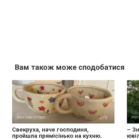
Вам також може сподобатися
Життєві історії
0
Жит
Свекруха, наче господиня,
– З
пройшла прямісінько на кухню.
юві