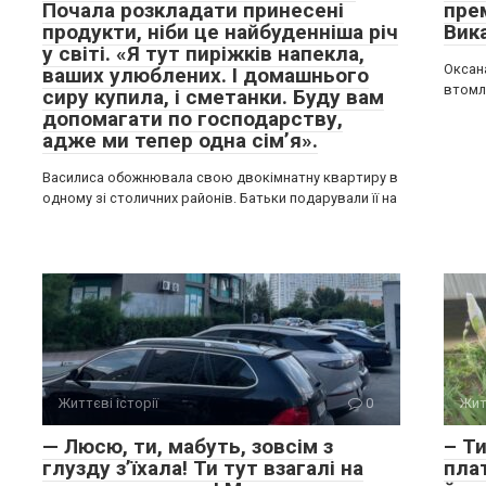
Почала розкладати принесені
прем
продукти, ніби це найбуденніша річ
Вик
у світі. «Я тут пиріжків напекла,
Оксана
ваших улюблених. І домашнього
втомле
сиру купила, і сметанки. Буду вам
допомагати по господарству,
адже ми тепер одна сім’я».
Василиса обожнювала свою двокімнатну квартиру в
одному зі столичних районів. Батьки подарували її на
Життєві історії
0
Жит
— Люсю, ти, мабуть, зовсім з
– Т
глузду з’їхала! Ти тут взагалі на
пла