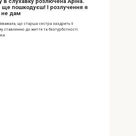
у в слухавку розлючена Аріна.
и ще пошкодуєш! І розлучення я
 не дам
 вважала, що старша сестра заздрить її
му ставленню до життя та безтурботності.
шка