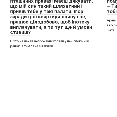
пташиних правах! Маєш дякувати,
йом
що мій син такий шляхетний і
– Т
привів тебе у такі палати. Ігор
тобі
заради цієї квартири спину гне,
Аріна
працює цілодобово, щоб іпотеку
легко
виплачувати, а ти тут ще й умови
Ната
ставиш?
Ніхто не чекав непроханих гостей у цей спокійний
ранок, а тим паче з такими