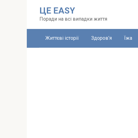
Перейти
ЦЕ EASY
до
вмісту
Поради на всі випадки життя
Життєві історії
Здоров’я
Їжа