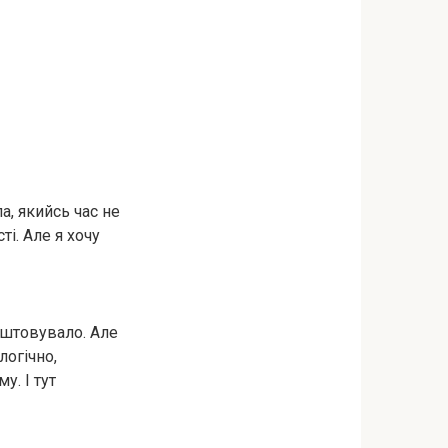
а, якийсь час не
і. Але я хочу
аштовувало. Але
логічно,
у. І тут