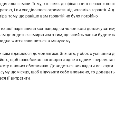
рдинальні зміни. Тому, хто звик до фінансової незалежност
тратою, і ви сподіваєтеся отримати від чоловіка гарантії. А 
іра, тому що раніше вам гарантій не було потрібно.
 вашої пари знизиться: навряд чи чоловікові доплачуватим
 вам доведеться змиритися з тим, що якийсь час ви будете 
ереднє життя залишиться в минулому.
и вам вдавалося домовлятися. Значить, у обох є успішний д
його, щоб шанобливо поговорити одне з одним і перевста
ету в нових обставинах. Доведеться викладати всі карти:
 суму щомісяця, щоб відчувати себе впевнено, то доведетьс
ся її витратити.