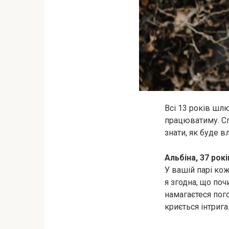
Всі 13 років шлю
працюватиму. Сп
знати, як буде 
Альбіна, 37 рок
У вашій парі ко
я згодна, що поч
намагаєтеся пого
криється інтрига