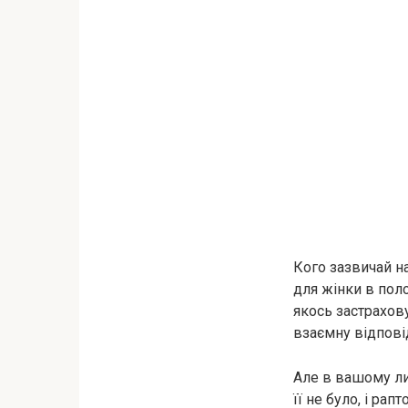
Кого зазвичай н
для жінки в поло
якось застрахов
взаємну відповід
Але в вашому лис
її не було, і рап