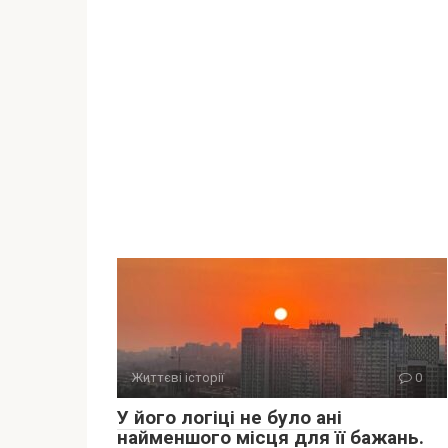
Життєві історії
0
У його логіці не було ані
найменшого місця для її бажань.