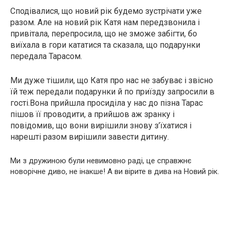
Сподівалися, що новий рік будемо зустрічати уже
разом. Але на новий рік Катя нам передзвонила і
привітала, перепросила, що не зможе забігти, бо
виїхала в гори кататися та сказала, що подарунки
передала Тарасом.
Ми дуже тішили, що Катя про нас не забуває і звісно
їй теж передали подарунки й по приїзду запросили в
гості.Вона прийшла просиділа у нас до пізна Тарас
пішов її проводити, а прийшов аж зранку і
повідомив, що вони вирішили знову з’їхатися і
нарешті разом вирішили завести дитину.
Ми з дружиною були невимовно раді, це справжнє
новорічне диво, не інакше! А ви вірите в дива на Новий рік.