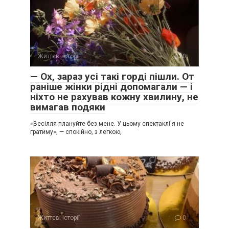
Життєві історії
0
— Ох, зараз усі такі горді пішли. От
раніше жінки рідні допомагали — і
ніхто не рахував кожну хвилину, не
вимагав подяки
«Весілля плануйте без мене. У цьому спектаклі я не
гратиму», — спокійно, з легкою,
Життєві історії
0