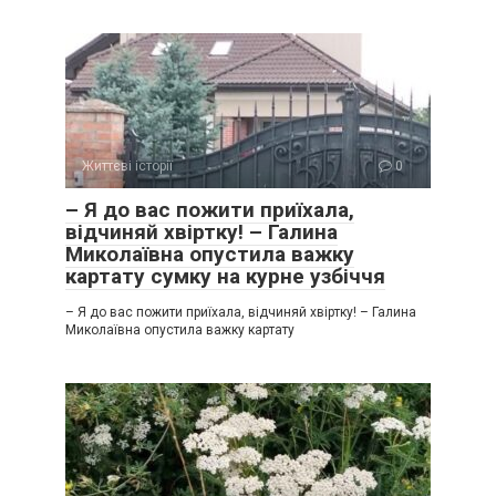
Життєві історії
0
– Я до вас пожити приїхала,
відчиняй хвіртку! – Галина
Миколаївна опустила важку
картату сумку на курне узбіччя
– Я до вас пожити приїхала, відчиняй хвіртку! – Галина
Миколаївна опустила важку картату