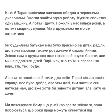
Катя й Тарас закінчили навчання обидва з червоними
дипломами. Змогли знайти гарну роботу. Купили спочатку
одну машину. А потім і другу. Пожили у нас кілька років, а
потім і квартиру купили. Ми з дружиною не могли
натішитися.
Як будь-яким батькам нам було приємно за дітей, раділи,
що вони виросли такими розумними й самостійними.
Звісно нам з дружиною вже хотілося й онуків бавити, але
ми не підганяли дітей. Вирішили, що то їхня справа і як
вирішать, так і буде.
А вони не поспішали й жили для себе. Перші кілька років і
справді все було добре, але чим далі, тим частіше син
натякав нам, що вже хотів би завести дитину, але Катя не
хоче.
Ми пояснювали йому, що у неї кар’єра та звісно ж, вона
побоюється, що роки праці можуть опинитися під