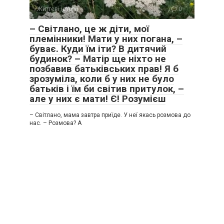
Життєві історії
0
– Світлано, це ж діти, мої
племінники! Мати у них погана, –
буває. Куди їм іти? В дитячий
будинок? – Матір ще ніхто не
позбавив батьківських прав! Я б
зрозуміла, коли б у них не було
батьків і їм би світив притулок, –
але у них є мати! Є! Розумієш
– Світлано, мама завтра приїде. У неї якась розмова до
нас. – Розмова? А