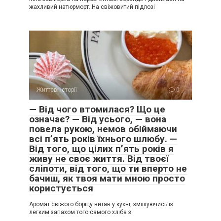
жахливий натюрморт. На свіжовитий підлозі
Життєві історії
0
— Від чого втомилася? Що це
означає? — Від усього, — вона
повела рукою, немов обіймаючи
всі п’ять років їхнього шлюбу. —
Від того, що цілих п’ять років я
живу не своє життя. Від твоєї
сліпоти, від того, що ти вперто не
бачиш, як твоя мати мною просто
користується
Аромат свіжого борщу витав у кухні, змішуючись із
легким запахом того самого хліба з