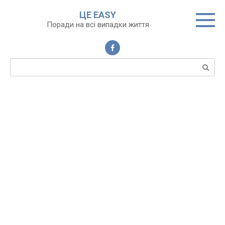
Перейти
ЦЕ EASY
до
Поради на всі випадки життя
вмісту
Пошук: