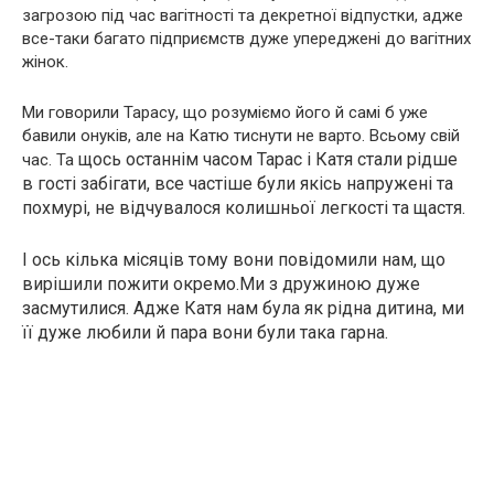
загрозою під час вагітності та декретної відпустки, адже
все-таки багато підприємств дуже упереджені до вагітних
жінок.
Ми говорили Тарасу, що розуміємо його й самі б уже
бавили онуків, але на Катю тиснути не варто. Всьому свій
щось останнім часом Тарас і Катя стали рідше
час. Та
в гості забігати, все частіше були якісь напружені та
похмурі, не відчувалося колишньої легкості та щастя.
І ось кілька місяців тому вони повідомили нам, що
вирішили пожити окремо.Ми з дружиною дуже
засмутилися. Адже Катя нам була як рідна дитина, ми
її дуже любили й пара вони були така гарна.