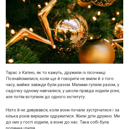
Тарас з Катею, як то кажуть, дружили із пісочниці.
Познайомилися, коли ще й говорити не вміли й з того
часу, майже завжди були разом. Малими гуляли разом, у
садочку одному навчалися, у школи правда ходили різні,
але потім вступили до одного інституту.
Ніхто й не дивувався, коли вони почали зустрічатися і за
кілька років вирішили одружитися. Жили діти дружно. Ми
до них у гості ходили, а вони до нас. Така собі була
родинна ідилія.