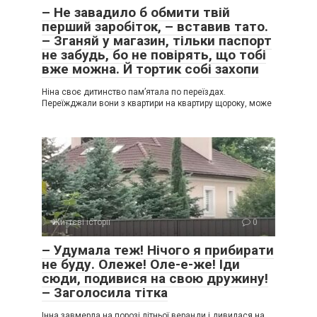
– Не завадило б обмити твій
перший заробіток, – вставив тато.
– Зганяй у магазин, тільки паспорт
не забудь, бо не повірять, що тобі
вже можна. Й тортик собі захопи
Ніна своє дитинство пам’ятала по переїздах.
Переїжджали вони з квартири на квартиру щороку, може
Життєві історії
0
– Удумала теж! Нічого я прибирати
не буду. Олеже! Оле-е-же! Іди
сюди, подивися на свою дружину!
– Заголосила тітка
Інна завмерла на порозі літньої веранди і дивилася на