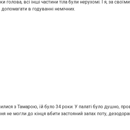
ки голова, всі інші частини тіла були нерухомі. І я, за своїм
 допомагати в годуванні немічних.
лися з Тамарою, їй було 34 роки. У палаті було душно, про
я не могли до кінця вбити застояний запах поту, дезодорант