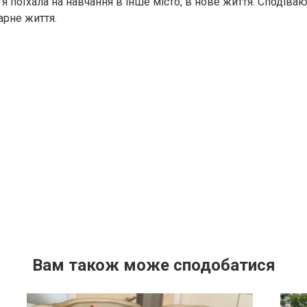
 я поїхала на навчання в інше місто, в нове життя. Сподіваю
арне життя.
Вам також може сподобатися