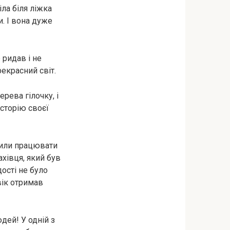
іла біля ліжка
. І вона дуже
 ридав і не
рекрасний світ.
рева гілочку, і
історію своєї
шили працювати
хівця, який був
ості не було
вік отримав
дей! У одній з