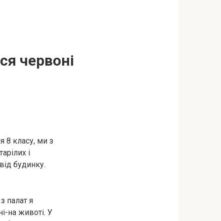
ися червоні
я 8 класу, ми з
арілих і
від будинку.
з палат я
і-на животі. У