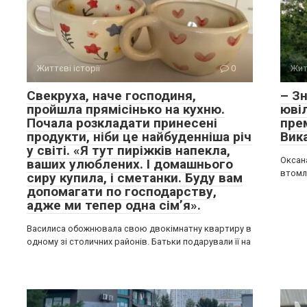
Життєві історії
0
Жит
Свекруха, наче господиня,
– З
пройшла прямісінько на кухню.
юві
Почала розкладати принесені
прем
продукти, ніби це найбуденніша річ
Вик
у світі. «Я тут пиріжків напекла,
Оксана
ваших улюблених. І домашнього
втомле
сиру купила, і сметанки. Буду вам
допомагати по господарству,
адже ми тепер одна сім’я».
Василиса обожнювала свою двокімнатну квартиру в
одному зі столичних районів. Батьки подарували її на