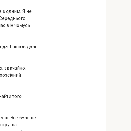
е з одним. Я не
. Середнього
нас він чомусь
да. І пішов далі.
я, звичайно,
 розсіяний
найти того
езні. Все було не
нтру, на