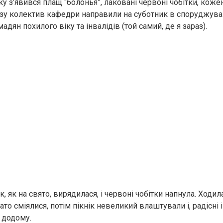
у з’явився плащ “болонья”, лаковані червоні чобітки, коже
азу колектив кафедри направили на суботник в споруджув
мадян похилого віку та інвалідів (той самий, де я зараз).
ик, як на свято, вирядилася, і червоні чобітки напнула. Ходил
ато сміялися, потім пікнік невеликий влаштували і, радісні і
 додому.