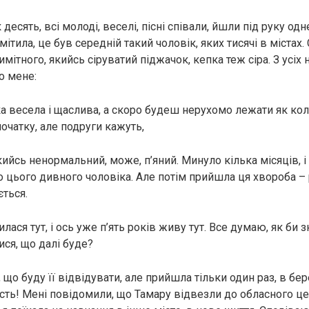
 десять, всі молоді, веселі, пісні співали, йшли під руку одн
ітила, це був середній такий чоловік, яких тисячі в містах
римітного, якийсь сіруватий піджачок, кепка теж сіра. З усіх 
о мене:
ка весела і щаслива, а скоро будеш нерухомо лежати як коло
очатку, але подруги кажуть,
кийсь ненормальний, може, п’яний. Минуло кілька місяців, і 
о цього дивного чоловіка. Але потім прийшла ця хвороба –
ється.
илася тут, і ось уже п’ять років живу тут. Все думаю, як би з
тися, що далі буде?
, що буду її відвідувати, але прийшла тільки один раз, в бер
ість! Мені повідомили, що Тамару відвезли до обласного це