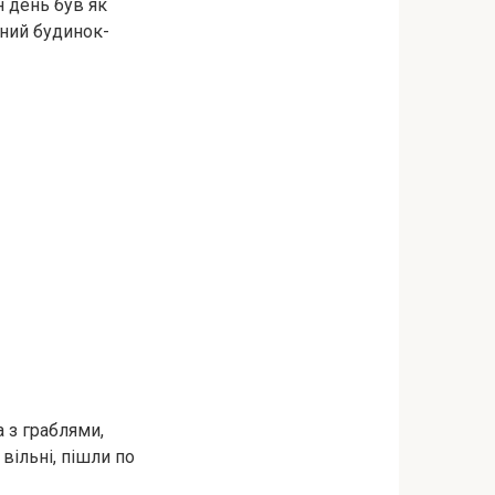
н день був як
аний будинок-
а з граблями,
 вільні, пішли по