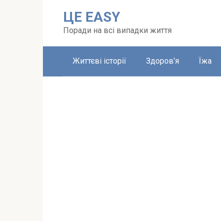
Перейти
ЦЕ EASY
до
вмісту
Поради на всі випадки життя
Життєві історії
Здоров’я
Їжа