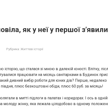
віла, як у неї у першої з’явил
Рубрика:
Життєві історії
ю історію, що сталася зі мною в далекій юності. Влітку, післ
увалися працювати на місяць санітарками в Будинок прист
 такий дивний вибір роботи для юних дів? Перше, недалеко 
 півдня, плюс безкоштовні обіди, плюс 60 руб. за місяць!
олягали в митті підлоги в палатах і коридорах. І ось в одній 
на молоду жінку, яка лежала цілодобово в одному положенн