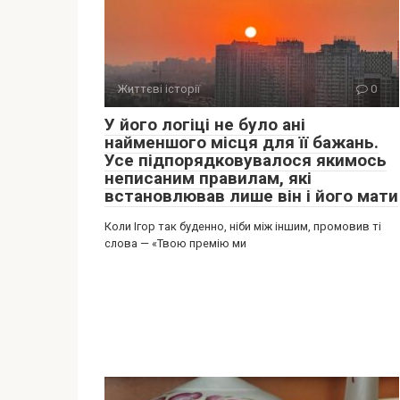
Життєві історії
0
У його логіці не було ані
найменшого місця для її бажань.
Усе підпорядковувалося якимось
неписаним правилам, які
встановлював лише він і його мати
Коли Ігор так буденно, ніби між іншим, промовив ті
слова — «Твою премію ми