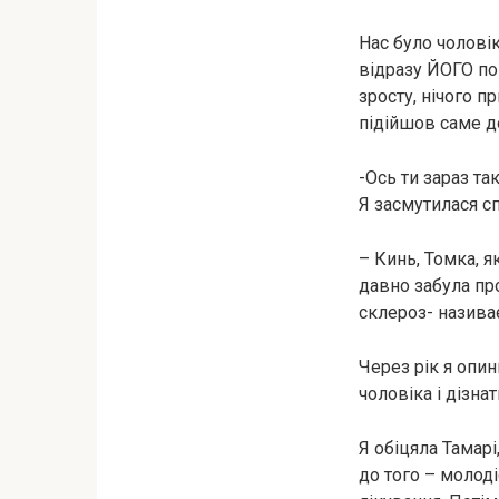
Нас було чоловік
відразу ЙОГО пом
зросту, нічого п
підійшов саме д
-Ось ти зараз та
Я засмутилася сп
– Кинь, Томка, я
давно забула пр
склероз- назива
Через рік я опин
чоловіка і дізна
Я обіцяла Тамарі
до того – молод