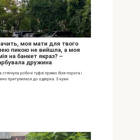
тєві історії
0
начить, моя мати для твого
лею пикою не вийшла, а моя
ія на банкет якраз? –
арбувала дружина
 стягнула робочі туфлі прямо біля порога і
но притулилася до одвірка. З кухні