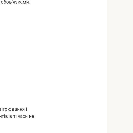
и обов’язками,
вітрювання і
ів в ті часи не