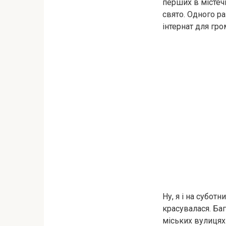
перших в містечк
свято. Одного р
інтернат для гро
Ну, я і на суботн
красувалася. Баг
міських вулицях