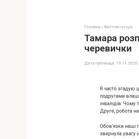
Головна
»
Життєві історії
Тамара розпо
черевички
Дата публікації:
19.11.2020
Я часто згадую ц
подругами влашт
інвалідів. Чому
Друге, робота на
Обов’язки наші п
звернула увагу 