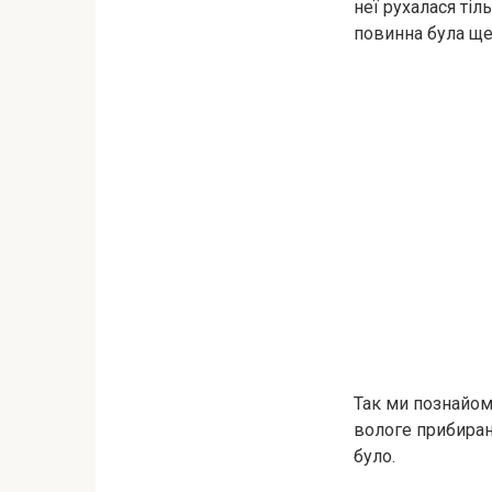
неї рухалася тіль
повинна була ще
Так ми познайоми
вологе прибиранн
було.