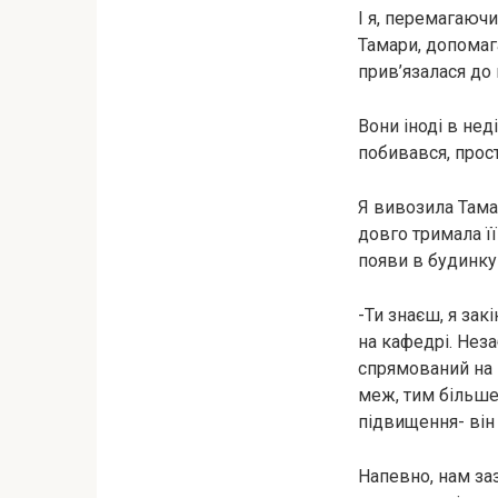
І я, перемагаючи
Тамари, допомаг
прив’язалася до 
Вони іноді в нед
побивався, прост
Я вивозила Тамар
довго тримала її
появи в будинку-
-Ти знаєш, я за
на кафедрі. Нез
спрямований на 
меж, тим більше
підвищення- він
Напевно, нам заз