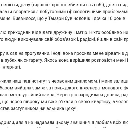
 свою відразу (вірніше, просто вбивши її в собі), довго сид
ала їй впоратися з побутовими і фізіологічними проблемами
мене. Виявилося, що у Тамари був чоловік і дочка 10 років.
ілю приходили відвідати дружину і матір. Ніхто особливо не
о люди виконували свій обов’язок і, радісні, йшли в свій п
у в сад на прогулянки. Іноді вона просила мене зірвати з де
 в зубах як сигарету. Якось вона вирішила розповісти мені 
інтернаті.
кінчила наш педінститут з червоним дипломом, і мене зали
абаром вийшла заміж за приїжджого інженера, молодого фа
наш металургійний завод. Через рік народилася донька, рад
, що через півроку ми вже в’їхали в свою квартиру, а чоло
 став заступником начальника цеху!
дрили, але я не надавала цьому значення, я любила всіх лю