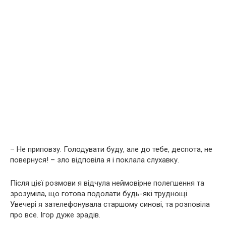
– Не приповзу. Голодувати буду, але до тебе, деспота, не
повернуся! – зло відповіла я і поклала слухавку.
Після цієї розмови я відчула неймовірне полегшення та
зрозуміла, що готова подолати будь-які труднощі.
Увечері я зателефонувала старшому синові, та розповіла
про все. Ігор дуже зрадів.