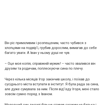
Він ріс примхливим і розпещеним, часто чубився з
хлопцями на подвір’ї, грубив дорослим, вимагав до себе
багато уваги. А Іван у ньому душі не чув.
– Оце моя копія, справжній мужик! – часто хвалився він
друзям та родичам, поплескуючи сина по плечу.
Через кілька місяців Ігор закінчив школу, і поїхав до
сусіднього міста вступати в інститут. Я була рада за сина,
але дуже сумувала за ним. Після від’їзду Ігоря, мені стало
зовсім сумно поряд з Іваном.
Молодший син дедалі більше ставав схожим на батька і