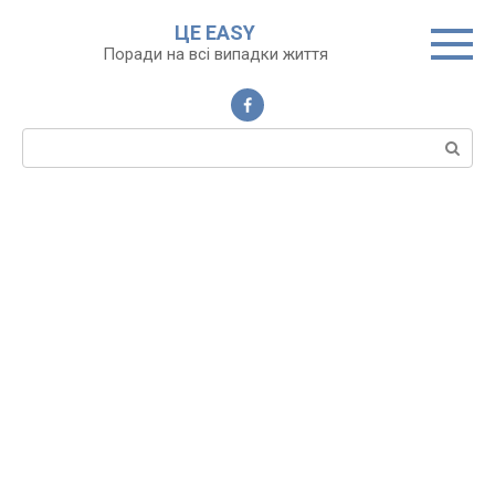
Перейти
ЦЕ EASY
до
Поради на всі випадки життя
вмісту
Пошук: