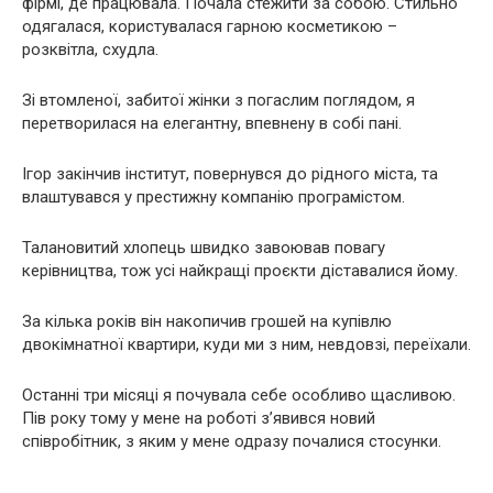
фірмі, де працювала. Почала стежити за собою. Стильно
одягалася, користувалася гарною косметикою –
розквітла, схудла.
Зі втомленої, забитої жінки з погаслим поглядом, я
перетворилася на елегантну, впевнену в собі пані.
Ігор закінчив інститут, повернувся до рідного міста, та
влаштувався у престижну компанію програмістом.
Талановитий хлопець швидко завоював повагу
керівництва, тож усі найкращі проєкти діставалися йому.
За кілька років він накопичив грошей на купівлю
двокімнатної квартири, куди ми з ним, невдовзі, переїхали.
Останні три місяці я почувала себе особливо щасливою.
Пів року тому у мене на роботі з’явився новий
співробітник, з яким у мене одразу почалися стосунки.