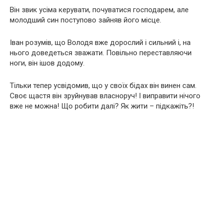
Він звик усіма керувати, почуватися господарем, але
молодший син поступово зайняв його місце.
Іван розумів, що Володя вже дорослий і сильний і, на
нього доведеться зважати. Повільно переставляючи
ноги, він ішов додому.
Тільки тепер усвідомив, що у своїх бідах він винен сам.
Своє щастя він зруйнував власноруч! І виправити нічого
вже не можна! Що робити далі? Як жити – підкажіть?!