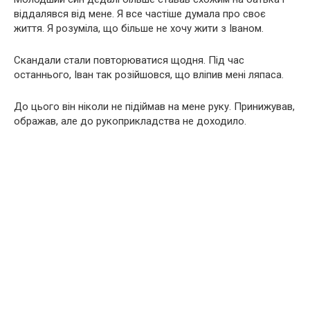
віддалявся від мене. Я все частіше думала про своє
життя. Я розуміла, що більше не хочу жити з Іваном.
Скандали стали повторюватися щодня. Під час
останнього, Іван так розійшовся, що вліпив мені ляпаса.
До цього він ніколи не підіймав на мене руку. Принижував,
ображав, але до рукоприкладства не доходило.