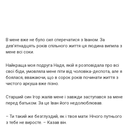
В мене вже не було сил сперечатися з Іваном. За
дев’ятнадцять років спільного життя ця людина випила з
мене всі соки.
Найкраща моя подруга Надя, якій я розповідала про всі
свої біди, умовляла мене піти від чоловіка-деспота, але я
боялася, вважаючи, що в сорок років починати життя з
чистого аркуша вже пізно.
Старший син Ігор жалів мене і завжди заступався за мене
перед батьком. За це Іван його недолюблював.
– Ти такий же безглуздий, як і твоя мати. Нічого путнього
з тебе не виросте. – Казав він.