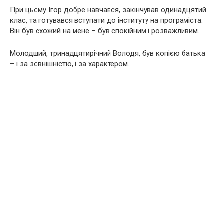
При цьому Ігор добре навчався, закінчував одинадцятий
клас, та готувався вступати до інституту на програміста.
Він був схожий на мене – був спокійним і розважливим.
Молодший, тринадцятирічний Володя, був копією батька
– і за зовнішністю, і за характером.