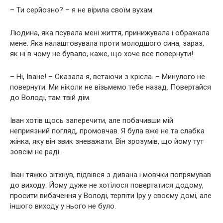
– Ти серйозно? – я не вірила своїм вухам.
Людина, яка псувала мені життя, принижувала і ображала
мене. Яка налаштовувала проти молодшого сина, зараз,
як ні в чому не бувало, каже, що хоче все повернути!
– Ні, Іване! – Сказала я, встаючи з крісла. – Минулого не
повернути. Ми ніколи не візьмемо тебе назад. Повертайся
до Володі, там твій дім.
Іван хотів щось заперечити, але побачивши мій
неприязний погляд, промовчав. Я була вже не та слабка
жінка, яку він звик зневажати. Він зрозумів, що йому тут
зовсім не раді.
Іван тяжко зітхнув, підвівся з дивана і мовчки попрямував
до виходу. Йому дуже не хотілося повертатися додому,
просити вибачення у Володі, терпіти Іру у своєму домі, але
іншого виходу у нього не було.