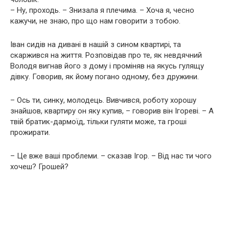
– Ну, проходь. – Знизала я плечима. – Хоча я, чесно
кажучи, не знаю, про що нам говорити з тобою.
Іван сидів на дивані в нашій з сином квартирі, та
скаржився на життя. Розповідав про те, як невдячний
Володя вигнав його з дому і проміняв на якусь гулящу
дівку. Говорив, як йому погано одному, без дружини.
– Ось ти, синку, молодець. Вивчився, роботу хорошу
знайшов, квартиру он яку купив, – говорив він Ігореві. – А
твій братик-дармоїд, тільки гуляти може, та гроші
прожирати.
– Це вже ваші проблеми. – сказав Ігор. – Від нас ти чого
хочеш? Грошей?