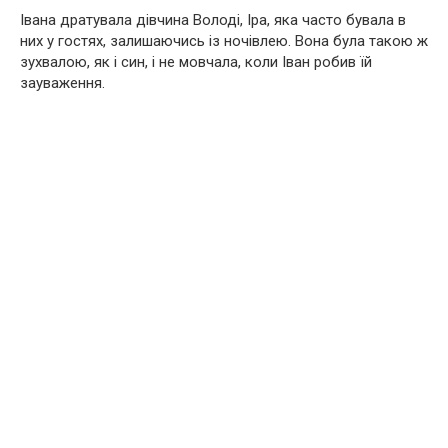
Івана дратувала дівчина Володі, Іра, яка часто бувала в
них у гостях, залишаючись із ночівлею. Вона була такою ж
зухвалою, як і син, і не мовчала, коли Іван робив їй
зауваження.