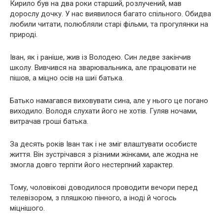
Кирило був на два роки старший, розлучений, мав
дорослу дочку. У нас виявилося багато спільного. Обидва
любили читати, полюбляли старі фільми, та прогулянки на
природі.
Іван, як і раніше, жив із Володею. Син ледве закінчив
школу. Вивчився на зварювальника, але працювати не
пішов, а міцно осів на шиї батька.
Батько намагався виховувати сина, але у нього це погано
виходило. Володя слухати його не хотів. Гуляв ночами,
витрачав гроші батька.
За десять років Іван так і не зміг влаштувати особисте
життя. Він зустрічався з різними жінками, але жодна не
змогла довго терпіти його нестерпний характер.
Тому, чоловікові доводилося проводити вечори перед
телевізором, з пляшкою пінного, а іноді й чогось
міцнішого.