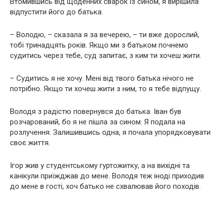
Втомившись від щоденних сварок із сином, я вирішила
відпустити його до батька.
– Володю, – сказала я за вечерею, – ти вже дорослий,
тобі тринадцять років. Якщо ми з батьком почнемо
судитись через тебе, суд запитає, з ким ти хочеш жити.
– Судитись я не хочу. Мені від твого батька нічого не
потрібно. Якщо ти хочеш жити з ним, то я тебе відпущу.
Володя з радістю повернувся до батька. Іван був
розчарований, бо я не пішла за сином. Я подала на
розлучення. Залишившись одна, я почала упорядковувати
своє життя.
Ігор жив у студентському гуртожитку, а на вихідні та
канікули приїжджав до мене. Володя теж іноді приходив
до мене в гості, хоч батько не схвалював його походів.