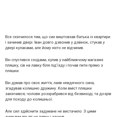
Все скінчилося тим, що син виштовхав батька із квартири
і зачинив двері. Іван довго дзвонив у дзвінок, стукав у
двері кулаками, але йому ніхто не відчинив.
Він спустився сходами, купив у найближчому магазині
пляшку, сів на лавку біля під’їзду і почав пити прямо з
пляшки.
Він думав про своє життя, лаяв невдячного сина,
згадував колишню дружину. Коли вміст пляшки
закінчився, чоловік розхрабрився від безвиході, та дозрів
для походу до колишньої.
Але сил здійснити задумане не вистачило. З цими
думками він ліг на лавку і заснув.