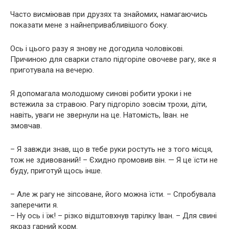
Часто висміював при друзях та знайомих, намагаючись
показати мене з найнепривабливішого боку.
Ось і цього разу я знову не догодила чоловікові.
Причиною для сварки стало підгоріле овочеве рагу, яке я
приготувала на вечерю.
Я допомагала молодшому синові робити уроки і не
встежила за стравою. Рагу підгоріло зовсім трохи, діти,
навіть, уваги не звернули на це. Натомість, Іван. не
змовчав.
– Я завжди знав, що в тебе руки ростуть не з того місця,
тож не здивований! – Єхидно промовив він. — Я це їсти не
буду, приготуй щось інше.
– Але ж рагу не зіпсоване, його можна їсти. – Спробувала
заперечити я.
– Ну ось і їж! – різко відштовхнув тарілку Іван. – Для свині
якраз гарний корм.