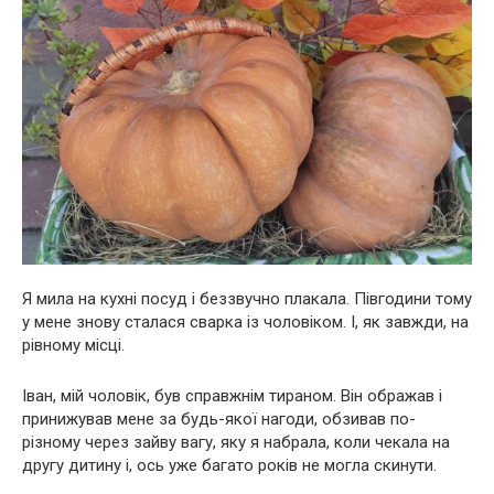
Я мила на кухні посуд і беззвучно плакала. Півгодини тому
у мене знову сталася сварка із чоловіком. І, як завжди, на
рівному місці.
Іван, мій чоловік, був справжнім тираном. Він ображав і
принижував мене за будь-якої нагоди, обзивав по-
різному через зайву вагу, яку я набрала, коли чекала на
другу дитину і, ось уже багато років не могла скинути.