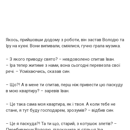
Якось, прийшовши додому з роботи, він застав Володю та
Іру на кухні. Вони випивали, сміялися, гучно грала музика.
– З якого приводу свято? – невдоволено спитав Іван.
– Іра тепер житиме з нами, вона сьогодні перевезла свої
речі. – Усміхаючись, сказав син.
– Що?! А в мене ти спитав, перш ніж привести цю паскуду
в мою квартиру? – заревів Іван.
– Це така сама моя квартира, як і твоя. А коли тебе не
стане, я тут буду господарем, зрозумів? – відбив син.
– Це я паскуда?! Та ти що, старий, з котушок злетів? –
Перебиваючи Володю, підскочила зі стільця Іра.