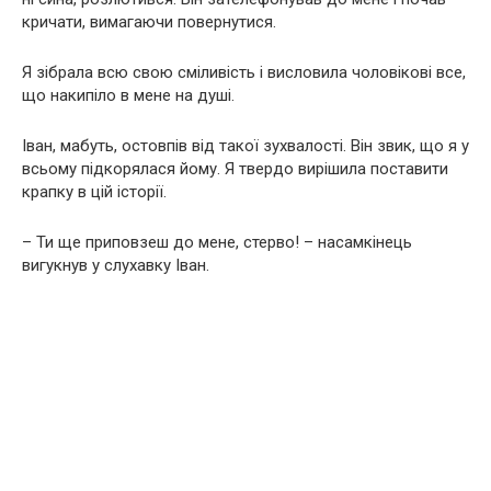
кричати, вимагаючи повернутися.
Я зібрала всю свою сміливість і висловила чоловікові все,
що накипіло в мене на душі.
Іван, мабуть, остовпів від такої зухвалості. Він звик, що я у
всьому підкорялася йому. Я твердо вирішила поставити
крапку в цій історії.
– Ти ще приповзеш до мене, стерво! – насамкінець
вигукнув у слухавку Іван.