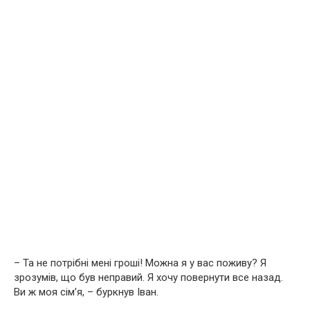
– Та не потрібні мені гроші! Можна я у вас поживу? Я
зрозумів, що був неправий. Я хочу повернути все назад.
Ви ж моя сім’я, – буркнув Іван.