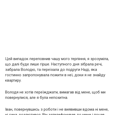
Цей випадок переповнив чашу мого терпіння, я зрозуміла,
що далі буде лише гірше. Наступного дня зібрала речі,
забрала Володю, та переїхала до подруги Наді, яка
гостинно запропонувала пожити в неї, доки я не знайду
квартиру.
Володя не хотів переїжджати, вимагав від мене, щоб ми
повернулися, але я була непохитна.
Іван, повернувшись з роботи і не виявивши вдома ні мене,
ні сина, розлютився. Він зателефонував до мене і почав