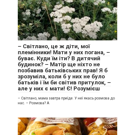
Життєві історії
0
– Світлано, це ж діти, мої
племінники! Мати у них погана, –
буває. Куди їм іти? В дитячий
будинок? – Матір ще ніхто не
позбавив батьківських прав! Я б
зрозуміла, коли б у них не було
батьків і їм би світив притулок, –
але у них є мати! Є! Розумієш
– Світлано, мама завтра приїде. У неї якась розмова до
нас. – Розмова? А