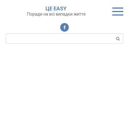
Перейти
ЦЕ EASY
до
Поради на всі випадки життя
вмісту
Пошук: