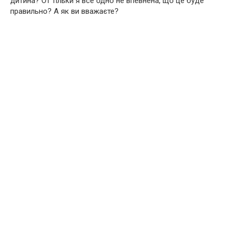
дитина? От тільки я все одно не впевнена, що це буде
правильно? А як ви вважаєте?