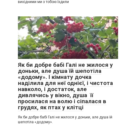
вихідними ми з тобою їздили
Життєві історії
0
Як би добре бабі Галі не жилося у
доньки, але душа їй шепотіла
«додому». І кімнату дочка
наділила для неї однієї, і чистота
навколо, і достаток, але
дивлячись у вікно, душа її
просилася на волю і сіпалася в
грудях, як птах у клітці
Як би добре бабі Галі не жилося у доньки, але душа їй
шепотіла «додому».