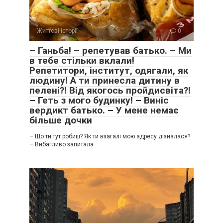
Життєві історії
0
– Ганьба! – репетував батько. – Ми
в тебе стільки вклали!
Репетитори, інститут, одягали, як
людину! А ти принесла дитину в
пелені?! Від якогось пройдисвіта?!
– Геть з мого будинку! – Виніс
вердикт батько. – У мене немає
більше дочки
– Що ти тут робиш? Як ти взагалі мою адресу дізналася?
– Вибагливо запитала