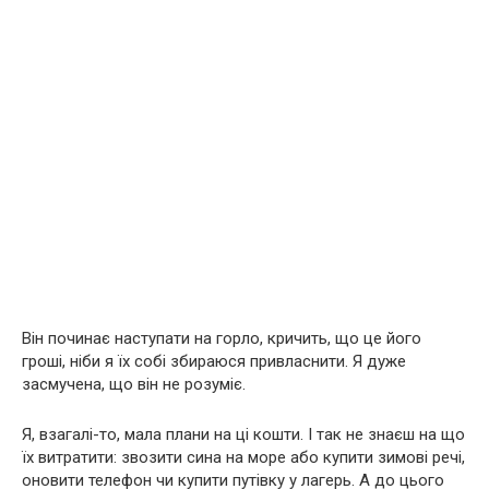
Він починає наступати на горло, кричить, що це його
гроші, ніби я їх собі збираюся привласнити. Я дуже
засмучена, що він не розуміє.
Я, взагалі-то, мала плани на ці кошти. І так не знаєш на що
їх витратити: звозити сина на море або купити зимові речі,
оновити телефон чи купити путівку у лагерь. А до цього