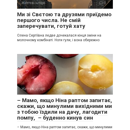
Життєві історії
0
Ми зі Свєтою та друзями приїдемо
першого числа. Не смій
заперечувати, готуй хату
Олена Сергіївна ледве дочекалася кінця зміни на
молочному комбінаті. Ноги гули, і вона обережно
Життєві історії
0
– Мамо, якщо Ніна раптом запитає,
скажи, що минулими вихідними ми
з тобою їздили на дачу, лагодити
помпу, – буденно кинув син
– Мамо, якщо Ніна раптом запитає, скажи, що минулими