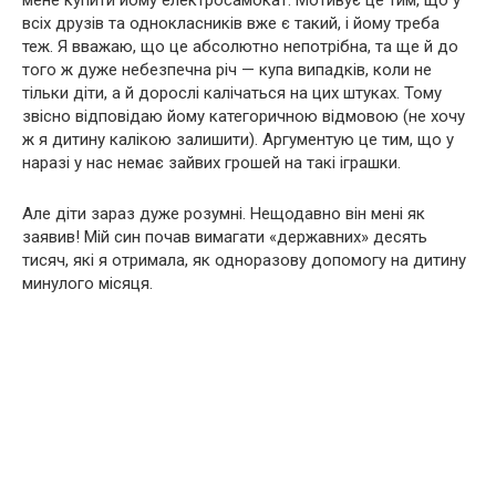
мене купити йому електросамокат. Мотивує це тим, що у
всіх друзів та однокласників вже є такий, і йому треба
теж. Я вважаю, що це абсолютно непотрібна, та ще й до
того ж дуже небезпечна річ — купа випадків, коли не
тільки діти, а й дорослі калічаться на цих штуках. Тому
звісно відповідаю йому категоричною відмовою (не хочу
ж я дитину калікою залишити). Аргументую це тим, що у
наразі у нас немає зайвих грошей на такі іграшки.
Але діти зараз дуже розумні. Нещодавно він мені як
заявив! Мій син почав вимагати «державних» десять
тисяч, які я отримала, як одноразову допомогу на дитину
минулого місяця.