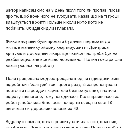
Віктор написам смс на 8 день після того як пропав, писав
про те, щоб вони його не турбувати, казав що на ті гроші
влаштується в житті і більше ніколи ніхто його не
побачить. Обидві сиділи і плакали.
Жінки вимушені були продати будинки і переїхати до
міста, в маленьку зйомну квартиру, життя Дмитрика
врятували досвідчені лікарі, ще якийсь час треба був на
реабілітацію, але все йшло нормально. Поліна і сестра Оля
влаштувалися на роботу.
Поля працювала медсестрою,але іноді їй підкидали різні
підробітки і “халтури” так і цього разу, їй запропонували
постояти на роздачі харчів для безпритульних, платили
відразу і непогано, тому погодилася. Коли прийнялася за
роботу, побачила Вітю, осів, почорнів весь, на свої 18
виглядав як дорослий чоловік за 40.
Відразу її впізнав, почав розпитувати як та що, пояснив,
що йому не Дмитра хотілося глядіти, поки Поля на роботі