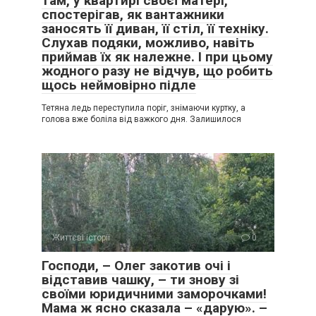
там, у квартирі своєї матері,
спостерігав, як вантажники
заносять її диван, її стіл, її техніку.
Слухав подяки, можливо, навіть
приймав їх як належне. І при цьому
жодного разу не відчув, що робить
щось неймовірно підле
Тетяна ледь переступила поріг, знімаючи куртку, а
голова вже боліла від важкого дня. Залишилося
Життєві історії
0
Господи, – Олег закотив очі і
відставив чашку, – ти знову зі
своїми юридичними заморочками!
Мама ж ясно сказала – «дарую». –