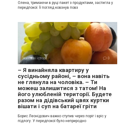
Олена, тримаючи в руці пакет з продуктами, застигла у
передпокої. Її погляд ковзнув повз
Життєві історії
0
– Я винайняла квартиру у
сусідньому районі, – вона навіть
не глянула на чоловіка. – Ти
можеш залишитися з татом! На
його улюбленій території. Будете
разом на дідівський цвях куртки
вішати і суп на батареї гріти
Борис Леонідович важко ступив через поріг і вріс у
підлогу. У передпокої було неприродно