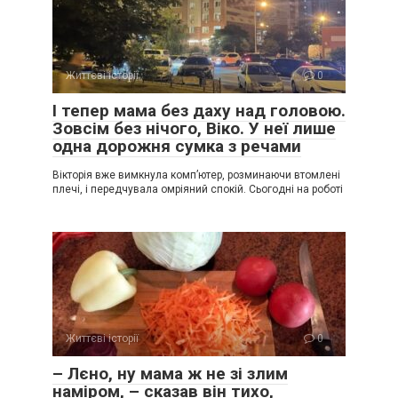
Життєві історії
0
І тепер мама без даху над головою.
Зовсім без нічого, Віко. У неї лише
одна дорожня сумка з речами
Вікторія вже вимкнула комп’ютер, розминаючи втомлені
плечі, і передчувала омріяний спокій. Сьогодні на роботі
Життєві історії
0
– Лєно, ну мама ж не зі злим
наміром, – сказав він тихо,