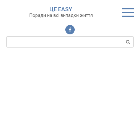
Перейти
ЦЕ EASY
до
Поради на всі випадки життя
вмісту
Пошук: