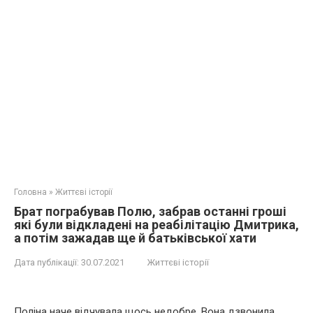
Головна
»
Життєві історії
Брат пограбував Полю, забрав останні гроші
які були відкладені на реабілітацію Дмитрика,
а потім зажадав ще й батьківської хати
Дата публікації:
30.07.2021
Життєві історії
Поліна наче відчувала щось недобре. Вона дзвонила