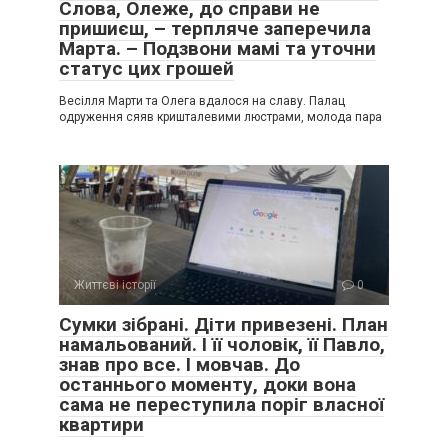
Слова, Олеже, до справи не
пришиєш, – терпляче заперечила
Марта. – Подзвони мамі та уточни
статус цих грошей
Весілля Марти та Олега вдалося на славу. Палац
одруження сяяв кришталевими люстрами, молода пара
Життєві історії
0
Сумки зібрані. Діти привезені. План
намальований. І її чоловік, її Павло,
знав про все. І мовчав. До
останнього моменту, доки вона
сама не переступила поріг власної
квартири