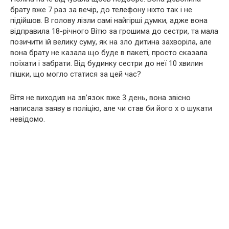
брату вже 7 раз за вечір, до телефону ніхто так і не
підійшов. В
голову лізли самі найгірші думки, адже вона
відправила 18-річного Вітю за грошима до сестри, та мала
позичити їй велику суму, як на зло дитина захворіла, але
вона брату не казала що буде в пакеті, просто сказала
поїхати і забрати. Від будинку сестри до неї 10 хвилин
пішки, що могло статися за цей час?
Вітя не виходив на зв’язок вже 3 день, вона звісно
написала заяву в поліцію, але чи став би його х о шукати
невідомо.