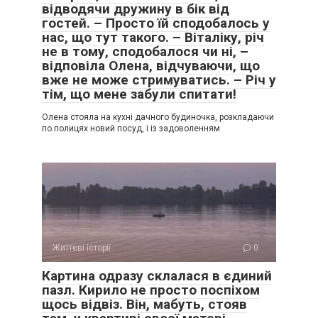
відводячи дружину в бік від
гостей. – Просто їй сподобалось у
нас, що тут такого. – Віталіку, річ
не в тому, сподобалося чи ні, –
відповіла Олена, відчуваючи, що
вже не може стримуватись. – Річ у
тім, що мене забули спитати!
Олена стояла на кухні дачного будиночка, розкладаючи
по полицях новий посуд, і із задоволенням
Життєві історії
0
Картина одразу склалася в єдиний
пазл. Кирило не просто поспіхом
щось відвіз. Він, мабуть, стояв