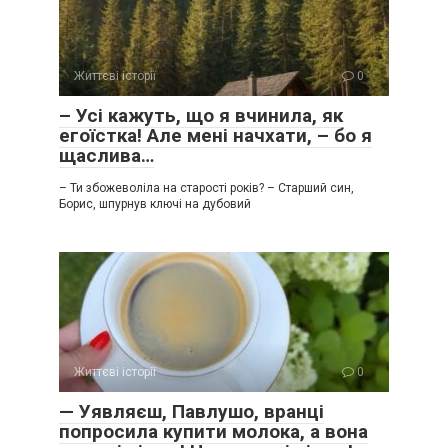
Життєві історії
0
– Усі кажуть, що я вчинила, як
егоїстка! Але мені начхати, – бо я
щаслива…
– Ти збожеволіла на старості років? – Старший син,
Борис, шпурнув ключі на дубовий
Життєві історії
0
— Уявляєш, Павлушо, вранці
попросила купити молока, а вона