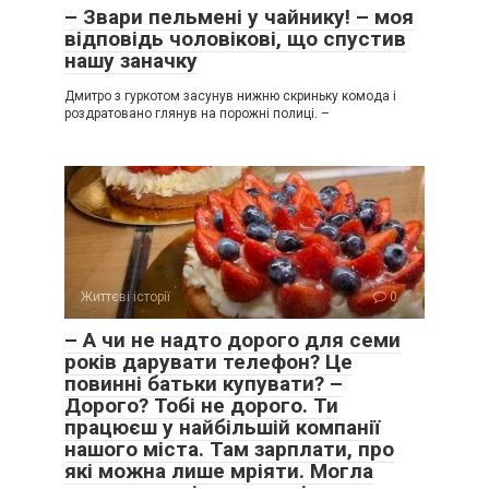
– Звари пельмені у чайнику! – моя
відповідь чоловікові, що спустив
нашу заначку
Дмитро з гуркотом засунув нижню скриньку комода і
роздратовано глянув на порожні полиці. –
Життєві історії
0
– А чи не надто дорого для семи
років дарувати телефон? Це
повинні батьки купувати? –
Дорого? Тобі не дорого. Ти
працюєш у найбільшій компанії
нашого міста. Там зарплати, про
які можна лише мріяти. Могла