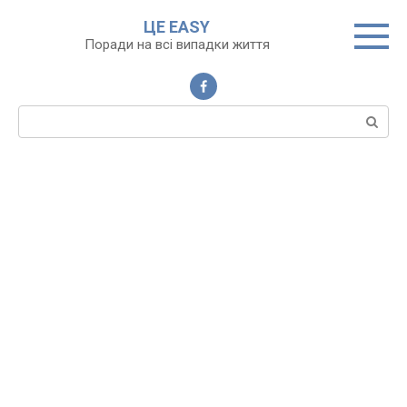
Перейти
ЦЕ EASY
до
Поради на всі випадки життя
вмісту
Пошук: