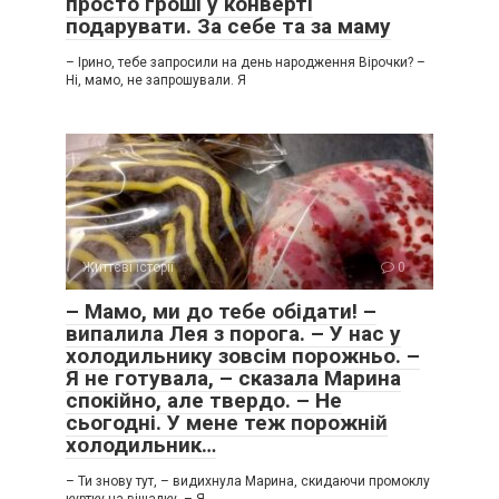
просто гроші у конверті
подарувати. За себе та за маму
– Ірино, тебе запросили на день народження Вірочки? –
Ні, мамо, не запрошували. Я
Життєві історії
0
– Мамо, ми до тебе обідати! –
випалила Лея з порога. – У нас у
холодильнику зовсім порожньо. –
Я не готувала, – сказала Марина
спокійно, але твердо. – Не
сьогодні. У мене теж порожній
холодильник…
– Ти знову тут, – видихнула Марина, скидаючи промоклу