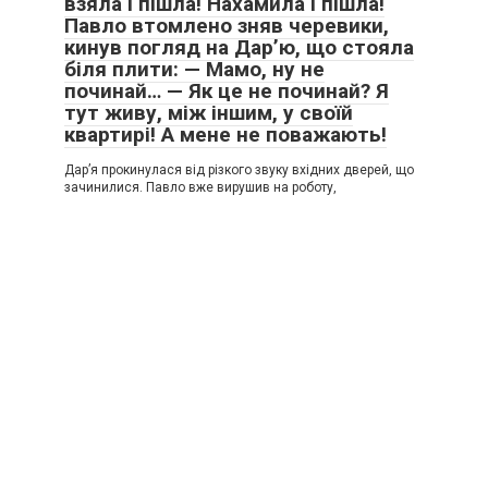
взяла і пішла! Нахамила і пішла!
Павло втомлено зняв черевики,
кинув погляд на Дар’ю, що стояла
біля плити: — Мамо, ну не
починай… — Як це не починай? Я
тут живу, між іншим, у своїй
квартирі! А мене не поважають!
Дар’я прокинулася від різкого звуку вхідних дверей, що
зачинилися. Павло вже вирушив на роботу,