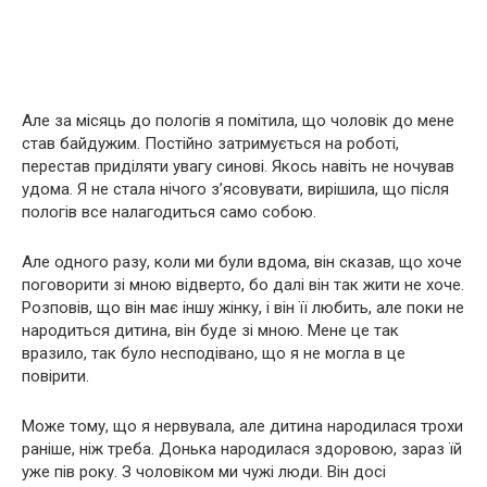
Але за місяць до пологів я помітила, що чоловік до мене
став байдужим. Постійно затримується на роботі,
перестав приділяти увагу синові. Якось навіть не ночував
удома. Я не стала нічого з’ясовувати, вирішила, що після
пологів все налагодиться само собою.
Але одного разу, коли ми були вдома, він сказав, що хоче
поговорити зі мною відверто, бо далі він так жити не хоче.
Розповів, що він має іншу жінку, і він її любить, але поки не
народиться дитина, він буде зі мною. Мене це так
вразило, так було несподівано, що я не могла в це
повірити.
Може тому, що я нервувала, але дитина народилася трохи
раніше, ніж треба. Донька народилася здоровою, зараз їй
уже пів року. З чоловіком ми чужі люди. Він досі