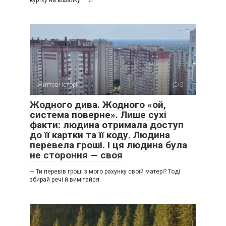
куртку на вішалку. – Я
Життєві історії
0
Жодного дива. Жодного «ой,
система поверне». Лише сухі
факти: людина отримала доступ
до її картки та її коду. Людина
перевела гроші. І ця людина була
не стороння — своя
— Ти перевів гроші з мого рахунку своїй матері? Тоді
збирай речі й вимітайся