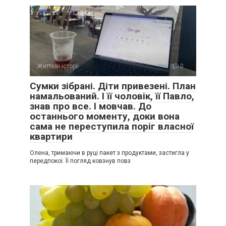
Життєві історії
0
Сумки зібрані. Діти привезені. План
намальований. І її чоловік, її Павло,
знав про все. І мовчав. До
останнього моменту, доки вона
сама не переступила поріг власної
квартири
Олена, тримаючи в руці пакет з продуктами, застигла у
передпокої. Її погляд ковзнув повз