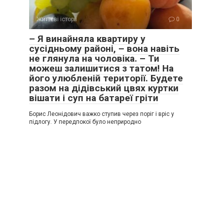
Життєві історії
0
– Я винайняла квартиру у
сусідньому районі, – вона навіть
не глянула на чоловіка. – Ти
можеш залишитися з татом! На
його улюбленій території. Будете
разом на дідівський цвях куртки
вішати і суп на батареї гріти
Борис Леонідович важко ступив через поріг і вріс у
підлогу. У передпокої було неприродно