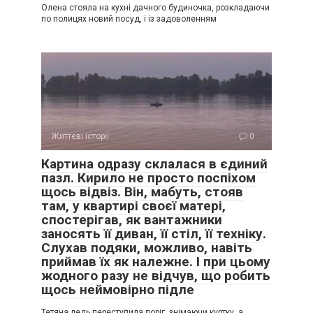
Олена стояла на кухні дачного будиночка, розкладаючи
по полицях новий посуд, і із задоволенням
Життєві історії
0
Картина одразу склалася в єдиний
пазл. Кирило не просто поспіхом
щось відвіз. Він, мабуть, стояв
там, у квартирі своєї матері,
спостерігав, як вантажники
заносять її диван, її стіл, її техніку.
Слухав подяки, можливо, навіть
приймав їх як належне. І при цьому
жодного разу не відчув, що робить
щось неймовірно підле
Тетяна ледь переступила поріг, знімаючи куртку, а