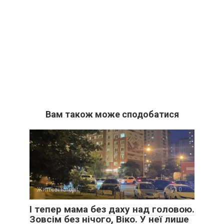
Вам також може сподобатися
Життєві історії
0
І тепер мама без даху над головою.
Зовсім без нічого, Віко. У неї лише