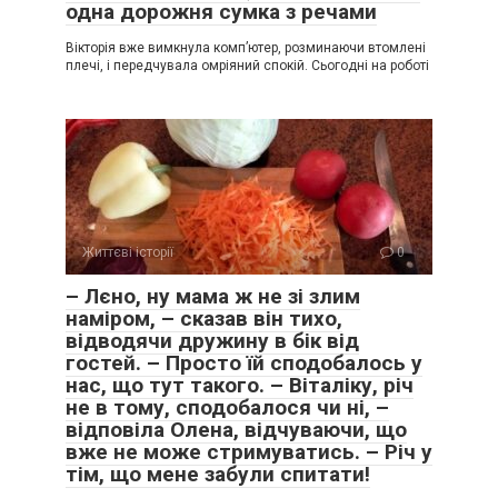
одна дорожня сумка з речами
Вікторія вже вимкнула комп’ютер, розминаючи втомлені
плечі, і передчувала омріяний спокій. Сьогодні на роботі
Життєві історії
0
– Лєно, ну мама ж не зі злим
наміром, – сказав він тихо,
відводячи дружину в бік від
гостей. – Просто їй сподобалось у
нас, що тут такого. – Віталіку, річ
не в тому, сподобалося чи ні, –
відповіла Олена, відчуваючи, що
вже не може стримуватись. – Річ у
тім, що мене забули спитати!