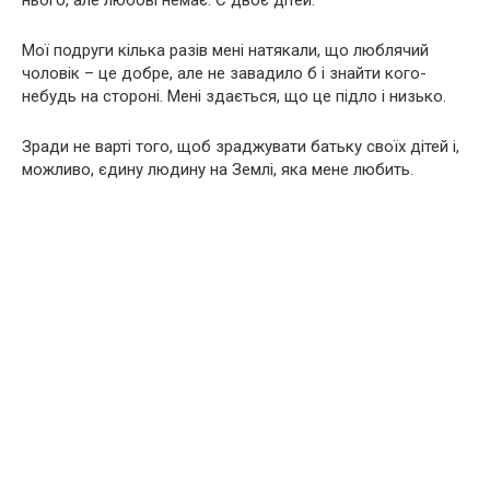
нього, але любові немає. Є двоє дітей.
Мої подруги кілька разів мені натякали, що люблячий
чоловік – це добре, але не завадило б і знайти кого-
небудь на стороні. Мені здається, що це підло і низько.
Зради не варті того, щоб зраджувати батьку своїх дітей і,
можливо, єдину людину на Землі, яка мене любить.