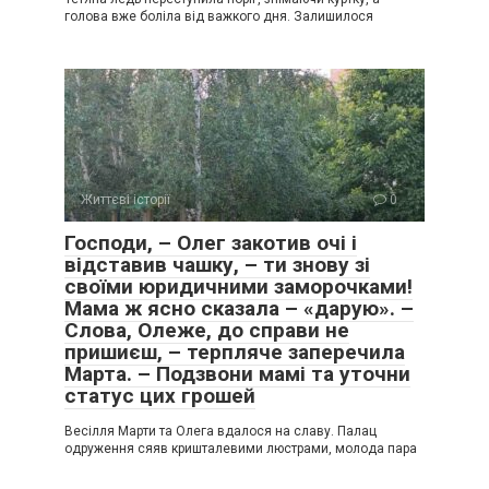
голова вже боліла від важкого дня. Залишилося
Життєві історії
0
Господи, – Олег закотив очі і
відставив чашку, – ти знову зі
своїми юридичними заморочками!
Мама ж ясно сказала – «дарую». –
Слова, Олеже, до справи не
пришиєш, – терпляче заперечила
Марта. – Подзвони мамі та уточни
статус цих грошей
Весілля Марти та Олега вдалося на славу. Палац
одруження сяяв кришталевими люстрами, молода пара