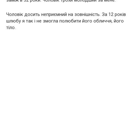
заміж в 32 роки. Чоловік трохи молодший за мене.
Чоловік досить неприємний на зовнішність. За 12 років
шлюбу я так і не змогла полюбити його обличчя, його
тіло.