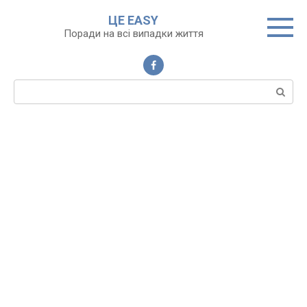
Перейти
ЦЕ EASY
до
Поради на всі випадки життя
вмісту
Пошук: