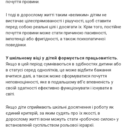
почуття провини.
І тоді в дорослому житті таким «великим» дітям не
вистачає цілеспрямованості і рішучості, щоб ставити
перед собою реальні цілі і досягати їх. Крім того, постійне
почуття провини може стати причиною пасивності,
імпотенції або фригідності, а також психопатичної
поведінки.
У шкільному віці у дітей формується працьовитість.
Якщо в цей період сумніваються в здібностях дитини або
в статусі серед однолітків, це може відбити бажання
вчитися далі, а також може сформуватися почуття
неповноцінності, яке в подальшому вб’є впевненість у
своїй здатності ефективно функціонувати і існувати в
світі.
Якщо діти сприймають шкільні досягнення і роботу як
єдиний критерій, за яким судять про їх якості, в
дорослому житті вони можуть стати «робочою силою» у
встановленій суспільством рольової ієрархії.