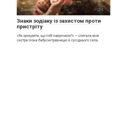
Психологія
0
Знаки зодіаку із захистом проти
пристріту
«Як зрозуміти, що тобі наврочили?» — спитала моя
сестра Ілона бабусю-травницю із сусіднього села.