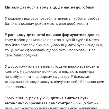
Ми залишаємося в тому віці, де нас недолюбили.
У кожному віці свої потреби, а значить, турбота і любов
батьків з кожним роком мають свої особливості.
У ранньому дитинстві починає формуватися довіра
,
тому любов для малюка полягає в чуйній турботі матері
про його потреби. Якщо в цьому віці мати була ненадійна,
то це може сформувати підозрілість і побоювання за
своє благополуччя.
У дорослому житті з такими людьми важко встановити
контакт, у відносинах вони часто піддають партнера
випробуванням і перевіркам на довіру. У близьких
стосунках такі люди можуть відчувати себе беззахисними
і вразливими.
Трохи пізніше,
років у 2-3, дитина вчиться бути
автономною і розвиває самоконтроль
. Якщо батьки
перешкоджають розвитку в цих напрямках, наприклад,