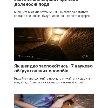
доленосні події
Місяць та місячне затемнення 8 листопада багатьох
застане зненацька, будуть доленосні події та сюрпризи.
Психологія
0
Як швидко заспокоїтись: 7 науково
обґрунтованих способів
Нюхайте лаванду, мийте посуд та слухайте, як шумить
водоспад. Психологи кажуть, що негативні емоції