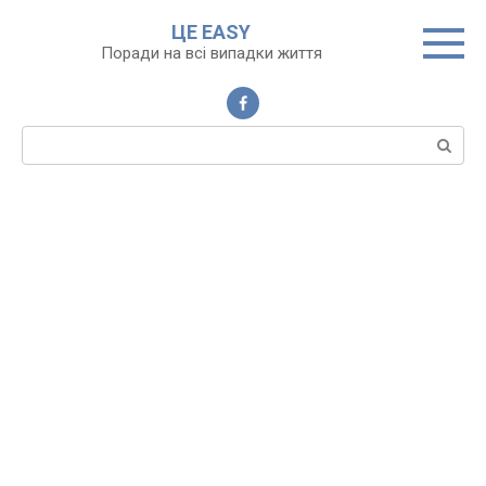
Перейти
ЦЕ EASY
до
Поради на всі випадки життя
вмісту
Пошук: