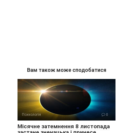
Вам також може сподобатися
Психологія
0
Місячне затемнення 8 листопада
застане зненацька і принесе