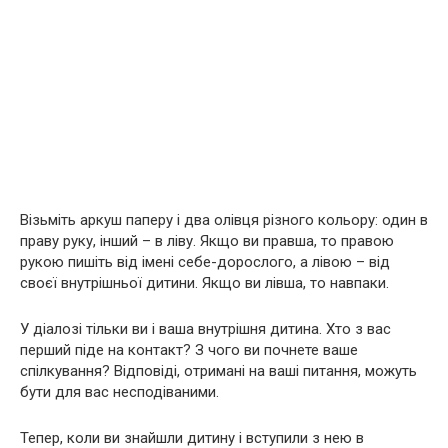
Візьміть аркуш паперу і два олівця різного кольору: один в
праву руку, інший – в ліву. Якщо ви правша, то правою
рукою пишіть від імені себе-дорослого, а лівою – від
своєї внутрішньої дитини. Якщо ви лівша, то навпаки.
У діалозі тільки ви і ваша внутрішня дитина. Хто з вас
перший піде на контакт? З чого ви почнете ваше
спілкування? Відповіді, отримані на ваші питання, можуть
бути для вас несподіваними.
Тепер, коли ви знайшли дитину і вступили з нею в