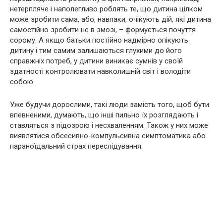
нетерпляче і наполегливо роблять те, що дитина цілком
може зробити сама, або, навпаки, очікують дій, які дитина
самостійно зробити не в змозі, – формується почуття
сорому. А якщо батьки постійно надмірно опікують
дитину і тим самим залишаються глухими до його
справжніх потреб, у дитини виникає сумнів у своїй
здатності контролювати навколишній світ і володіти
собою.
Уже будучи дорослими, такі люди замість того, щоб бути
впевненими, думають, що інші пильно їх розглядають і
ставляться з підозрою і несхваленням. Також у них може
виявлятися обсесивно-компульсивна симптоматика або
параноїдальний страх переслідування.