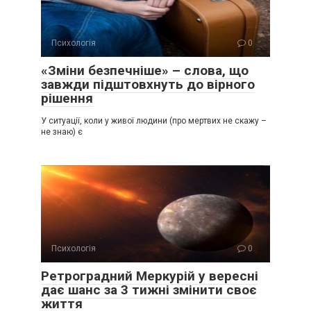
Психологія
0
«Зміни безпечніше» – слова, що
завжди підштовхнуть до вірного
рішення
У ситуації, коли у живої людини (про мертвих не скажу –
не знаю) є
Психологія
0
Ретроградний Меркурій у вересні
дає шанс за 3 тижні змінити своє
життя