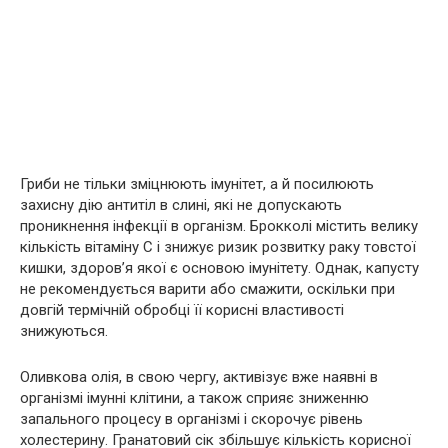
Гриби не тільки зміцнюють імунітет, а й посилюють
захисну дію антитіл в слині, які не допускають
проникнення інфекції в організм. Брокколі містить велику
кількість вітаміну C і знижує ризик розвитку раку товстої
кишки, здоров’я якої є основою імунітету. Однак, капусту
не рекомендується варити або смажити, оскільки при
довгій термічній обробці її корисні властивості
знижуються.
Оливкова олія, в свою чергу, активізує вже наявні в
організмі імунні клітини, а також сприяє зниженню
запального процесу в організмі і скорочує рівень
холестерину. Гранатовий сік збільшує кількість корисної