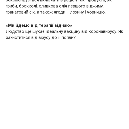
рекомендується включати в раціон такі продукти, як
гриби, брокколі, оливкова олія першого віджиму,
гранатовий сік, а також ягоди – лохину і чорницю.
«Ми йдемо від терапії відчаю»
Людство ще шукає ідеальну вакцину від коронавирусу. Як
захиститися від вірусу до її появи?