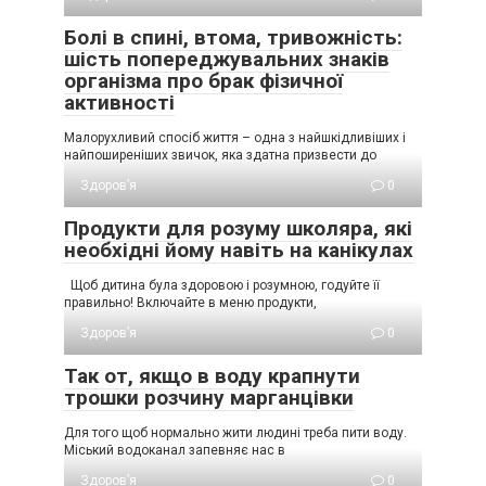
Болі в спині, втома, тривожність:
шість попереджувальних знаків
організма про брак фізичної
активності
Малорухливий спосіб життя – одна з найшкідливіших і
найпоширеніших звичок, яка здатна призвести до
Здоров’я
0
Продукти для розуму школяра, які
необхідні йому навіть на канікулах
Щоб дитина була здоровою і розумною, годуйте її
правильно! Включайте в меню продукти,
Здоров’я
0
Так от, якщо в воду крапнути
трошки розчину марганцівки
Для того щоб нормально жити людині треба пити воду.
Міський водоканал запевняє нас в
Здоров’я
0