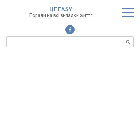
Перейти
ЦЕ EASY
до
Поради на всі випадки життя
вмісту
Пошук: