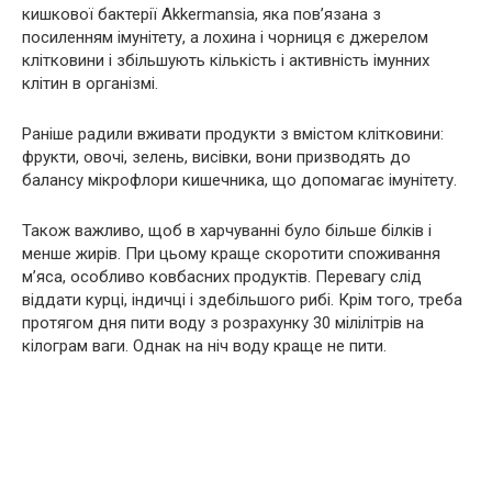
кишкової бактерії Akkermansia, яка пов’язана з
посиленням імунітету, а лохина і чорниця є джерелом
клітковини і збільшують кількість і активність імунних
клітин в організмі.
Раніше радили вживати продукти з вмістом клітковини:
фрукти, овочі, зелень, висівки, вони призводять до
балансу мікрофлори кишечника, що допомагає імунітету.
Також важливо, щоб в харчуванні було більше білків і
менше жирів. При цьому краще скоротити споживання
м’яса, особливо ковбасних продуктів. Перевагу слід
віддати курці, індичці і здебільшого рибі. Крім того, треба
протягом дня пити воду з розрахунку 30 мілілітрів на
кілограм ваги. Однак на ніч воду краще не пити.