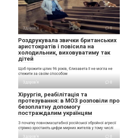
Здоров’я
0
Роздрукувала звички британських
аристократів і повісила на
холодильник, виховуватиму так
дітей
Щоб прожити цілих 96 років, Єлизавета II не могла не
стежити за своїм способом
Здоров’я
0
Хірургія, реабілітація та
протезування: в МОЗ розповіли про
безоплатну допомогу
постраждалим українцям
З початку повномасштабної російської збройної агресії
стрімко зростають цифри мирних жителів у тому числі
Здоров’я
0