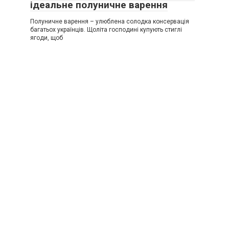
ідеальне полуничне варення
Полуничне варення – улюблена солодка консервація
багатьох українців. Щоліта господині купують стиглі
ягоди, щоб