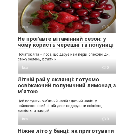
Їжа
0
Не проґавте вітамінний сезон: у
чому користь черешні та полуниці
Початок літа – пора, що дарує нам перші спекотні дні,
свіжу зелень, фрукти й
Їжа
0
Літній рай у склянці: готуємо
освіжаючий полуничний лимонад з
м’ятою
Цей полунично-м’ятний напій здатний навіть у
найспекотніший літній день подарувати свіжість,
легкість та настрій.
Їжа
0
Ніжне літо у банці: як приготувати