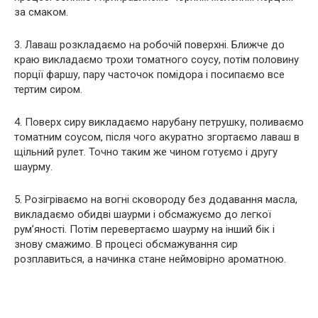
за смаком.
3. Лаваш розкладаємо на робочій поверхні. Ближче до
краю викладаємо трохи томатного соусу, потім половину
порції фаршу, пару часточок помідора і посипаємо все
тертим сиром.
4. Поверх сиру викладаємо нарубану петрушку, поливаємо
томатним соусом, після чого акуратно згортаємо лаваш в
щільний рулет. Точно таким же чином готуємо і другу
шаурму.
5. Розігріваємо на вогні сковороду без додавання масла,
викладаємо обидві шаурми і обсмажуємо до легкої
рум’яності. Потім перевертаємо шаурму на інший бік і
знову смажимо. В процесі обсмажування сир
розплавиться, а начинка стане неймовірно ароматною.