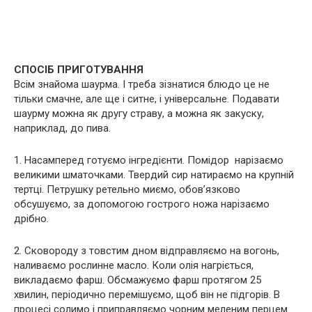
СПОСІБ ПРИГОТУВАННЯ
Всім знайома шаурма. І треба зізнатися блюдо це не
тільки смачне, але ще і ситне, і універсальне. Подавати
шаурму можна як другу страву, а можна як закуску,
наприклад, до пива.
1. Насамперед готуємо інгредієнти. Помідор нарізаємо
великими шматочками. Твердий сир натираємо на крупній
тертці. Петрушку ретельно миємо, обов’язково
обсушуємо, за допомогою гострого ножа нарізаємо
дрібно.
2. Сковороду з товстим дном відправляємо на вогонь,
наливаємо рослинне масло. Коли олія нагріється,
викладаємо фарш. Обсмажуємо фарш протягом 25
хвилин, періодично перемішуємо, щоб він не підгорів. В
процесі солимо і приправляємо чорним меленим перцем