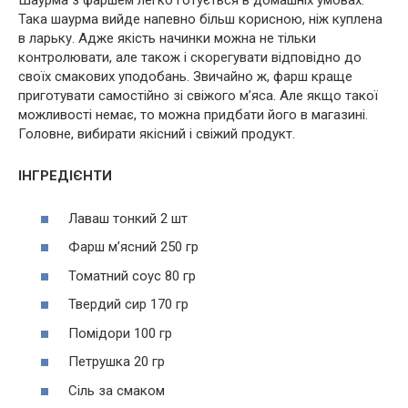
Шаурма з фаршем легко готується в домашніх умовах.
Така шаурма вийде напевно більш корисною, ніж куплена
в ларьку. Адже якість начинки можна не тільки
контролювати, але також і скорегувати відповідно до
своїх смакових уподобань. Звичайно ж, фарш краще
приготувати самостійно зі свіжого м’яса. Але якщо такої
можливості немає, то можна придбати його в магазині.
Головне, вибирати якісний і свіжий продукт.
ІНГРЕДІЄНТИ
Лаваш тонкий 2 шт
Фарш м’ясний 250 гр
Томатний соус 80 гр
Твердий сир 170 гр
Помідори 100 гр
Петрушка 20 гр
Сіль за смаком