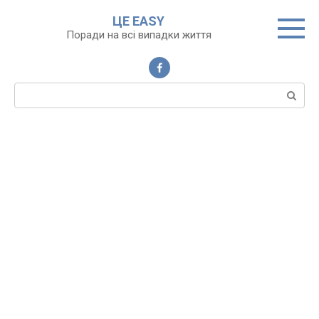
Перейти
ЦЕ EASY
до
Поради на всі випадки життя
вмісту
Пошук: